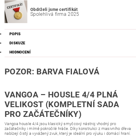
Obdrželi jsme certifikát
Spolehlivá firma 2025
POPIS
DISKUZE
HODNOCENÍ
POZOR: BARVA FIALOVÁ
VANGOA – HOUSLE 4/4 PLNÁ
VELIKOST (KOMPLETNÍ SADA
PRO ZAČÁTEČNÍKY)
Vangoa housle 4/4 jsou klasický smyčcový nástroj vhodný pro
začátečníky i mírně pokročilé hráče. Díky konstrukci z masivního dřeva
nabízejí čistý a vyvážený zvuk, který je ideální pro výuku i domácí hraní.