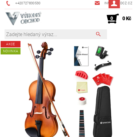
+420727830530
INFO@JMDCZ.CZ
0
0 Kč
AKCE
NOVINKA