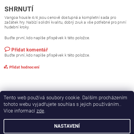
SHRNUTÍ
Vangoa housle 4/4 jsou cenově dostupná a kompletní sada pro
začátek hry. Nabízí solidní kvalitu, dobrý zvuk a vše potřebné pro první
hudební kroky.
Buďte první, kdo napíše příspěvek k této položce.
Přidat komentář
Buďte první, kdo napíše příspěvek k této položce.
Přidat hodnocení
Tento web používá soubory cookie. Dalším procházením
tohoto webu vyjadřujete souhlas s jejich používáním..
Více informací
zde
.
NASTAVENÍ