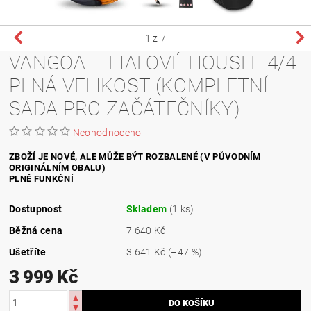
1
z 7
VANGOA – FIALOVÉ HOUSLE 4/4
PLNÁ VELIKOST (KOMPLETNÍ
SADA PRO ZAČÁTEČNÍKY)
Neohodnoceno
ZBOŽÍ JE NOVÉ, ALE MŮŽE BÝT ROZBALENÉ (V PŮVODNÍM
ORIGINÁLNÍM OBALU)
PLNĚ FUNKČNÍ
Dostupnost
Skladem
(1 ks)
Běžná cena
7 640 Kč
Ušetříte
3 641 Kč
(–47 %)
3 999 Kč