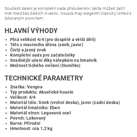
Součástí balení je kompletní sada příslušenství, takže můžeš začít
hrát hned bez dalších investic. Housle mají elegantní klasický vzhled s
lakovaným povrchem.
HLAVNÍ VÝHODY
Plná velikost 4/4 (pro dospělé a větší děti)
Tělo z masivního dřeva (smrk, javor)
Čistý a jasný zvuk
Kompletní sada pro začátečníky
Snadnější učení díky nálepkám na hmatník
Možnost tichého cvičení (tlumítko)
TECHNICKÉ PARAMETRY
Značka: Vangoa
Typ produktu: Akustické housle
Velikost: 4/4
Materiál těla: Smrk (vrchní deska), javor (zadní deska)
Materiál hmatníku: Eben
Materiál strun: Legovaná ocel
Povrch: Lakovaný
Barva: Přírodní
Hmotnost: cca 1,2 kg