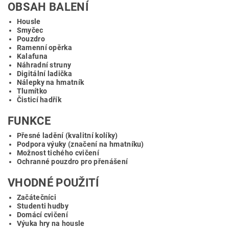
OBSAH BALENÍ
Housle
Smyčec
Pouzdro
Ramenní opěrka
Kalafuna
Náhradní struny
Digitální ladička
Nálepky na hmatník
Tlumítko
Čisticí hadřík
FUNKCE
Přesné ladění (kvalitní kolíky)
Podpora výuky (značení na hmatníku)
Možnost tichého cvičení
Ochranné pouzdro pro přenášení
VHODNÉ POUŽITÍ
Začátečníci
Studenti hudby
Domácí cvičení
Výuka hry na housle