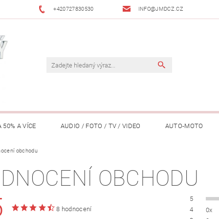
+420727830530
INFO@JMDCZ.CZ
 50% A VÍCE
AUDIO / FOTO / TV / VIDEO
AUTO-MOTO
ÁŘADÍ / ZAHRADA
ocení obchodu
DOMÁCÍ SPOTŘEBIČE
DRONY
FIT
DNOCENÍ OBCHODU
LY / TABLETY / PŘÍSLUŠENSTVÍ
KANCELÁŘ
KONCERTNÍ TE
5
5
PENĚŽENKY, ...)
OSOBNÍ POMŮCKY
OSTATNÍ
OSVĚ
8 hodnocení
4
0x