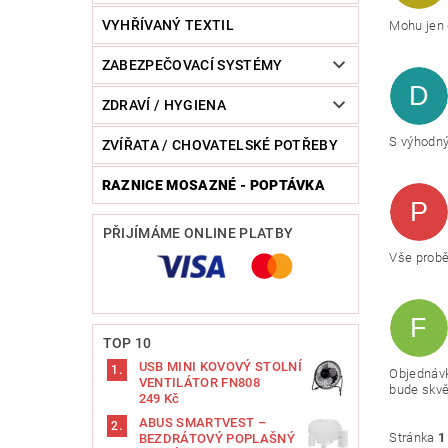
VYHŘÍVANÝ TEXTIL
Mohu jen 
ZABEZPEČOVACÍ SYSTÉMY
D
ZDRAVÍ / HYGIENA
S výhodný
ZVÍŘATA / CHOVATELSKÉ POTŘEBY
RAZNICE MOSAZNÉ - POPTÁVKA
P
PŘIJÍMÁME ONLINE PLATBY
Vše probě
F
TOP 10
USB MINI KOVOVÝ STOLNÍ
Objednávk
VENTILÁTOR FN808
bude skvě
249 Kč
ABUS SMARTVEST –
Stránka
1
BEZDRÁTOVÝ POPLAŠNÝ