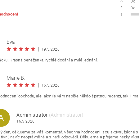
3
0x
UTDOOR
VYHŘÍVANÝ TEXTIL
ZABEZPEČOVACÍ SYSTÉMY
2
0x
 hodnocení
1
MOSAZNÉ - POPTÁVKA
OBCHODNÍ PODMÍNKY
KONTAKTY
Eva
|
19.5.2026
ádku. Krásná peněženka, rychlé dodání a milé jednání.
Marie B.
|
16.5.2026
ním hodnocení souhlasíte s
podmínkami ochrany osobních údajů
odnocení obchodu, ale jakmile vám napíše někdo špatnou recenzi, tak jí ma
ZPEČNOSTNÍ KONTROLA
Administrator
(Administrátor)
A
16.5.2026
ý den, děkujeme za Váš komentář. Všechna hodnocení jsou aktivní, žádné s
šte text z obrázku
tivní, navíc neoprávněné a s naší odpovědí. Děkujeme a přejeme hezký víke