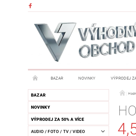
BAZAR
NOVINKY
VÝPRODEJ ZA
DĚTI (HRAČKY, CHŮVIČKY, VÝBAVA)
DÍLNA / N
Hodn
BAZAR
HO
NOVINKY
HUDEBNÍ NÁSTROJE
CHYTRÉ HODINKY / MOBI
VÝPRODEJ ZA 50% A VÍCE
4,
KOSMETIKA / ŠPERKY
KOŽENÝ SVĚT (OPASKY, 
AUDIO / FOTO / TV / VIDEO