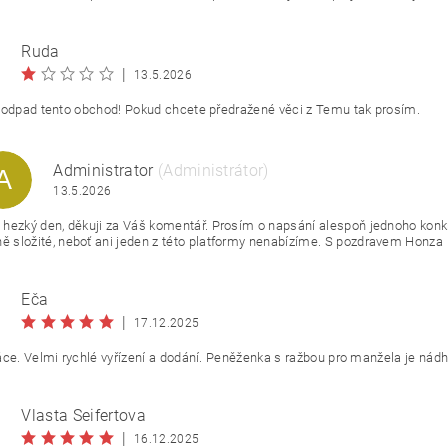
Ruda
|
13.5.2026
 odpad tento obchod! Pokud chcete předražené věci z Temu tak prosím.
Administrator
(Administrátor)
A
13.5.2026
i hezký den, děkuji za Váš komentář. Prosím o napsání alespoň jednoho konk
ě složité, neboť ani jeden z této platformy nenabízíme. S pozdravem Honza
Eča
|
17.12.2025
áce. Velmi rychlé vyřízení a dodání. Peněženka s ražbou pro manžela je nád
Vlasta Seifertova
|
16.12.2025