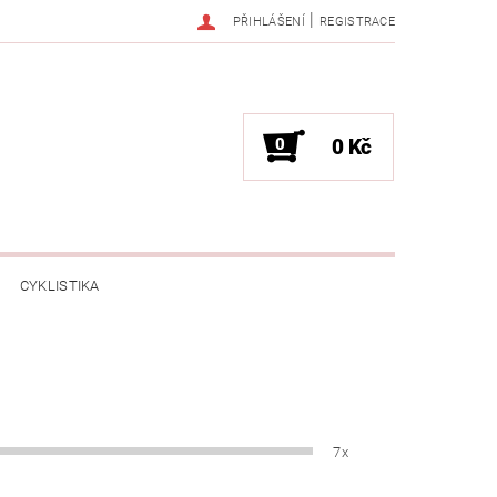
|
PŘIHLÁŠENÍ
REGISTRACE
0
0 Kč
CYKLISTIKA
NESS / MASÁŽE
HRY / ZÁBAVA
CHNIKA / PÁRTY / VYSTOUPENÍ
7x
TLENÍ
POČÍTAČE / NOTEBOOKY