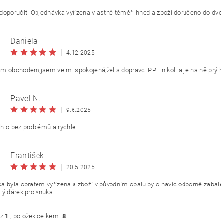
doporučit. Objednávka vyřízena vlastně téměř ihned a zboží doručeno do dv
Daniela
|
4.12.2025
m obchodem,jsem velmi spokojená,žel s dopravci PPL nikoli a je na ně prý h
Pavel N.
|
9.6.2025
hlo bez problémů a rychle.
František
|
20.5.2025
a byla obratem vyřízena a zboží v původním obalu bylo navíc odborně zabal
lý dárek pro vnuka.
z
1
, položek celkem:
8