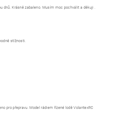
ou dnů. Krásně zabaleno. Musím moc pochválit a děkuji .
odně stížnosti.
eno pro přepravu. Model rádiem řízené lodě VolantexRC