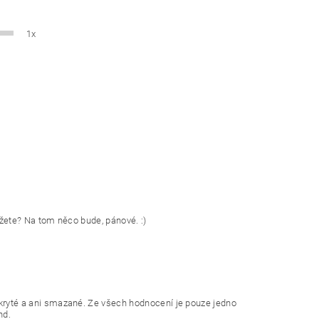
ZDRAVÍ / HYGIENA
1x
žete? Na tom něco bude, pánové. :)
kryté a ani smazané. Ze všech hodnocení je pouze jedno
nd.