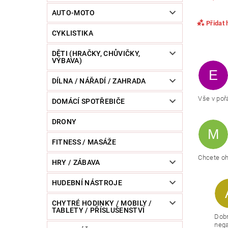
POWERBANKY
RC MODELY
SPORT / O
AUTO-MOTO
Přidat
CYKLISTIKA
ZVÍŘATA / CHOVATELSKÉ POTŘEBY
RAZNICE 
DĚTI (HRAČKY, CHŮVIČKY,
VÝBAVA)
E
DÍLNA / NÁŘADÍ / ZAHRADA
Vše v poř
DOMÁCÍ SPOTŘEBIČE
DRONY
M
FITNESS / MASÁŽE
Vlože
Chcete oh
HRY / ZÁBAVA
BE
HUDEBNÍ NÁSTROJE
CHYTRÉ HODINKY / MOBILY /
TABLETY / PŘÍSLUŠENSTVÍ
Dobr
Opi
nega