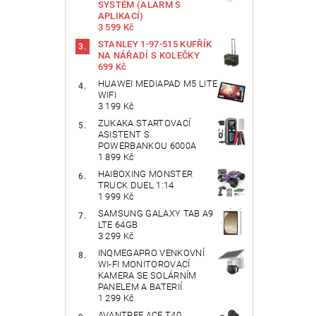
SYSTÉM (ALARM S
APLIKACÍ)
3 599 Kč
STANLEY 1-97-515 KUFŘÍK
NA NÁŘADÍ S KOLEČKY
699 Kč
HUAWEI MEDIAPAD M5 LITE
WIFI
3 199 Kč
ZUKAKA STARTOVACÍ
ASISTENT S
POWERBANKOU 6000A
1 899 Kč
HAIBOXING MONSTER
TRUCK DUEL 1:14
1 999 Kč
SAMSUNG GALAXY TAB A9
LTE 64GB
3 299 Kč
INQMEGAPRO VENKOVNÍ
WI-FI MONITOROVACÍ
KAMERA SE SOLÁRNÍM
PANELEM A BATERIÍ
1 299 Kč
AVANTREE ACE T40