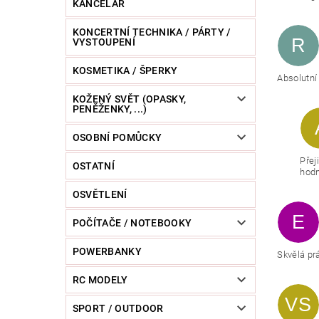
KANCELÁŘ
KONCERTNÍ TECHNIKA / PÁRTY /
R
VYSTOUPENÍ
KOSMETIKA / ŠPERKY
Absolutní
KOŽENÝ SVĚT (OPASKY,
PENĚŽENKY, ...)
OSOBNÍ POMŮCKY
Přej
OSTATNÍ
hodn
OSVĚTLENÍ
E
POČÍTAČE / NOTEBOOKY
POWERBANKY
Skvělá pr
RC MODELY
VS
SPORT / OUTDOOR