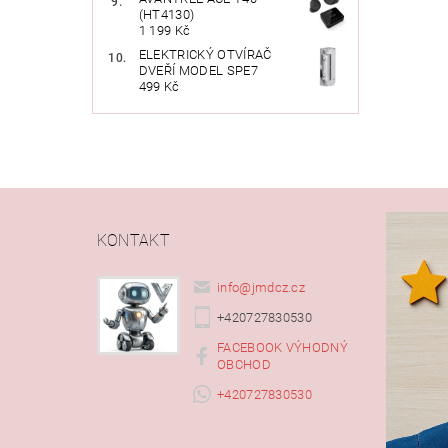
(HT4130)
1 199 Kč
ELEKTRICKÝ OTVÍRAČ
DVEŘÍ MODEL SPE7
499 Kč
KONTAKT
info
@
jmdcz.cz
+420727830530
FACEBOOK VÝHODNÝ
OBCHOD
+420727830530