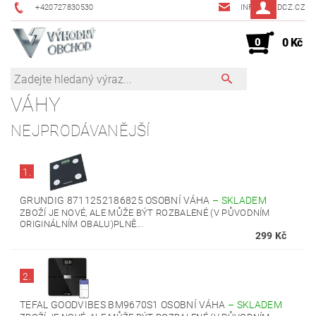
+420727830530
INFO@JMDCZ.CZ
0
0 Kč
VÁHY
NEJPRODÁVANĚJŠÍ
1.
GRUNDIG ‎‎8711252186825 OSOBNÍ VÁHA
–
SKLADEM
ZBOŽÍ JE NOVÉ, ALE MŮŽE BÝT ROZBALENÉ (V PŮVODNÍM
ORIGINÁLNÍM OBALU)PLNĚ...
299 Kč
2.
TEFAL GOODVIBES BM9670S1 OSOBNÍ VÁHA
–
SKLADEM