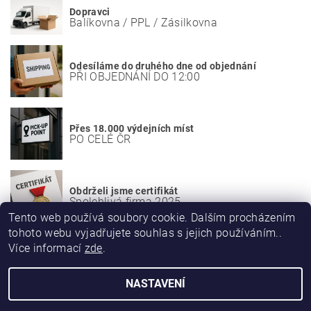
Dopravci
Balíkovna / PPL / Zásilkovna
Odesíláme do druhého dne od objednání
PŘI OBJEDNÁNÍ DO 12:00
Přes 18.000 výdejních míst
PO CELÉ ČR
Obdrželi jsme certifikát
Spolehlivá firma 2025
Tento web používá soubory cookie. Dalším procházením
tohoto webu vyjadřujete souhlas s jejich používáním..
Více informací
zde
.
NASTAVENÍ
2026 © VÝHODNÝ OBCHOD, všechna práva vyhrazena