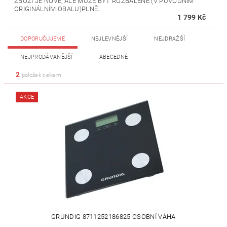
ZBOŽÍ JE NOVÉ, ALE MŮŽE BÝT ROZBALENÉ (V PŮVODNÍM
ORIGINÁLNÍM OBALU)PLNĚ...
1 799 Kč
DOPORUČUJEME
NEJLEVNĚJŠÍ
NEJDRAŽŠÍ
NEJPRODÁVANĚJŠÍ
ABECEDNĚ
2
položek celkem
AKCE
GRUNDIG ‎‎8711252186825 OSOBNÍ VÁHA