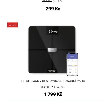
510 Kč
(–41 %)
299 Kč
AKCE
TEFAL GOODVIBES BM9670S1 OSOBNÍ VÁHA
3 400 Kč
(–47 %)
1 799 Kč