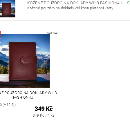
KOŽENÉ POUZDRO NA DOKLADY WILD FASHION4U
–
S
UTDOOR
VYHŘÍVANÝ TEXTIL
ZABEZPEČOVACÍ SYSTÉMY
Kožené pouzdro na doklady velikosti platební karty.
MOSAZNÉ - POPTÁVKA
OBCHODNÍ PODMÍNKY
KONTAKTY
Kód:
049
NÉ POUZDRO NA DOKLADY WILD
FASHION4U
č
(–12 %)
349 Kč
349 Kč / 1 ks