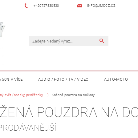
+420727830530
INFO@JMDCZ.CZ
 50% A VÍCE
AUDIO / FOTO / TV / VIDEO
AUTO-MOTO
ÁŘADÍ / ZAHRADA
ý svět (opasky, peněženky, ...)
DOMÁCÍ SPOTŘEBIČE
Kožená pouzdra na doklady
DRONY
FIT
ŽENÁ POUZDRA NA D
LY / TABLETY / PŘÍSLUŠENSTVÍ
KANCELÁŘ
KONCERTNÍ TE
PRODÁVANĚJŠÍ
PENĚŽENKY, ...)
OSOBNÍ POMŮCKY
OSTATNÍ
OSVĚ