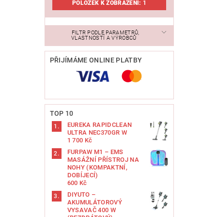
POLOŽEK K ZOBRAZENÍ:
1
FILTR PODLE PARAMETRŮ,
VLASTNOSTÍ A VÝROBCŮ
PŘIJÍMÁME ONLINE PLATBY
TOP 10
EUREKA RAPIDCLEAN
ULTRA NEC370GR W
1 700 Kč
FURPAW M1 – EMS
MASÁŽNÍ PŘÍSTROJ NA
NOHY (KOMPAKTNÍ,
DOBÍJECÍ)
600 Kč
DIYUTO –
AKUMULÁTOROVÝ
VYSAVAČ 400 W