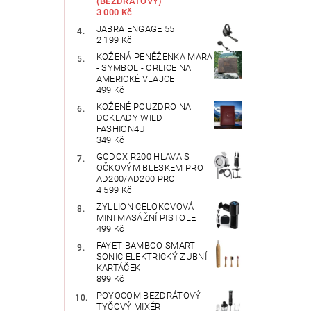
(BEZDRÁTOVÝ)
3 000 Kč
JABRA ENGAGE 55
2 199 Kč
KOŽENÁ PENĚŽENKA MARA
- SYMBOL - ORLICE NA
AMERICKÉ VLAJCE
499 Kč
KOŽENÉ POUZDRO NA
DOKLADY WILD
FASHION4U
349 Kč
GODOX R200 HLAVA S
OČKOVÝM BLESKEM PRO
AD200/AD200 PRO
4 599 Kč
ZYLLION CELOKOVOVÁ
MINI MASÁŽNÍ PISTOLE
499 Kč
FAYET BAMBOO SMART
SONIC ELEKTRICKÝ ZUBNÍ
KARTÁČEK
899 Kč
POYOCOM BEZDRÁTOVÝ
TYČOVÝ MIXÉR