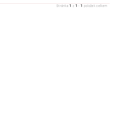
1
1
1
Stránka
z
-
položek celkem