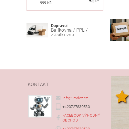
999 Kč
Dopravci
Balíkovna / PPL /
Zásilkovna
KONTAKT
info
@
jmdcz.cz
+420727830530
FACEBOOK VÝHODNÝ
OBCHOD
+420727830530