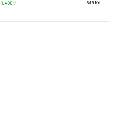
349 Kč
KLADEM
ZDRAVÍ / HYGIENA