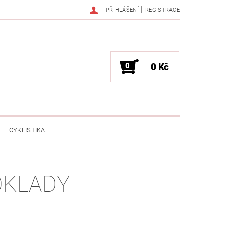
|
PŘIHLÁŠENÍ
REGISTRACE
0
0 Kč
CYKLISTIKA
NESS / MASÁŽE
HRY / ZÁBAVA
OKLADY
CHNIKA / PÁRTY / VYSTOUPENÍ
TLENÍ
POČÍTAČE / NOTEBOOKY