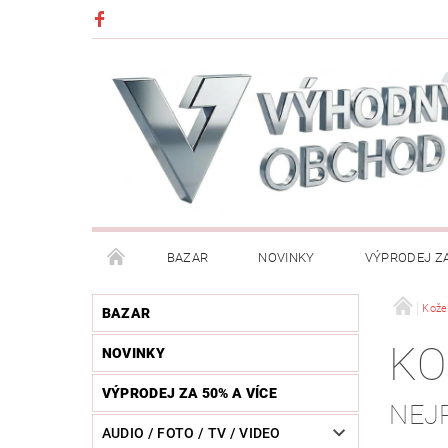
BAZAR
NOVINKY
VÝPRODEJ ZA
DĚTI (HRAČKY, CHŮVIČKY, VÝBAVA)
DÍLNA / N
Kožen
BAZAR
KO
NOVINKY
HUDEBNÍ NÁSTROJE
CHYTRÉ HODINKY / MOBI
VÝPRODEJ ZA 50% A VÍCE
NEJ
KOSMETIKA / ŠPERKY
KOŽENÝ SVĚT (OPASKY, 
AUDIO / FOTO / TV / VIDEO