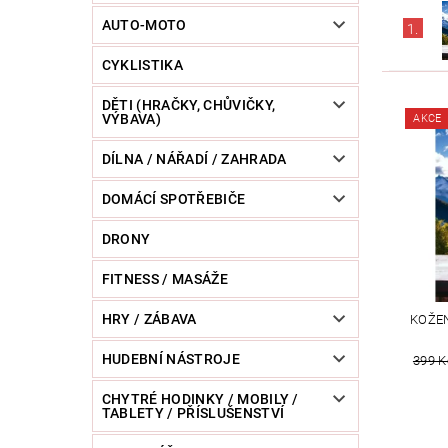
POWERBANKY
RC MODELY
SPORT / O
AUTO-MOTO
1.
CYKLISTIKA
ZVÍŘATA / CHOVATELSKÉ POTŘEBY
RAZNICE 
DĚTI (HRAČKY, CHŮVIČKY,
VÝBAVA)
AKCE
DÍLNA / NÁŘADÍ / ZAHRADA
DOMÁCÍ SPOTŘEBIČE
DRONY
FITNESS / MASÁŽE
HRY / ZÁBAVA
KOŽE
HUDEBNÍ NÁSTROJE
399 K
CHYTRÉ HODINKY / MOBILY /
TABLETY / PŘÍSLUŠENSTVÍ