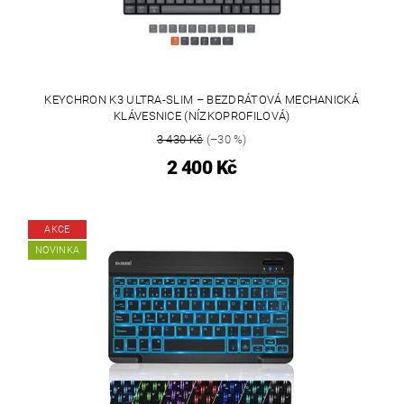
KEYCHRON K3 ULTRA-SLIM – BEZDRÁTOVÁ MECHANICKÁ
KLÁVESNICE (NÍZKOPROFILOVÁ)
3 430 Kč
(–30 %)
2 400 Kč
AKCE
NOVINKA