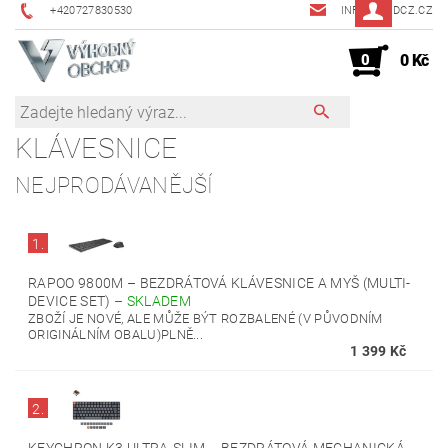
+420727830530
INFO@JMDCZ.CZ
0
0 Kč
KLÁVESNICE
NEJPRODÁVANĚJŠÍ
1.
RAPOO 9800M – BEZDRÁTOVÁ KLÁVESNICE A MYŠ (MULTI-
DEVICE SET)
–
SKLADEM
ZBOŽÍ JE NOVÉ, ALE MŮŽE BÝT ROZBALENÉ (V PŮVODNÍM
ORIGINÁLNÍM OBALU)PLNĚ...
1 399 Kč
2.