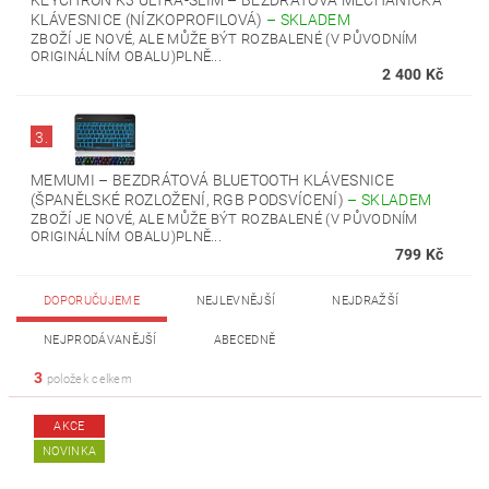
KEYCHRON K3 ULTRA-SLIM – BEZDRÁTOVÁ MECHANICKÁ
KLÁVESNICE (NÍZKOPROFILOVÁ)
–
SKLADEM
ZBOŽÍ JE NOVÉ, ALE MŮŽE BÝT ROZBALENÉ (V PŮVODNÍM
ORIGINÁLNÍM OBALU)PLNĚ...
2 400 Kč
3.
MEMUMI – BEZDRÁTOVÁ BLUETOOTH KLÁVESNICE
(ŠPANĚLSKÉ ROZLOŽENÍ, RGB PODSVÍCENÍ)
–
SKLADEM
ZBOŽÍ JE NOVÉ, ALE MŮŽE BÝT ROZBALENÉ (V PŮVODNÍM
ORIGINÁLNÍM OBALU)PLNĚ...
799 Kč
DOPORUČUJEME
NEJLEVNĚJŠÍ
NEJDRAŽŠÍ
NEJPRODÁVANĚJŠÍ
ABECEDNĚ
3
položek celkem
AKCE
NOVINKA