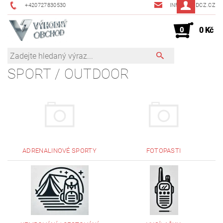
+420727830530
INFO@JMDCZ.CZ
0
0 Kč
SPORT / OUTDOOR
ADRENALINOVÉ SPORTY
FOTOPASTI