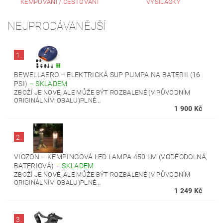
KEMPOVÁNÍ / CESTOVÁNÍ
VYSÍLAČKY
NEJPRODÁVANĚJŠÍ
1.
BEWELLAERO – ELEKTRICKÁ SUP PUMPA NA BATERII (16
PSI)
–
SKLADEM
ZBOŽÍ JE NOVÉ, ALE MŮŽE BÝT ROZBALENÉ (V PŮVODNÍM
ORIGINÁLNÍM OBALU)PLNĚ...
1 900 Kč
2.
VIOZON – KEMPINGOVÁ LED LAMPA 450 LM (VODĚODOLNÁ,
BATERIOVÁ)
–
SKLADEM
ZBOŽÍ JE NOVÉ, ALE MŮŽE BÝT ROZBALENÉ (V PŮVODNÍM
ORIGINÁLNÍM OBALU)PLNĚ...
1 249 Kč
3.