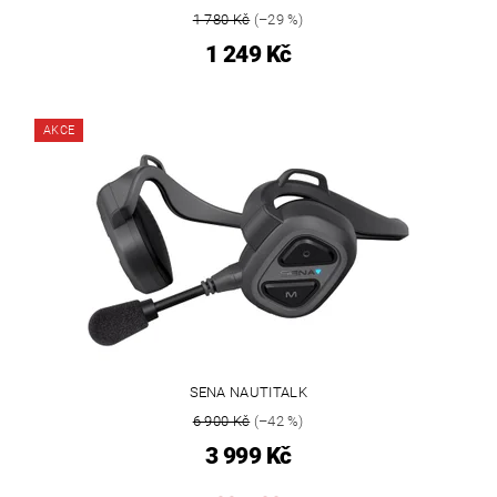
1 780 Kč
(–29 %)
1 249 Kč
AKCE
SENA NAUTITALK
6 900 Kč
(–42 %)
3 999 Kč