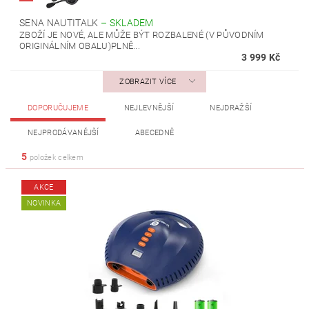
SENA NAUTITALK
–
SKLADEM
ZBOŽÍ JE NOVÉ, ALE MŮŽE BÝT ROZBALENÉ (V PŮVODNÍM
ORIGINÁLNÍM OBALU)PLNĚ...
3 999 Kč
ZOBRAZIT VÍCE
DOPORUČUJEME
NEJLEVNĚJŠÍ
NEJDRAŽŠÍ
NEJPRODÁVANĚJŠÍ
ABECEDNĚ
5
položek celkem
AKCE
NOVINKA