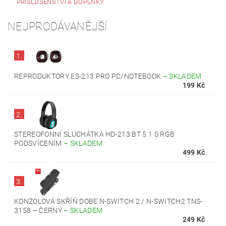
PŘÍSLUŠENSTVÍ A DOPLŇKY
NEJPRODÁVANĚJŠÍ
1.
REPRODUKTORY ES-213 PRO PC/NOTEBOOK
–
SKLADEM
199 Kč
2.
STEREOFONNÍ SLUCHÁTKA HD-213 BT 5.1 S RGB
PODSVÍCENÍM
–
SKLADEM
499 Kč
3.
KONZOLOVÁ SKŘÍŇ DOBE N-SWITCH 2 / N-SWITCH2 TNS-
3158 – ČERNÝ
–
SKLADEM
249 Kč