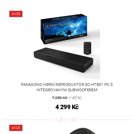
AKCE
PANASONIC HERNÍ REPRODUKTOR SC-HTB01 PC S
INTEGROVANÝM SUBWOOFEREM
7 280 Kč
(–40 %)
4 299 Kč
AKCE