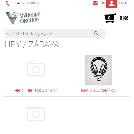
+420727830530
INFO@JMDCZ.CZ
0
0 Kč
HRY / ZÁBAVA
HERNÍ REPRODUKTORY
HERNÍ SLUCHÁTKA