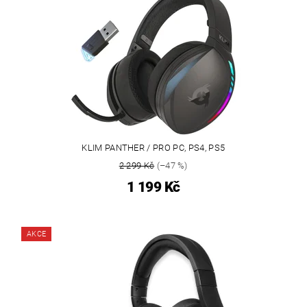
KLIM PANTHER / PRO PC, PS4, PS5
2 299 Kč
(–47 %)
1 199 Kč
AKCE