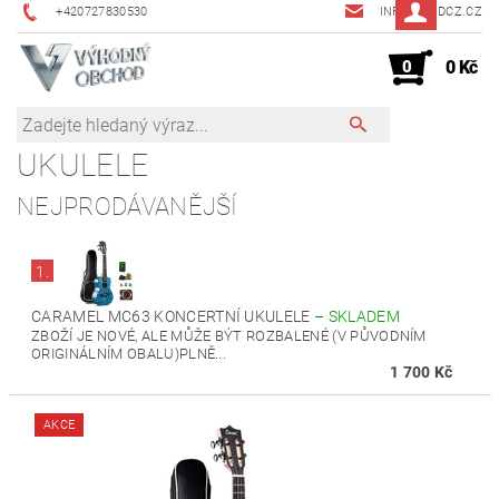
+420727830530
INFO@JMDCZ.CZ
0
0 Kč
UKULELE
NEJPRODÁVANĚJŠÍ
1.
CARAMEL MC63 KONCERTNÍ UKULELE
–
SKLADEM
ZBOŽÍ JE NOVÉ, ALE MŮŽE BÝT ROZBALENÉ (V PŮVODNÍM
ORIGINÁLNÍM OBALU)PLNĚ...
1 700 Kč
AKCE