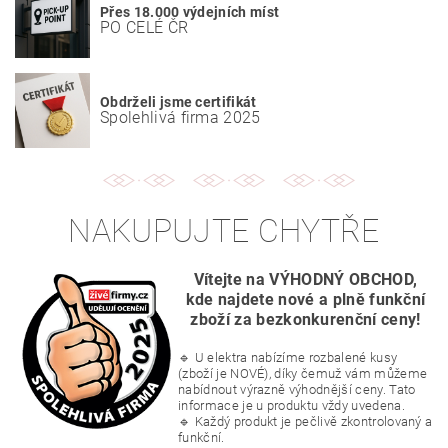
Přes 18.000 výdejních míst
PO CELÉ ČR
Obdrželi jsme certifikát
Spolehlivá firma 2025
NAKUPUJTE CHYTŘE
Vítejte na VÝHODNÝ OBCHOD,
kde najdete nové a plně funkční
zboží za bezkonkurenční ceny!
🔹 U elektra nabízíme rozbalené kusy
(zboží je NOVÉ), díky čemuž vám můžeme
nabídnout výrazně výhodnější ceny. Tato
informace je u produktu vždy uvedena.
🔹 Každý produkt je pečlivě zkontrolovaný a
funkční.