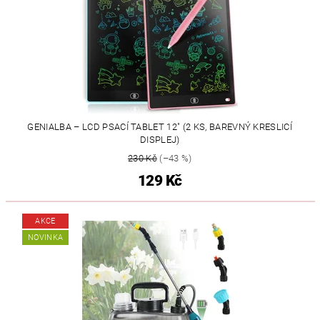
GENIALBA – LCD PSACÍ TABLET 12" (2 KS, BAREVNÝ KRESLICÍ
DISPLEJ)
230 Kč
(–43 %)
129 Kč
AKCE
NOVINKA