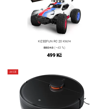
KIZEEFUN RC 20 KM/H
880 Kč
(–43 %)
499 Kč
AKCE