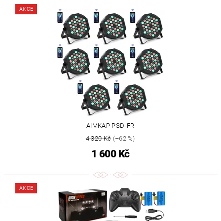
AKCE
AIMKAP ‎PSD-FR
4 320 Kč
(–62 %)
1 600 Kč
AKCE