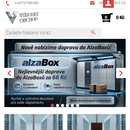
+420727830530
INFO@JMDCZ.CZ
0
0 Kč