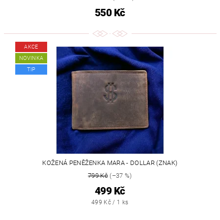
550 Kč
AKCE
NOVINKA
TIP
KOŽENÁ PENĚŽENKA MARA - DOLLAR (ZNAK)
799 Kč
(–37 %)
499 Kč
499 Kč / 1 ks