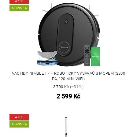
AKCE
NOVINKA
VACTIDY NIMBLE T7 – ROBOTICKÝ VYSAVAČ S MOPEM (2800
PA, 120 MIN, WIFI)
3 790 Kč
(–31 %)
2 599 Kč
AKCE
NOVINKA