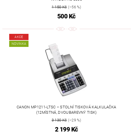
1 150 Kč
(–56 %)
500 Kč
AKCE
NOVINKA
CANON MP1211-LTSC – STOLNÍ TISKOVÁ KALKULAČKA
(12MÍSTNÁ, DVOUBAREVNÝ TISK)
3 130 Kč
(–29 %)
2 199 Kč