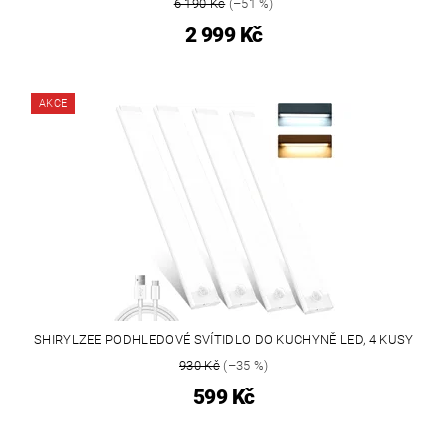
6 190 Kč
(–51 %)
2 999 Kč
AKCE
SHIRYLZEE PODHLEDOVÉ SVÍTIDLO DO KUCHYNĚ LED, 4 KUSY
930 Kč
(–35 %)
599 Kč