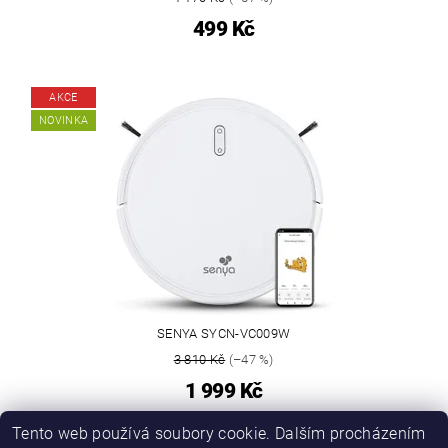
499 Kč
AKCE
NOVINKA
SENYA SYCN-VC009W
3 810 Kč
(–47 %)
1 999 Kč
Tento web používá soubory cookie. Dalším procházením