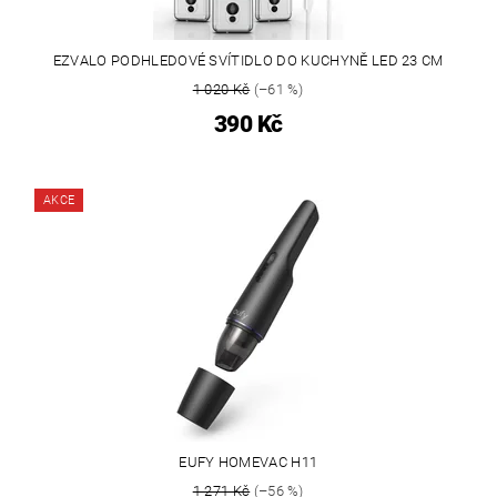
EZVALO PODHLEDOVÉ SVÍTIDLO DO KUCHYNĚ LED 23 CM
1 020 Kč
(–61 %)
390 Kč
AKCE
EUFY HOMEVAC H11
1 271 Kč
(–56 %)