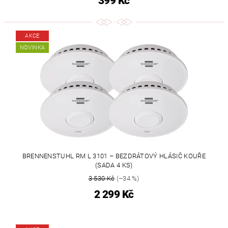
399 Kč
AKCE
NOVINKA
BRENNENSTUHL RM L 3101 – BEZDRÁTOVÝ HLÁSIČ KOUŘE
(SADA 4 KS)
3 530 Kč
(–34 %)
2 299 Kč