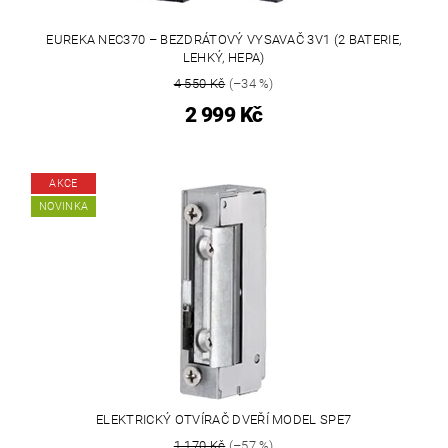
EUREKA NEC370 – BEZDRÁTOVÝ VYSAVAČ 3V1 (2 BATERIE,
LEHKÝ, HEPA)
4 550 Kč
(–34 %)
2 999 Kč
AKCE
NOVINKA
ELEKTRICKÝ OTVÍRAČ DVEŘÍ MODEL SPE7
1 170 Kč
(–57 %)