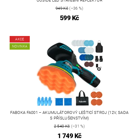
OUSIDE LED STAVEBNÍ REFLEKTOR
949 Kč
(–36 %)
599 Kč
AKCE
NOVINKA
FABOKA FA001 – AKUMULÁTOROVÝ LEŠTICÍ STROJ (12V, SADA
S PŘÍSLUŠENSTVÍM)
2 540 Kč
(–31 %)
1 749 Kč