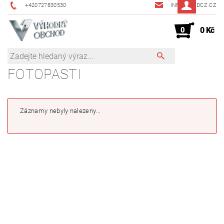
+420727830530
INFO@JMDCZ.CZ
0
0 Kč
FOTOPASTI
Záznamy nebyly nalezeny...