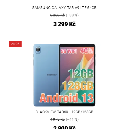
SAMSUNG GALAXY TAB A9 LTE 64GB
5 380 Kč
(–38 %)
3 299 Kč
AKCE
BLACKVIEW TAB60 - 12GB/128GB
4 975 Kč
(–41 %)
2 900 Kč