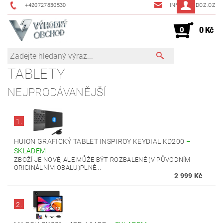
+420727830530
INFO@JMDCZ.CZ
0
0 Kč
TABLETY
NEJPRODÁVANĚJŠÍ
1.
HUION GRAFICKÝ TABLET INSPIROY KEYDIAL KD200
–
SKLADEM
ZBOŽÍ JE NOVÉ, ALE MŮŽE BÝT ROZBALENÉ (V PŮVODNÍM
ORIGINÁLNÍM OBALU)PLNĚ...
2 999 Kč
2.