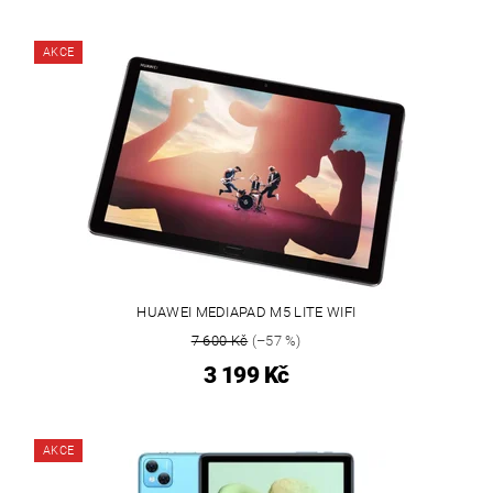
AKCE
HUAWEI MEDIAPAD M5 LITE WIFI
7 600 Kč
(–57 %)
3 199 Kč
AKCE