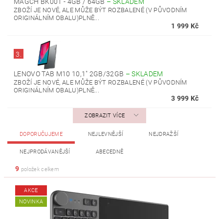
MAGCH BK001 - 4GB / 64GB
–
SKLADEM
ZBOŽÍ JE NOVÉ, ALE MŮŽE BÝT ROZBALENÉ (V PŮVODNÍM
ORIGINÁLNÍM OBALU)PLNĚ...
1 999 Kč
3.
LENOVO TAB M10 10,1" 2GB/32GB
–
SKLADEM
ZBOŽÍ JE NOVÉ, ALE MŮŽE BÝT ROZBALENÉ (V PŮVODNÍM
ORIGINÁLNÍM OBALU)PLNĚ...
3 999 Kč
ZOBRAZIT VÍCE
DOPORUČUJEME
NEJLEVNĚJŠÍ
NEJDRAŽŠÍ
NEJPRODÁVANĚJŠÍ
ABECEDNĚ
9
položek celkem
AKCE
NOVINKA