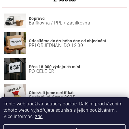
Dopravci
Balíkovna / PPL / Zásilkovna
Odesíláme do druhého dne od objednání
PŘI OBJEDNÁNÍ DO 12:00
Přes 18.000 výdejních míst
PO CELÉ ČR
Obdrželi jsme certifikát
Spolehlivá firma 2025
Tento web používá soubory cookie. Dalším procházením
tohoto webu vyjadřujete souhlas s jejich používáním..
Více informací
zde
.