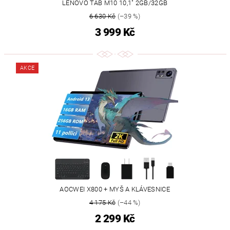
LENOVO TAB M10 10,1" 2GB/32GB
6 630 Kč
(–39 %)
3 999 Kč
AKCE
AOCWEI X800 + MYŠ A KLÁVESNICE
4 175 Kč
(–44 %)
2 299 Kč