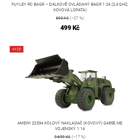
FUYLEY RC BAGR – DÁLKOVĚ OVLÁDANÝ BAGR 1:24 (2,4 GHZ,
KOVOVÁ LOPATA)
690 Kč
(–27 %)
499 Kč
AKCE
AMEWI 22534 KOLOVÝ NAKLADAČ (KOVOVÝ) G485E ME
VOJENSKÝ 1:14
9 699 Kč
(–17 %)