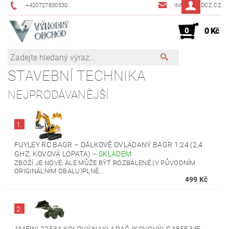
+420727830530
INFO@JMDCZ.CZ
0
0 Kč
STAVEBNÍ TECHNIKA
NEJPRODÁVANĚJŠÍ
1.
FUYLEY RC BAGR – DÁLKOVĚ OVLÁDANÝ BAGR 1:24 (2,4
GHZ, KOVOVÁ LOPATA)
–
SKLADEM
ZBOŽÍ JE NOVÉ, ALE MŮŽE BÝT ROZBALENÉ (V PŮVODNÍM
ORIGINÁLNÍM OBALU)PLNĚ...
499 Kč
2.