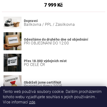
7 999 Kč
Dopravci
Balíkovna / PPL / Zásilkovna
Odesíláme do druhého dne od objednání
PŘI OBJEDNÁNÍ DO 12:00
Přes 18.000 výdejních míst
PO CELÉ ČR
Obdrželi jsme certifikát
Spolehlivá firma 2025
Tento web používá soubory cookie. Dalším procházením
tohoto webu vyjadřujete souhlas s jejich používáním..
Více informací
zde
.