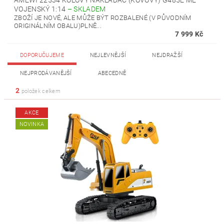
AMEWI 22534 KOLOVÝ NAKLADAČ (KOVOVÝ) G485E ME
VOJENSKÝ 1:14
–
SKLADEM
ZBOŽÍ JE NOVÉ, ALE MŮŽE BÝT ROZBALENÉ (V PŮVODNÍM
ORIGINÁLNÍM OBALU)PLNĚ...
7 999 Kč
DOPORUČUJEME
NEJLEVNĚJŠÍ
NEJDRAŽŠÍ
NEJPRODÁVANĚJŠÍ
ABECEDNĚ
2
položek celkem
AKCE
NOVINKA