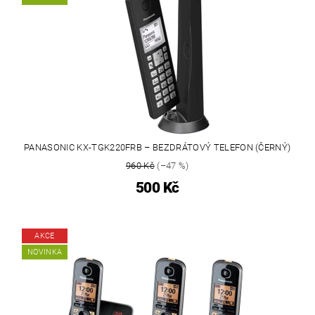
PANASONIC KX-TGK220FRB – BEZDRÁTOVÝ TELEFON (ČERNÝ)
960 Kč
(–47 %)
500 Kč
AKCE
NOVINKA