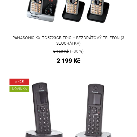
PANASONIC KX-TG6723GB TRIO – BEZDRÁTOVÝ TELEFON (3
SLUCHÁTKA)
3 150 Kč
(–30 %)
2 199 Kč
AKCE
NOVINKA