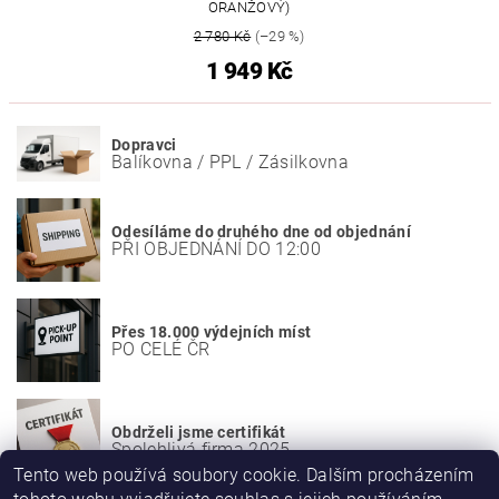
ORANŽOVÝ)
2 780 Kč
(–29 %)
1 949 Kč
Dopravci
Balíkovna / PPL / Zásilkovna
Odesíláme do druhého dne od objednání
PŘI OBJEDNÁNÍ DO 12:00
Přes 18.000 výdejních míst
PO CELÉ ČR
Obdrželi jsme certifikát
Spolehlivá firma 2025
Tento web používá soubory cookie. Dalším procházením