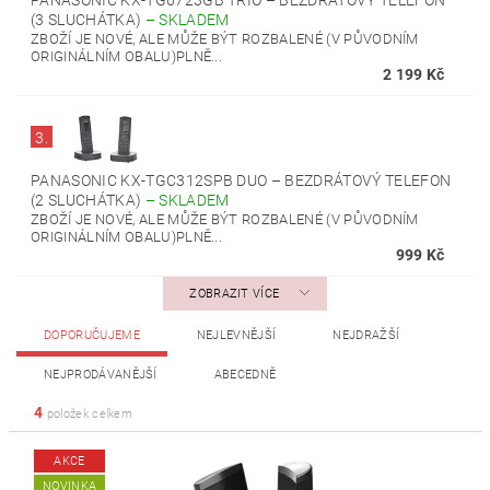
PANASONIC KX-TG6723GB TRIO – BEZDRÁTOVÝ TELEFON
(3 SLUCHÁTKA)
–
SKLADEM
ZBOŽÍ JE NOVÉ, ALE MŮŽE BÝT ROZBALENÉ (V PŮVODNÍM
ORIGINÁLNÍM OBALU)PLNĚ...
2 199 Kč
3.
PANASONIC KX-TGC312SPB DUO – BEZDRÁTOVÝ TELEFON
(2 SLUCHÁTKA)
–
SKLADEM
ZBOŽÍ JE NOVÉ, ALE MŮŽE BÝT ROZBALENÉ (V PŮVODNÍM
ORIGINÁLNÍM OBALU)PLNĚ...
999 Kč
ZOBRAZIT VÍCE
DOPORUČUJEME
NEJLEVNĚJŠÍ
NEJDRAŽŠÍ
NEJPRODÁVANĚJŠÍ
ABECEDNĚ
4
položek celkem
AKCE
NOVINKA