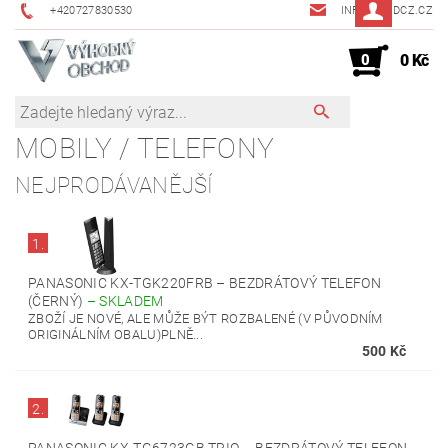
+420727830530
INFO@JMDCZ.CZ
0
0 Kč
MOBILY / TELEFONY
NEJPRODÁVANĚJŠÍ
1.
PANASONIC KX-TGK220FRB – BEZDRÁTOVÝ TELEFON
(ČERNÝ)
–
SKLADEM
ZBOŽÍ JE NOVÉ, ALE MŮŽE BÝT ROZBALENÉ (V PŮVODNÍM
ORIGINÁLNÍM OBALU)PLNĚ...
500 Kč
2.