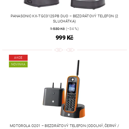
PANASONIC KX-TGC312SPB DUO – BEZDRÁTOVÝ TELEFON (2
SLUCHÁTKA)
1 530 Kč
(–34 %)
999 Kč
AKCE
NOVINKA
MOTOROLA O201 – BEZDRÁTOVÝ TELEFON (ODOLNÝ, ČERNÝ /