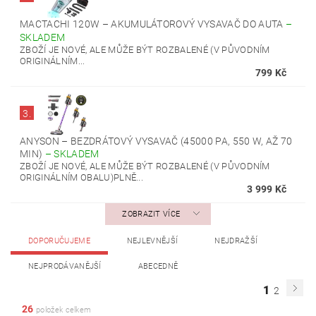
MACTACHI 120W – AKUMULÁTOROVÝ VYSAVAČ DO AUTA
–
SKLADEM
ZBOŽÍ JE NOVÉ, ALE MŮŽE BÝT ROZBALENÉ (V PŮVODNÍM
ORIGINÁLNÍM...
799 Kč
3.
ANYSON – BEZDRÁTOVÝ VYSAVAČ (45000 PA, 550 W, AŽ 70
MIN)
–
SKLADEM
ZBOŽÍ JE NOVÉ, ALE MŮŽE BÝT ROZBALENÉ (V PŮVODNÍM
ORIGINÁLNÍM OBALU)PLNĚ...
3 999 Kč
ZOBRAZIT VÍCE
DOPORUČUJEME
NEJLEVNĚJŠÍ
NEJDRAŽŠÍ
NEJPRODÁVANĚJŠÍ
ABECEDNĚ
1
2
26
položek celkem