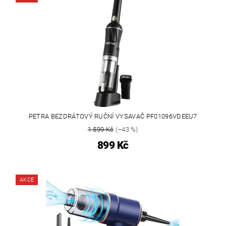
PETRA BEZDRÁTOVÝ RUČNÍ VYSAVAČ PF01096VDEEU7
1 599 Kč
(–43 %)
899 Kč
AKCE