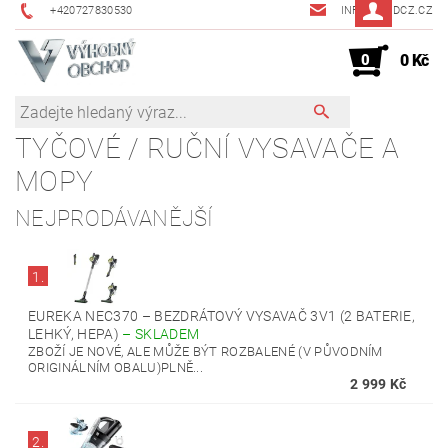
+420727830530
INFO@JMDCZ.CZ
0
0 Kč
TYČOVÉ / RUČNÍ VYSAVAČE A
MOPY
NEJPRODÁVANĚJŠÍ
1.
EUREKA NEC370 – BEZDRÁTOVÝ VYSAVAČ 3V1 (2 BATERIE,
LEHKÝ, HEPA)
–
SKLADEM
ZBOŽÍ JE NOVÉ, ALE MŮŽE BÝT ROZBALENÉ (V PŮVODNÍM
ORIGINÁLNÍM OBALU)PLNĚ...
2 999 Kč
2.