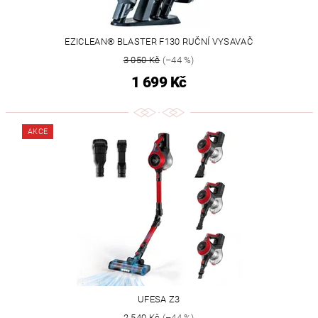
EZICLEAN® BLASTER F130 RUČNÍ VYSAVAČ
3 050 Kč
(–44 %)
1 699 Kč
AKCE
UFESA Z3
2 540 Kč
(–44 %)