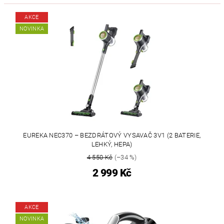
AKCE
NOVINKA
EUREKA NEC370 – BEZDRÁTOVÝ VYSAVAČ 3V1 (2 BATERIE,
LEHKÝ, HEPA)
4 550 Kč
(–34 %)
2 999 Kč
AKCE
NOVINKA