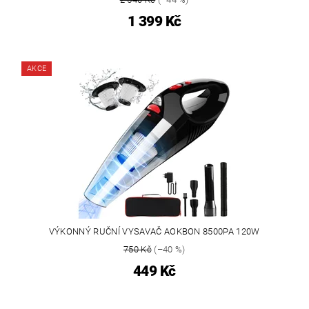
1 399 Kč
AKCE
VÝKONNÝ RUČNÍ VYSAVAČ AOKBON 8500PA 120W
750 Kč
(–40 %)
449 Kč