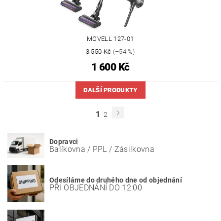
MOVELL 127-01
3 550 Kč
(–54 %)
1 600 Kč
DALŠÍ PRODUKTY
1
2
Dopravci
Balíkovna / PPL / Zásilkovna
Odesíláme do druhého dne od objednání
PŘI OBJEDNÁNÍ DO 12:00