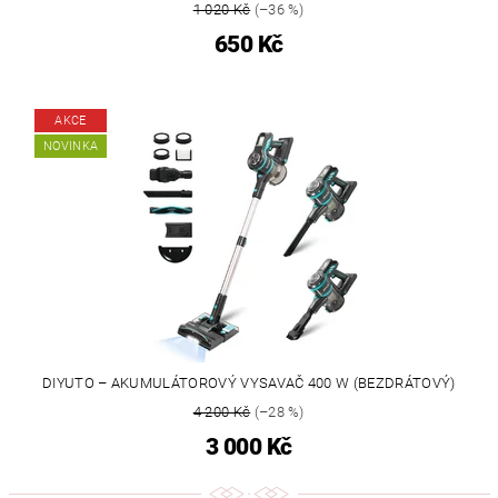
1 020 Kč
(–36 %)
650 Kč
AKCE
NOVINKA
DIYUTO – AKUMULÁTOROVÝ VYSAVAČ 400 W (BEZDRÁTOVÝ)
4 200 Kč
(–28 %)
3 000 Kč