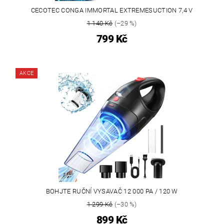
CECOTEC CONGA IMMORTAL EXTREMESUCTION 7,4 V
1 140 Kč
(–29 %)
799 Kč
AKCE
BOHJTE RUČNÍ VYSAVAČ 12 000 PA / 120 W
1 299 Kč
(–30 %)
899 Kč