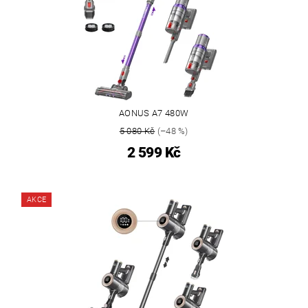
AONUS A7 480W
5 080 Kč
(–48 %)
2 599 Kč
AKCE