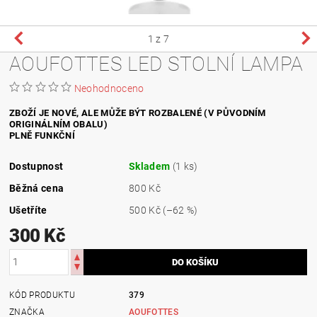
1
z 7
AOUFOTTES LED STOLNÍ LAMPA
Neohodnoceno
ZBOŽÍ JE NOVÉ, ALE MŮŽE BÝT ROZBALENÉ (V PŮVODNÍM
ORIGINÁLNÍM OBALU)
PLNĚ FUNKČNÍ
Dostupnost
Skladem
(1 ks)
Běžná cena
800 Kč
Ušetříte
500 Kč
(–62 %)
300 Kč
KÓD PRODUKTU
379
ZNAČKA
AOUFOTTES