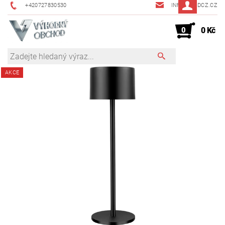
+420727830530
INFO@JMDCZ.CZ
0
0 Kč
AKCE