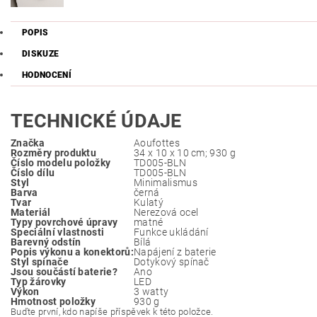
POPIS
DISKUZE
HODNOCENÍ
TECHNICKÉ ÚDAJE
Značka
‎Aoufottes
Rozměry produktu
‎34 x 10 x 10 cm; 930 g
Číslo modelu položky
‎TD005-BLN
Číslo dílu
‎TD005-BLN
Styl
‎Minimalismus
Barva
‎černá
Tvar
‎Kulatý
Materiál
‎Nerezová ocel
Typy povrchové úpravy
‎matné
Speciální vlastnosti
‎Funkce ukládání
Barevný odstín
‎Bílá
Popis výkonu a konektorů:
‎Napájení z baterie
Styl spínače
‎Dotykový spínač
Jsou součástí baterie?
‎Ano
Typ žárovky
‎LED
Výkon
‎3 watty
Hmotnost položky
‎930 g
Buďte první, kdo napíše příspěvek k této položce.