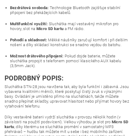
Bezdrátová svoboda:
Technologie Bluetooth zajišťuje stabilní
připojení bez překážejících kabelů.
Multifunkční využití:
Sluchátka mají vestavěný mikrofon pro
hovory, slot na
Micro SD kartu
a FM rádio.
Pohodlí a skladnost:
Měkké náušníky zaručují komfort i při delším
nošení a díky skládací konstrukci se snadno vejdou do batohu.
Možnost drátového připojení:
Pokud dojde baterie, můžete
sluchátka propojit s telefonem pomocí klasického AUX kabelu
(3,5mm Jack).
PODROBNÝ POPIS:
Sluchátka STN-28 jsou navržena tak, aby byla funkční i zábavná. Jsou
vybavena kvalitními měniči, které poskytují čistý zvuk s výraznými
basy. Ovládání je umístěno přímo na sluchátkách, takže můžete
snadno přepínat skladby, upravovat hlasitost nebo přijímat hovory bez
vytahování telefonu.
Díky vestavěné baterii vydrží sluchátka v provozu několik hodin (v
závislosti na použití podsvícení). Velkou výhodou je slot pro
Micro SD
kartu
, díky kterému se sluchátka promění v samostatný MP3
přehrávač – hudbu tak můžete mít u sebe i bez mobilního zařízení.