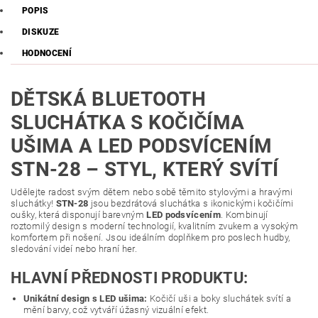
POPIS
DISKUZE
HODNOCENÍ
DĚTSKÁ BLUETOOTH
SLUCHÁTKA S KOČIČÍMA
UŠIMA A LED PODSVÍCENÍM
STN-28 – STYL, KTERÝ SVÍTÍ
Udělejte radost svým dětem nebo sobě těmito stylovými a hravými
sluchátky!
STN-28
jsou bezdrátová sluchátka s ikonickými kočičími
oušky, která disponují barevným
LED podsvícením
. Kombinují
roztomilý design s moderní technologií, kvalitním zvukem a vysokým
komfortem při nošení. Jsou ideálním doplňkem pro poslech hudby,
sledování videí nebo hraní her.
HLAVNÍ PŘEDNOSTI PRODUKTU:
Unikátní design s LED ušima:
Kočičí uši a boky sluchátek svítí a
mění barvy, což vytváří úžasný vizuální efekt.