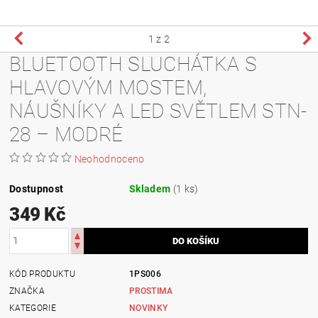
1
z 2
BLUETOOTH SLUCHÁTKA S
HLAVOVÝM MOSTEM,
NÁUŠNÍKY A LED SVĚTLEM STN-
28 – MODRÉ
Neohodnoceno
Dostupnost
Skladem
(1 ks)
349 Kč
KÓD PRODUKTU
1PS006
ZNAČKA
PROSTIMA
KATEGORIE
NOVINKY