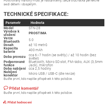
Polstrovaný hlavový most je nastavitelný, takže sluchátka perfektně
sedí dětem i dospělým.
TECHNICKÉ SPECIFIKACE:
Parametr
Hodnota
Model
STN-28
Výrobce k
PROSTIMA
uložení
Verze
5.0
Bluetooth
Dosah
až 10 metrů
Kapacita
400 mAh
baterie
cca 6–7 hodin (se světly) / až 10 hodin (bez
Doba provozu
světel)
Podporované
Bluetooth, Micro SD slot, FM rádio, AUX (3,5mm
funkce
Jack), mikrofon
Doba nabíjení
cca 2,5 hodiny
Nabíjecí
Micro USB / USB-C (dle revize)
konektor
Buďte první, kdo napíše příspěvek k této položce.
Přidat komentář
Buďte první, kdo napíše příspěvek k této položce.
Přidat hodnocení