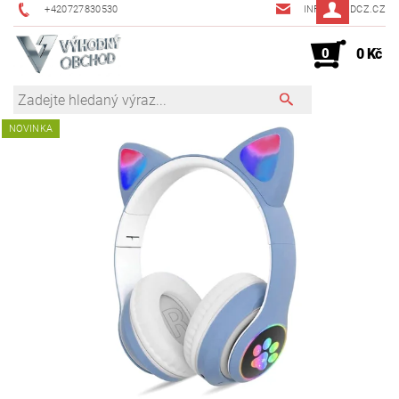
+420727830530
INFO@JMDCZ.CZ
0
0 Kč
NOVINKA