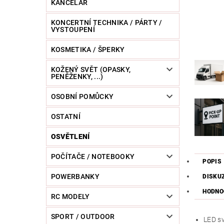
KANCELÁŘ
KONCERTNÍ TECHNIKA / PÁRTY /
VYSTOUPENÍ
KOSMETIKA / ŠPERKY
KOŽENÝ SVĚT (OPASKY,
PENĚŽENKY, ...)
OSOBNÍ POMŮCKY
OSTATNÍ
OSVĚTLENÍ
POČÍTAČE / NOTEBOOKY
POPIS
POWERBANKY
DISKU
HODNO
RC MODELY
SPORT / OUTDOOR
LED sv