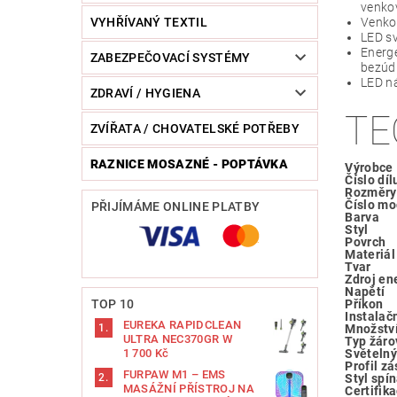
venkov
VYHŘÍVANÝ TEXTIL
Venkov
LED sv
Energe
ZABEZPEČOVACÍ SYSTÉMY
bezúdr
LED ná
ZDRAVÍ / HYGIENA
TE
ZVÍŘATA / CHOVATELSKÉ POTŘEBY
RAZNICE MOSAZNÉ - POPTÁVKA
Výrobce
Číslo díl
Rozměry
Číslo mo
PŘIJÍMÁME ONLINE PLATBY
Barva
Styl
Povrch
Materiál
Tvar
Zdroj en
Napětí
TOP 10
Příkon
Instalač
EUREKA RAPIDCLEAN
Množství
ULTRA NEC370GR W
Typ žáro
1 700 Kč
Světelný
Profil zá
FURPAW M1 – EMS
Styl spí
MASÁŽNÍ PŘÍSTROJ NA
Certifik