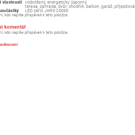
í vlastnosti
‎vodotěsný, energeticky úsporný
‎terasa, zahrada, dvůr, chodník, balkon, garáž, příjezdová
součástky
‎LED zářič JARO 20060
í, kdo napíše příspěvek k této položce.
at komentář
í, kdo napíše příspěvek k této položce.
 hodnocení
ním hodnocení souhlasíte s
podmínkami ochrany osobních údajů