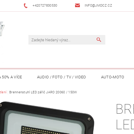
+420727830530
INFO@JMDCZ.CZ
 50% A VÍCE
AUDIO / FOTO / TV / VIDEO
AUTO-MOTO
ÁŘADÍ / ZAHRADA
tlení
Brennenstuhl LED zářič JARO 20060 / 150W
DOMÁCÍ SPOTŘEBIČE
DRONY
FIT
BR
LY / TABLETY / PŘÍSLUŠENSTVÍ
KANCELÁŘ
KONCERTNÍ TE
LE
PENĚŽENKY, ...)
OSOBNÍ POMŮCKY
OSTATNÍ
OSVĚ