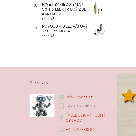
FAYET BAMBOO SMART
SONIC ELEKTRICKÝ ZUBNÍ
KARTÁČEK
899 Kč
POYOCOM BEZDRÁTOVÝ
TYČOVÝ MIXÉR
999 Kč
KONTAKT
info
@
jmdcz.cz
+420727830530
FACEBOOK VÝHODNÝ
OBCHOD
+420727830530