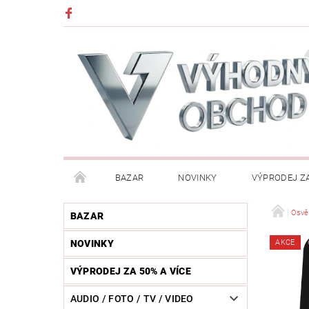
BAZAR
NOVINKY
VÝPRODEJ ZA
DĚTI (HRAČKY, CHŮVIČKY, VÝBAVA)
DÍLNA / N
Osvě
BAZAR
NOVINKY
AKCE
HUDEBNÍ NÁSTROJE
CHYTRÉ HODINKY / MOBI
VÝPRODEJ ZA 50% A VÍCE
KOSMETIKA / ŠPERKY
KOŽENÝ SVĚT (OPASKY, 
AUDIO / FOTO / TV / VIDEO