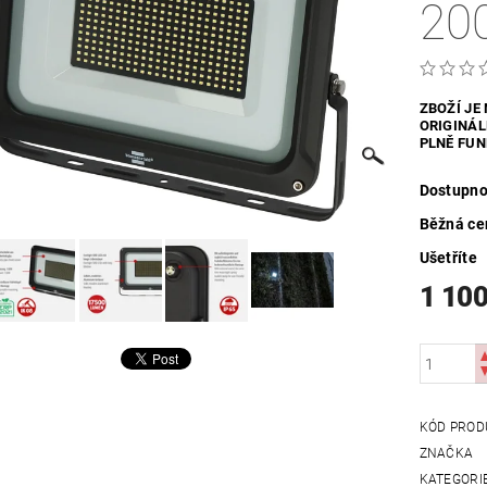
20
UTDOOR
VYHŘÍVANÝ TEXTIL
ZABEZPEČOVACÍ SYSTÉMY
MOSAZNÉ - POPTÁVKA
OBCHODNÍ PODMÍNKY
KONTAKTY
ZBOŽÍ JE
ORIGINÁL
PLNĚ FUN
Dostupno
Běžná ce
Ušetříte
1 100
KÓD PROD
ZNAČKA
KATEGORI