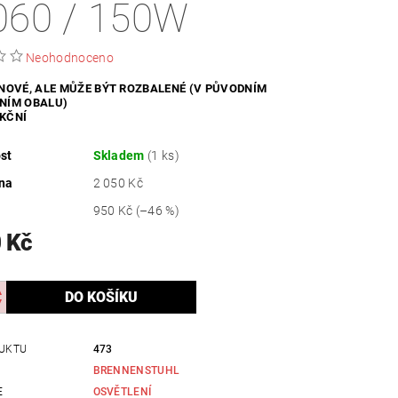
060 / 150W
ZDRAVÍ / HYGIENA
Neohodnoceno
 NOVÉ, ALE MŮŽE BÝT ROZBALENÉ (V PŮVODNÍM
NÍM OBALU)
KČNÍ
st
Skladem
(1 ks)
na
2 050 Kč
950 Kč
(–46 %)
 Kč
UKTU
473
BRENNENSTUHL
E
OSVĚTLENÍ