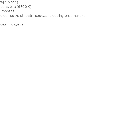
ající vodě)
ou světla (6500 K)
ou montáž
 dlouhou životností - současně odolný proti nárazu,
deální osvětlení