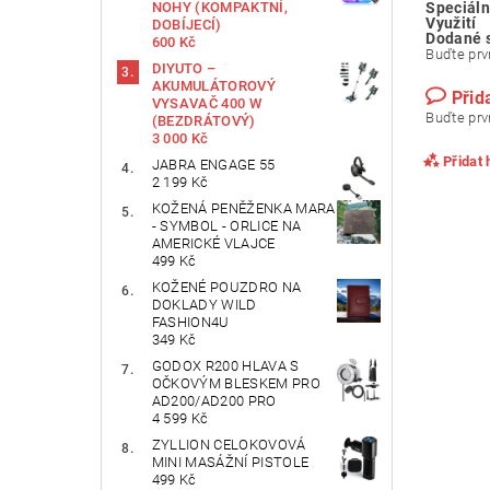
NOHY (KOMPAKTNÍ,
Speciáln
Využití
DOBÍJECÍ)
Dodané 
600 Kč
Buďte prvn
DIYUTO –
AKUMULÁTOROVÝ
Přid
VYSAVAČ 400 W
Buďte prvn
(BEZDRÁTOVÝ)
3 000 Kč
Přidat
JABRA ENGAGE 55
2 199 Kč
KOŽENÁ PENĚŽENKA MARA
- SYMBOL - ORLICE NA
AMERICKÉ VLAJCE
499 Kč
KOŽENÉ POUZDRO NA
DOKLADY WILD
FASHION4U
349 Kč
GODOX R200 HLAVA S
OČKOVÝM BLESKEM PRO
AD200/AD200 PRO
4 599 Kč
Vlože
ZYLLION CELOKOVOVÁ
MINI MASÁŽNÍ PISTOLE
499 Kč