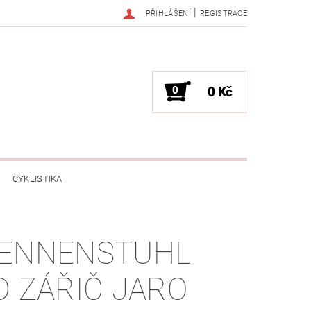
|
PŘIHLÁŠENÍ
REGISTRACE
0
0 Kč
CYKLISTIKA
NESS / MASÁŽE
HRY / ZÁBAVA
ENNENSTUHL
CHNIKA / PÁRTY / VYSTOUPENÍ
D ZÁŘIČ JARO
TLENÍ
POČÍTAČE / NOTEBOOKY