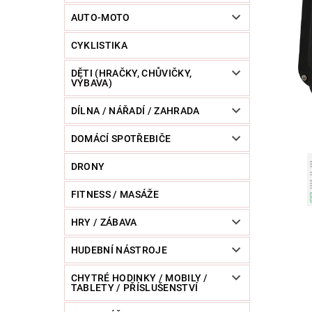
POWERBANKY
RC MODELY
SPORT / O
AUTO-MOTO
CYKLISTIKA
ZVÍŘATA / CHOVATELSKÉ POTŘEBY
RAZNICE 
DĚTI (HRAČKY, CHŮVIČKY,
VÝBAVA)
DÍLNA / NÁŘADÍ / ZAHRADA
DOMÁCÍ SPOTŘEBIČE
DRONY
FITNESS / MASÁŽE
HRY / ZÁBAVA
HUDEBNÍ NÁSTROJE
CHYTRÉ HODINKY / MOBILY /
TABLETY / PŘÍSLUŠENSTVÍ