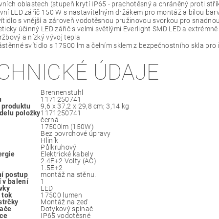
ních oblastech (stupeň krytí IP65 - prachotěsný a chráněný proti střík
ní LED zářič 150 W s nastavitelným držákem pro montáž a bílou barv
ítidlo s vnější a zároveň vodotěsnou pružinovou svorkou pro snadn
ticky účinný LED zářič s velmi světlými Everlight SMD LED a extrémně
žbový a nízký vývoj tepla
stěnné svítidlo s 17500 lm a čelním sklem z bezpečnostního skla pro i
CHNICKÉ ÚDAJE
‎Brennenstuhl
u
‎1171250741
 produktu
‎9,6 x 37,2 x 29,8 cm; 3,14 kg
delu položky
‎1171250741
‎černá
‎17500lm (150W)
‎Bez povrchové úpravy
‎Hliník
‎Půlkruhový
ergie
‎Elektrické kabely
‎2.4E+2 Volty (AC)
‎1.5E+2
ní postup
‎montáž na stěnu.
 v balení
‎1
vky
‎LED
 tok
‎17500 lumen
strčky
‎Montáž na zeď
nače
‎Dotykový spínač
ace
‎IP65 vodotěsné