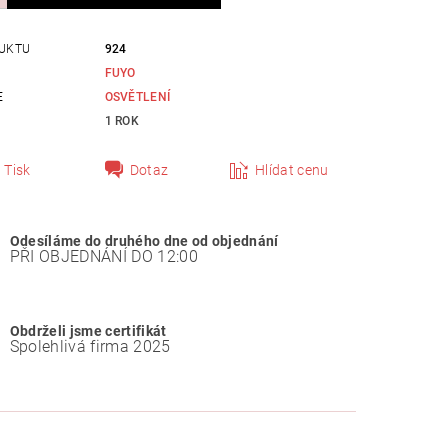
UKTU
924
FUYO
E
OSVĚTLENÍ
1 ROK
Tisk
Dotaz
Hlídat cenu
Odesíláme do druhého dne od objednání
PŘI OBJEDNÁNÍ DO 12:00
Obdrželi jsme certifikát
Spolehlivá firma 2025