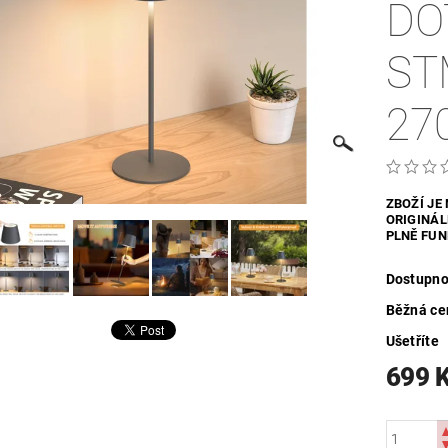
DO
UTDOOR
VYHŘÍVANÝ TEXTIL
ZABEZPEČOVACÍ SYSTÉMY
ST
MOSAZNÉ - POPTÁVKA
OBCHODNÍ PODMÍNKY
KONTAKTY
27
ZBOŽÍ JE
ORIGINÁL
PLNĚ FUN
Dostupno
Běžná ce
Ušetříte
699 