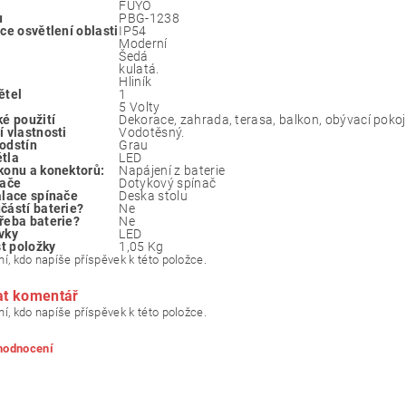
‎FUYO
u
‎PBG-1238
ace osvětlení oblasti
‎IP54
‎Moderní
‎Šedá
‎kulatá.
‎Hliník
ětel
‎1
‎5 Volty
ké použití
Dekorace, zahrada, terasa, balkon, obývací pokoj,
í vlastnosti
‎Vodotěsný.
odstín
‎Grau
tla
‎LED
konu a konektorů:
‎Napájení z baterie
nače
‎Dotykový spínač
alace spínače
‎Deska stolu
částí baterie?
‎Ne
řeba baterie?
‎Ne
vky
‎LED
t položky
‎1,05 Kg
í, kdo napíše příspěvek k této položce.
at komentář
í, kdo napíše příspěvek k této položce.
 hodnocení