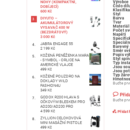
Výrobce
NOHY (KOMPAKTNÍ,
Číslo díl
DOBÍJECÍ)
Klasifik
600 Kč
Styl
Barva
DIYUTO –
Tvar
AKUMULÁTOROVÝ
Materiál
VYSAVAČ 400 W
Počet sv
(BEZDRÁTOVÝ)
Napětí
3 000 Kč
Specific
Speciáln
JABRA ENGAGE 55
Barevný 
2 199 Kč
Směr svě
Popis vý
KOŽENÁ PENĚŽENKA MARA
Styl spí
- SYMBOL - ORLICE NA
Typ inst
AMERICKÉ VLAJCE
Jsou sou
499 Kč
Jsou pot
Typ žáro
KOŽENÉ POUZDRO NA
Hmotnos
DOKLADY WILD
Buďte prvn
FASHION4U
349 Kč
Přid
GODOX R200 HLAVA S
Buďte prvn
OČKOVÝM BLESKEM PRO
AD200/AD200 PRO
4 599 Kč
Přidat
ZYLLION CELOKOVOVÁ
MINI MASÁŽNÍ PISTOLE
499 Kč