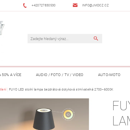
+420727830530
INFO@JMDCZ.CZ
 50% A VÍCE
AUDIO / FOTO / TV / VIDEO
AUTO-MOTO
ÁŘADÍ / ZAHRADA
tlení
FUYO LED stolní lampa bezdrátová dotyková stmívatelná 2700–6000K
DOMÁCÍ SPOTŘEBIČE
DRONY
FIT
FU
LY / TABLETY / PŘÍSLUŠENSTVÍ
KANCELÁŘ
KONCERTNÍ TE
LA
PENĚŽENKY, ...)
OSOBNÍ POMŮCKY
OSTATNÍ
OSVĚ