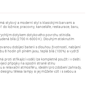
 má stylový a moderní styl s klasickými barvami a
. do ložnice, pracovny, kanceláře, restaurace, baru,
rychlým dotykem dotykového povrchu stínidla.
studená bílá (2700 K-6000 K). Dlouhým stisknutím
anou dobíjecí baterii s dlouhou životností, nabíjení
bu 8 hodin při plném jasu, teplá bílá (100%) a vydrží
proti stříkající vodě) lze kompletně použít i v dešti.
íjecí přípojky na spodní straně stínu
ou a relaxační atmosféru, ideální pro zdobení zahrady,
designu tělesa lampy si jej můžete vzít i s sebou a