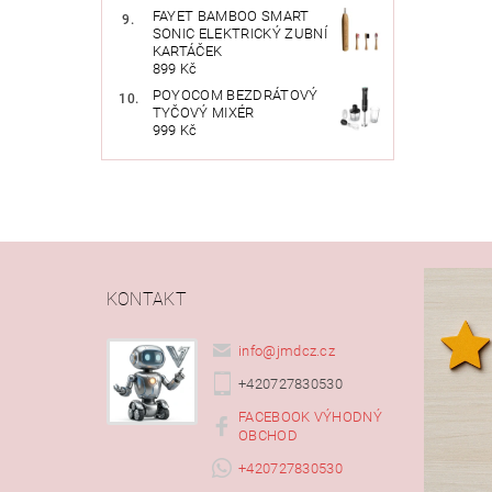
FAYET BAMBOO SMART
SONIC ELEKTRICKÝ ZUBNÍ
KARTÁČEK
899 Kč
POYOCOM BEZDRÁTOVÝ
TYČOVÝ MIXÉR
999 Kč
Vlože
KONTAKT
info
@
jmdcz.cz
+420727830530
FACEBOOK VÝHODNÝ
OBCHOD
+420727830530