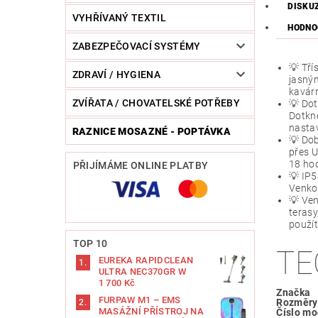
DISKU
VYHŘÍVANÝ TEXTIL
HODNO
ZABEZPEČOVACÍ SYSTÉMY
💡 Tří
ZDRAVÍ / HYGIENA
jasným
kavárn
ZVÍŘATA / CHOVATELSKÉ POTŘEBY
💡 Dot
Dotkně
nastav
RAZNICE MOSAZNÉ - POPTÁVKA
💡 Dob
přes U
18 hod
PŘIJÍMÁME ONLINE PLATBY
💡 IP5
Venkov
💡 Ven
terasy
použí
TOP 10
TE
EUREKA RAPIDCLEAN
ULTRA NEC370GR W
1 700 Kč
Značka
FURPAW M1 – EMS
Rozměry
MASÁŽNÍ PŘÍSTROJ NA
Číslo mo