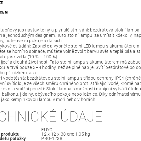
ZE
CENÍ
stupňový jas nastavitelný a plynulé stmívání: bezdrátová stolní lampa
 a jednoduchým designem. Tuto stolní lampu lze umístit kdekoliv, např
y, hotelového pokoje a dalších
ykové ovládání: Zapněte a vypněte stolní LED lampu s akumulátorem 
te se horního spínače, můžete volně zvolit barvu světla teplá bílá a 
íte jas světla (10 % – 100 %)
íjecí a dlouhá životnost: Tato stolní lampa s akumulátorem má zabudov
SB a trvá pouze 3–4 hodiny, než se plně nabije. Svítí bezdrátově po do
in při nízkém jasu
4 vodotěsná: bezdrátovou stolní lampu s třídou ochrany IP54 (chráněná 
ní svítidlo je ze všech směrů chráněno proti stříkající vodě, kromě nab
kovní a vnitřní použití: Stolní lampa s možností nabíjení vytváří útuln
, balkonu, jídelny, obývacího pokoje nebo ložnice. Díky odnímatelnému 
t jako kempinkovou lampu v moři nebo v horách
CHNICKÉ ÚDAJE
‎FUYO
 produktu
‎12 x 12 x 38 cm; 1,05 kg
delu položky
‎PBG-1238