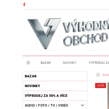
BAZAR
NOVINKY
VÝPRODEJ ZA
DĚTI (HRAČKY, CHŮVIČKY, VÝBAVA)
DÍLNA / N
Osvě
BAZAR
NOVINKY
AKCE
HUDEBNÍ NÁSTROJE
CHYTRÉ HODINKY / MOBI
VÝPRODEJ ZA 50% A VÍCE
KOSMETIKA / ŠPERKY
KOŽENÝ SVĚT (OPASKY, 
AUDIO / FOTO / TV / VIDEO