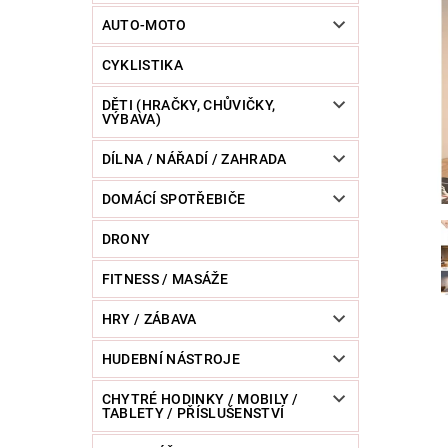
POWERBANKY
RC MODELY
SPORT / O
AUTO-MOTO
CYKLISTIKA
ZVÍŘATA / CHOVATELSKÉ POTŘEBY
RAZNICE 
DĚTI (HRAČKY, CHŮVIČKY,
VÝBAVA)
DÍLNA / NÁŘADÍ / ZAHRADA
DOMÁCÍ SPOTŘEBIČE
DRONY
FITNESS / MASÁŽE
HRY / ZÁBAVA
HUDEBNÍ NÁSTROJE
CHYTRÉ HODINKY / MOBILY /
TABLETY / PŘÍSLUŠENSTVÍ