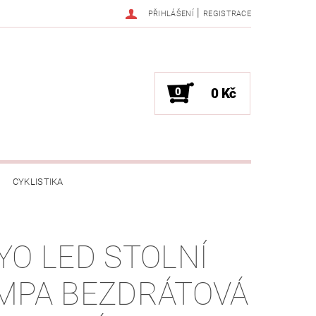
|
PŘIHLÁŠENÍ
REGISTRACE
0
0 Kč
CYKLISTIKA
NESS / MASÁŽE
HRY / ZÁBAVA
YO LED STOLNÍ
CHNIKA / PÁRTY / VYSTOUPENÍ
MPA BEZDRÁTOVÁ
TLENÍ
POČÍTAČE / NOTEBOOKY