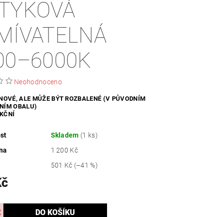
TYKOVÁ
ZDRAVÍ / HYGIENA
MÍVATELNÁ
00–6000K
Neohodnoceno
 NOVÉ, ALE MŮŽE BÝT ROZBALENÉ (V PŮVODNÍM
NÍM OBALU)
KČNÍ
st
Skladem
(1 ks)
na
1 200 Kč
501 Kč
(–41 %)
Kč