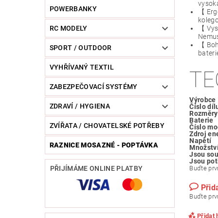
vysoká
POWERBANKY
【 Ergo
kolego
【 Vyso
RC MODELY
Nemusí
【 Boha
SPORT / OUTDOOR
bateri
VYHŘÍVANÝ TEXTIL
TE
ZABEZPEČOVACÍ SYSTÉMY
Výrobce
ZDRAVÍ / HYGIENA
Číslo díl
Rozměry 
Baterie
ZVÍŘATA / CHOVATELSKÉ POTŘEBY
Číslo mo
Zdroj en
Napětí
RAZNICE MOSAZNÉ - POPTÁVKA
Množství
Jsou sou
Jsou pot
Buďte prvn
PŘIJÍMÁME ONLINE PLATBY
Přid
Buďte prvn
Přidat