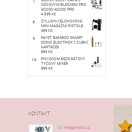
OČKOVÝM BLESKEM PRO
AD200/AD200 PRO
4 599 Kč
ZYLLION CELOKOVOVÁ
MINI MASÁŽNÍ PISTOLE
499 Kč
FAYET BAMBOO SMART
SONIC ELEKTRICKÝ ZUBNÍ
KARTÁČEK
899 Kč
POYOCOM BEZDRÁTOVÝ
TYČOVÝ MIXÉR
999 Kč
KONTAKT
info
@
jmdcz.cz