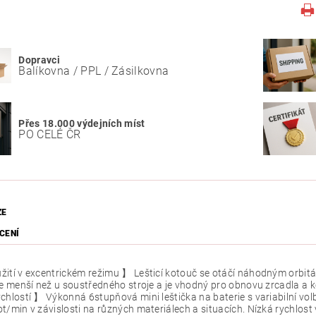
Dopravci
Balíkovna / PPL / Zásilkovna
Přes 18.000 výdejních míst
PO CELÉ ČR
ZE
CENÍ
ití v excentrickém režimu 】 Lešticí kotouč se otáčí náhodným orbitáln
je menší než u soustředného stroje a je vhodný pro obnovu zrcadla a 
chlostí 】 Výkonná 6stupňová mini leštička na baterie s variabilní vo
t/min v závislosti na různých materiálech a situacích. Nízká rychlost vo