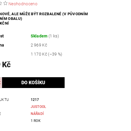
Neohodnoceno
ZDRAVÍ / HYGIENA
 NOVÉ, ALE MŮŽE BÝT ROZBALENÉ (V PŮVODNÍM
NÍM OBALU)
KČNÍ
st
Skladem
(1 ks)
na
2 969 Kč
1 170 Kč
(–39 %)
 Kč
UKTU
1217
JUSTOOL
E
NÁŘADÍ
1 ROK