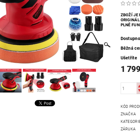
UTDOOR
VYHŘÍVANÝ TEXTIL
ZABEZPEČOVACÍ SYSTÉMY
ZBOŽÍ JE
ORIGINÁL
MOSAZNÉ - POPTÁVKA
OBCHODNÍ PODMÍNKY
KONTAKTY
PLNĚ FUN
Dostupno
Běžná ce
Ušetříte
1 799
KÓD PROD
ZNAČKA
KATEGORI
ZÁRUKA