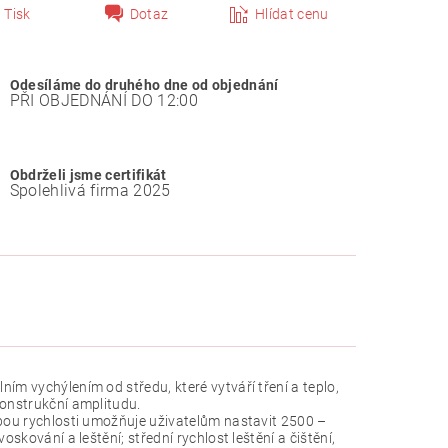
Tisk
Dotaz
Hlídat cenu
Odesíláme do druhého dne od objednání
PŘI OBJEDNÁNÍ DO 12:00
Obdrželi jsme certifikát
Spolehlivá firma 2025
ím vychýlením od středu, které vytváří tření a teplo,
konstrukční amplitudu.
lbou rychlosti umožňuje uživatelům nastavit 2500 –
skování a leštění; střední rychlost leštění a čištění,