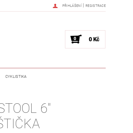
|
PŘIHLÁŠENÍ
REGISTRACE
0
0 Kč
CYKLISTIKA
NESS / MASÁŽE
HRY / ZÁBAVA
STOOL 6"
CHNIKA / PÁRTY / VYSTOUPENÍ
ŠTIČKA
TLENÍ
POČÍTAČE / NOTEBOOKY