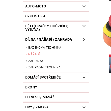
POWERBANKY
RC MODELY
SPORT / O
AUTO-MOTO
CYKLISTIKA
ZVÍŘATA / CHOVATELSKÉ POTŘEBY
RAZNICE 
DĚTI (HRAČKY, CHŮVIČKY,
VÝBAVA)
DÍLNA / NÁŘADÍ / ZAHRADA
BAZÉNOVÁ TECHNIKA
NÁŘADÍ
ZAHRADA
ZAHRADNÍ TECHNIKA
DOMÁCÍ SPOTŘEBIČE
DRONY
FITNESS / MASÁŽE
HRY / ZÁBAVA