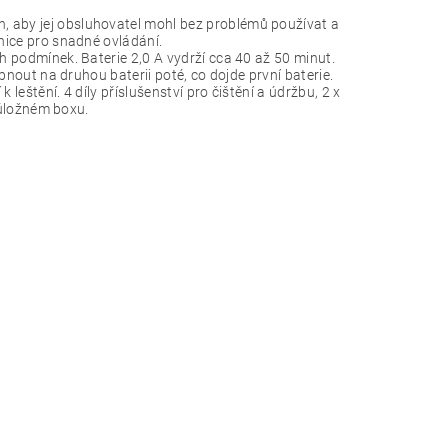
, aby jej obsluhovatel mohl bez problémů používat a
enice pro snadné ovládání.
ch podmínek. Baterie 2,0 A vydrží cca 40 až 50 minut.
epnout na druhou baterii poté, co dojde první baterie.
leštění. 4 díly příslušenství pro čištění a údržbu, 2 x
v úložném boxu.