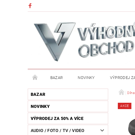
BAZAR
NOVINKY
VÝPRODEJ ZA
DĚTI (HRAČKY, CHŮVIČKY, VÝBAVA)
DÍLNA / N
Díln
BAZAR
NOVINKY
AKCE
HUDEBNÍ NÁSTROJE
CHYTRÉ HODINKY / MOBI
VÝPRODEJ ZA 50% A VÍCE
KOSMETIKA / ŠPERKY
KOŽENÝ SVĚT (OPASKY, 
AUDIO / FOTO / TV / VIDEO