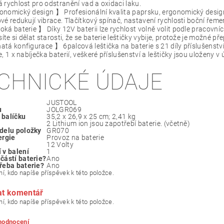
 rychlost pro odstranění vad a oxidaci laku.
nomický design 】 Profesionální kvalita paprsku, ergonomický design
vé redukují vibrace. Tlačítkový spínač, nastavení rychlosti boční řem
ká baterie 】 Díky 12V baterii lze rychlost volně volit podle pracovní
te si dělat starosti, že se baterie leštičky vybije, protože je možné př
tá konfigurace 】 6palcová leštička na baterie s 21 díly příslušenství k 
e, 1 x nabíječka baterií, veškeré příslušenství a leštičky jsou uloženy 
CHNICKÉ ÚDAJE
‎JUSTOOL
u
‎JOLGR069
balíčku
‎35,2 x 26,9 x 25 cm; 2,41 kg
‎2 Lithium ion jsou zapotřebí baterie. (včetně)
delu položky
‎GR070
ergie
‎Provoz na baterie
‎12 Volty
 v balení
‎1
částí baterie?
‎Ano
řeba baterie?
‎Ano
í, kdo napíše příspěvek k této položce.
at komentář
í, kdo napíše příspěvek k této položce.
 hodnocení