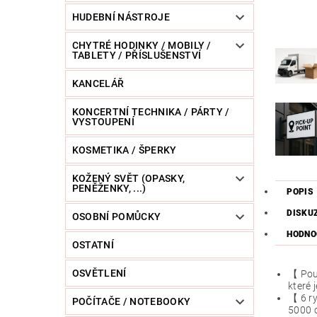
HUDEBNÍ NÁSTROJE
CHYTRÉ HODINKY / MOBILY /
TABLETY / PŘÍSLUŠENSTVÍ
KANCELÁŘ
KONCERTNÍ TECHNIKA / PÁRTY /
VYSTOUPENÍ
KOSMETIKA / ŠPERKY
KOŽENÝ SVĚT (OPASKY,
PENĚŽENKY, ...)
POPIS
DISKU
OSOBNÍ POMŮCKY
HODNO
OSTATNÍ
OSVĚTLENÍ
【 Použ
které 
【 6 ry
POČÍTAČE / NOTEBOOKY
5000 o