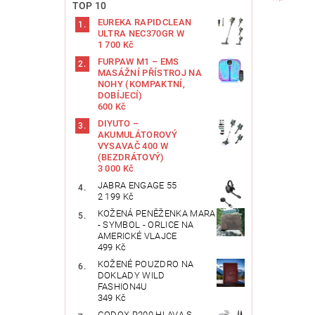
TOP 10
EUREKA RAPIDCLEAN
ULTRA NEC370GR W
1 700 Kč
FURPAW M1 – EMS
MASÁŽNÍ PŘÍSTROJ NA
NOHY (KOMPAKTNÍ,
DOBÍJECÍ)
600 Kč
DIYUTO –
AKUMULÁTOROVÝ
VYSAVAČ 400 W
(BEZDRÁTOVÝ)
3 000 Kč
Vlože
JABRA ENGAGE 55
2 199 Kč
KOŽENÁ PENĚŽENKA MARA
- SYMBOL - ORLICE NA
AMERICKÉ VLAJCE
499 Kč
KOŽENÉ POUZDRO NA
DOKLADY WILD
FASHION4U
349 Kč
GODOX R200 HLAVA S