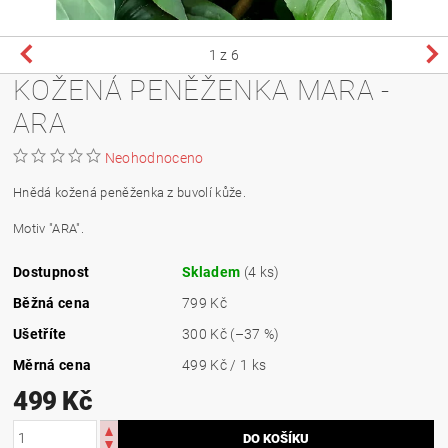
1
z 6
KOŽENÁ PENĚŽENKA MARA -
ARA
Neohodnoceno
Hnědá kožená peněženka z buvolí kůže.
Motiv "ARA".
Dostupnost
Skladem
(4 ks)
Běžná cena
799 Kč
Ušetříte
300 Kč
(–37 %)
Měrná cena
499 Kč / 1 ks
499 Kč