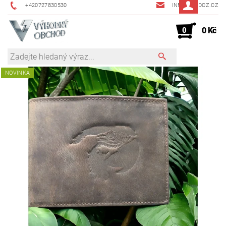
+420727830530
INFO@JMDCZ.CZ
0
0 Kč
NOVINKA