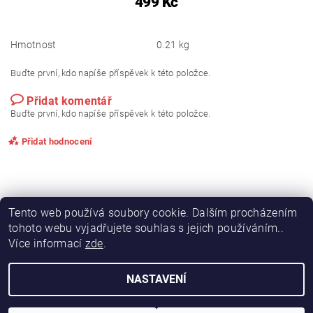
499 Kč
Hmotnost
0.21 kg
Buďte první, kdo napíše příspěvek k této položce.
Přidat komentář
Buďte první, kdo napíše příspěvek k této položce.
Přidat hodnocení
Tento web používá soubory cookie. Dalším procházením
tohoto webu vyjadřujete souhlas s jejich používáním..
Více informací
zde
.
NASTAVENÍ
2026 © VÝHODNÝ OBCHOD, všechna práva vyhrazena