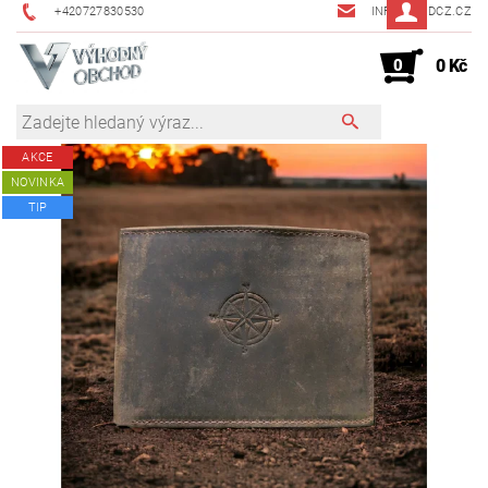
+420727830530
INFO@JMDCZ.CZ
0
0 Kč
AKCE
NOVINKA
TIP