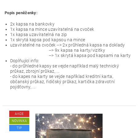
Popis peněženky:
2x kapsa na bankovky
1x kapsa na mince uzavíratelná na cvoček
1x kapsa uzavíratelná na zip
1x skrytá kapsa pod kapsou na mince
uzavíratelné na cvoček --> 2x průhledná kapsa na doklady
--> 9x kapsa na karty/vizitky
--> 1x skrytá kapsa pod kapsami na karty
Doplňující info:
- do průhledné kapsy se vejde například malý technický
průkaz, zbrojní průkaz, ...
- do kapes na karty se vejde například kreditní karta,
občanský průkaz, řidičský průkaz, kartička zdravotní
pojišťovny, ...
AKCE
NOVINKA
TIP