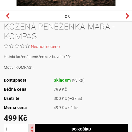
1
z 6
KOŽENÁ PENĚŽENKA MARA -
KOMPAS
Neohodnoceno
Hnědá kožená peněženka z buvolí kůže.
Motiv "KOMPAS".
Dostupnost
Skladem
(>5 ks)
Běžná cena
799 Kč
Ušetříte
300 Kč
(–37 %)
Měrná cena
499 Kč / 1 ks
499 Kč