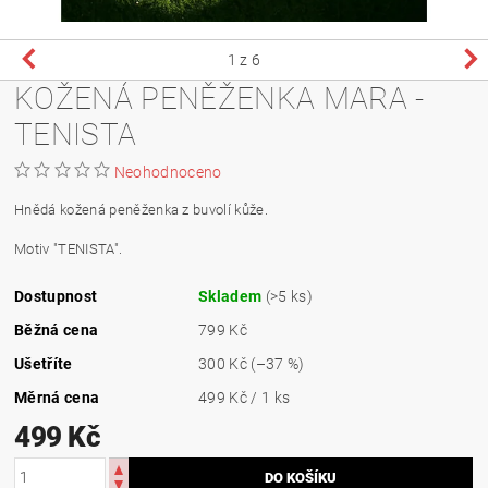
1
z 6
KOŽENÁ PENĚŽENKA MARA -
TENISTA
Neohodnoceno
Hnědá kožená peněženka z buvolí kůže.
Motiv "TENISTA".
Dostupnost
Skladem
(>5 ks)
Běžná cena
799 Kč
Ušetříte
300 Kč
(–37 %)
Měrná cena
499 Kč / 1 ks
499 Kč