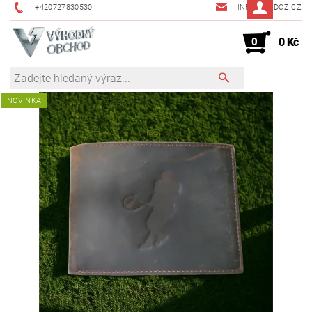
+420727830530
INFO@JMDCZ.CZ
0
0 Kč
NOVINKA