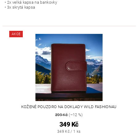
• 2x velká kapsa na bankovky
• 3x skrytá kapsa
AKCE
KOŽENÉ POUZDRO NA DOKLADY WILD FASHION4U
399 Kč
(–12 %)
349 Kč
349 Kč / 1 ks