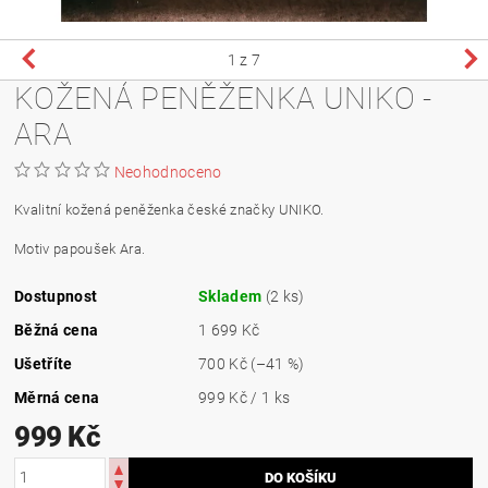
1
z 7
KOŽENÁ PENĚŽENKA UNIKO -
ARA
Neohodnoceno
Kvalitní kožená peněženka české značky UNIKO.
Motiv papoušek Ara.
Dostupnost
Skladem
(2 ks)
Běžná cena
1 699 Kč
Ušetříte
700 Kč
(–41 %)
Měrná cena
999 Kč / 1 ks
999 Kč