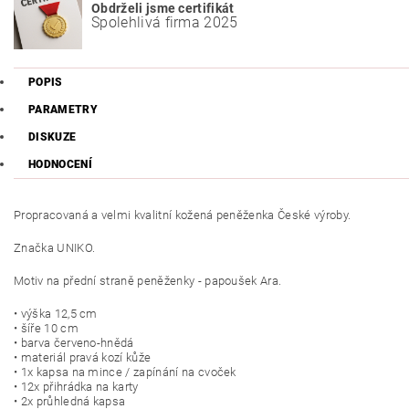
Obdrželi jsme certifikát
Spolehlivá firma 2025
POPIS
PARAMETRY
DISKUZE
HODNOCENÍ
Propracovaná a velmi kvalitní kožená peněženka České výroby.
Značka UNIKO.
Motiv na přední straně peněženky - papoušek Ara.
• výška 12,5 cm
• šíře 10 cm
• barva červeno-hnědá
• materiál pravá kozí kůže
• 1x kapsa na mince / zapínání na cvoček
• 12x přihrádka na karty
• 2x průhledná kapsa