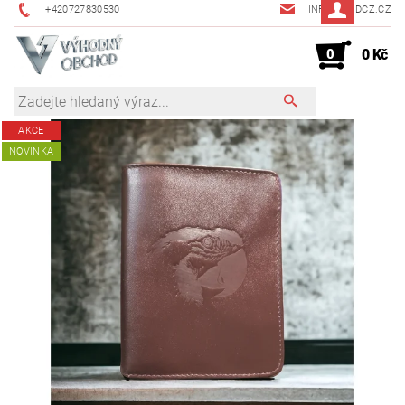
+420727830530
INFO@JMDCZ.CZ
0
0 Kč
AKCE
NOVINKA