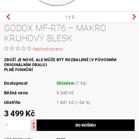
1
z 9
GODOX MF-R76 – MAKRO
KRUHOVÝ BLESK
Neohodnoceno
ZBOŽÍ JE NOVÉ, ALE MŮŽE BÝT ROZBALENÉ (V PŮVODNÍM
ORIGINÁLNÍM OBALU)
PLNĚ FUNKČNÍ
Dostupnost
Skladem
(1 ks)
Běžná cena
5 340 Kč
Ušetříte
1 841 Kč
(–34 %)
3 499 Kč