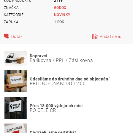
KÓD PRODUKTU
2199
ZNAČKA
GODOX
KATEGORIE
NOVINKY
ZÁRUKA
1 ROK
Dotaz
Hlídat cenu
Dopravci
Balíkovna / PPL / Zásilkovna
Odesíláme do druhého dne od objednání
PŘI OBJEDNÁNÍ DO 12:00
Přes 18.000 výdejních míst
PO CELÉ ČR
Obdrželi jsme certifikát