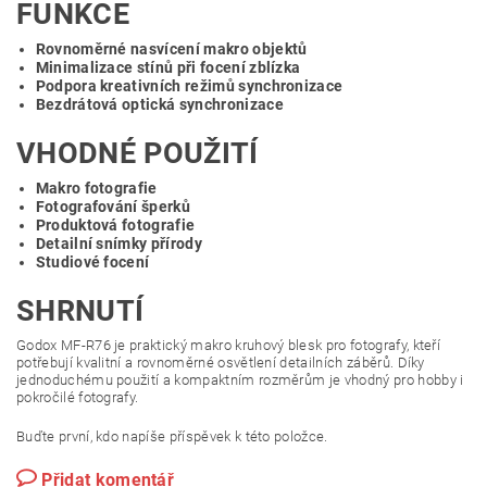
FUNKCE
Rovnoměrné nasvícení makro objektů
Minimalizace stínů při focení zblízka
Podpora kreativních režimů synchronizace
Bezdrátová optická synchronizace
VHODNÉ POUŽITÍ
Makro fotografie
Fotografování šperků
Produktová fotografie
Detailní snímky přírody
Studiové focení
SHRNUTÍ
Godox MF-R76 je praktický makro kruhový blesk pro fotografy, kteří
potřebují kvalitní a rovnoměrné osvětlení detailních záběrů. Díky
jednoduchému použití a kompaktním rozměrům je vhodný pro hobby i
pokročilé fotografy.
Buďte první, kdo napíše příspěvek k této položce.
Přidat komentář