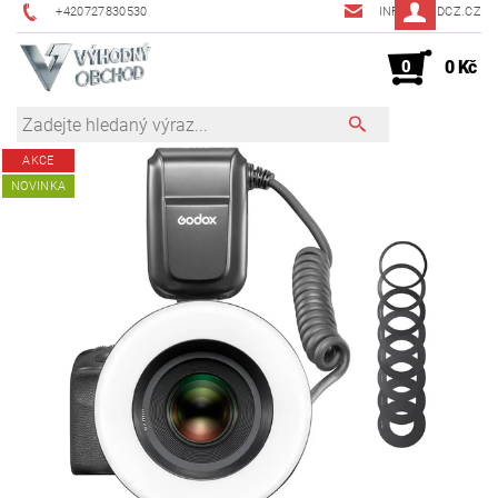
+420727830530
INFO@JMDCZ.CZ
0
0 Kč
AKCE
NOVINKA