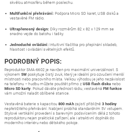
skvělou atmosféru během poslechu.
Multifunkční přehrávání:
Podpora Micro SD karet, USB disků a
vestavěné FM rádio.
Ultrapřenosný design:
Díky rozměrům 82 x 82 x 129 mm se
snadno vejde do batohu i tašky.
Jednoduché ovládání:
Intuitivní tlačítka pro přepínání skladeb,
hlasitost i ovládání světelných efektů.
PODROBNÝ POPIS:
Reproduktor SMA-6602 je navržen pro maximální univerzálnost. S
výkonem
5W
poskytuje čistý zvuk, který je ideální pro ozvučení menší
místnosti nebo pracovního místa. Velkou výhodou je jeho nezávislost
na telefonu – hudbu můžete pouštět přímo z
USB flash disku
nebo
Micro SD karty
. Pokud dáváte přednost rádiu, vestavěná
FM funkce
vám umožní naladit oblíbené stanice.
Vestavěná baterie s kapacitou
800 mAh
zajistí přibližně
3 hodiny
nepřetržitého přehrávání. Nabíjení probíhá standardním 5V vstupem.
Stylové vertikální provedení s barevným podsvícením dělá z tohoto
reproduktoru nejen praktické zařízení, ale i atraktivní doplněk do
moderního interiéru nebo dětského pokoje.