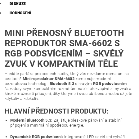
DISKUZE
HODNOCENÍ
MINI PŘENOSNÝ BLUETOOTH
REPRODUKTOR SMA-6602 S
RGB PODSVÍCENÍM – SKVĚLÝ
ZVUK V KOMPAKTNÍM TĚLE
Hledáte parťáka pro poslech hudby, který vás nezklame doma ani na
cestách?
Mini reproduktor SMA-6602
kombinuje moderní
bezdrátovou technologii
Bluetooth 5.3
s hravým
RGB podsvícením
.
Navzdory svým kompaktním rozměrům nabízí překvapivě silný zvuk a
široké možnosti připojení, díky kterým si svou oblíbenou hudbu užijete
kdykoliv a kdekoliv.
HLAVNÍ PŘEDNOSTI PRODUKTU:
Moderní Bluetooth 5.3:
Zajišťuje bleskové párování a stabilní
připojení s minimální spotřebou energie.
Dynamické RGB podsvícení:
Integrované LED osvětlení vytváří