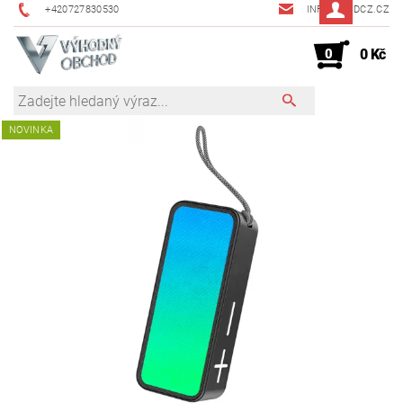
+420727830530
INFO@JMDCZ.CZ
0
0 Kč
NOVINKA