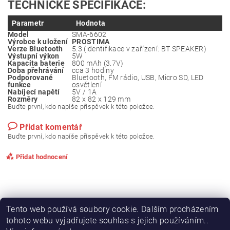
TECHNICKÉ SPECIFIKACE:
Parametr
Hodnota
Model
SMA-6602
Výrobce k uložení
PROSTIMA
Verze Bluetooth
5.3 (identifikace v zařízení: BT SPEAKER)
Výstupní výkon
5W
Kapacita baterie
800 mAh (3.7V)
Doba přehrávání
cca 3 hodiny
Podporované
Bluetooth, FM rádio, USB, Micro SD, LED
funkce
osvětlení
Nabíjecí napětí
5V / 1A
Rozměry
82 x 82 x 129 mm
Buďte první, kdo napíše příspěvek k této položce.
Přidat komentář
Buďte první, kdo napíše příspěvek k této položce.
Přidat hodnocení
Tento web používá soubory cookie. Dalším procházením
tohoto webu vyjadřujete souhlas s jejich používáním..