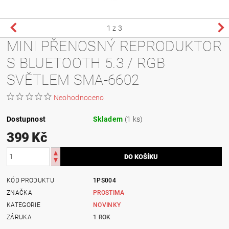
1
z 3
MINI PŘENOSNÝ REPRODUKTOR
S BLUETOOTH 5.3 / RGB
SVĚTLEM SMA-6602
Neohodnoceno
Dostupnost
Skladem
(1 ks)
399 Kč
KÓD PRODUKTU
1PS004
ZNAČKA
PROSTIMA
KATEGORIE
NOVINKY
ZÁRUKA
1 ROK