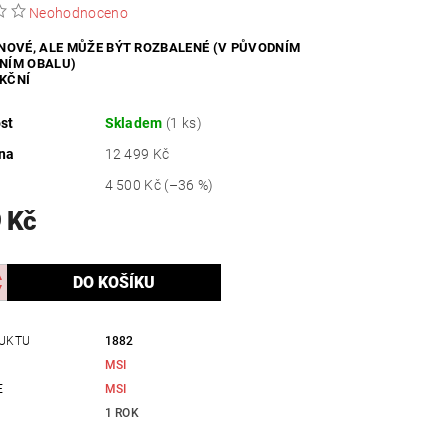
Neohodnoceno
ZDRAVÍ / HYGIENA
 NOVÉ, ALE MŮŽE BÝT ROZBALENÉ (V PŮVODNÍM
NÍM OBALU)
KČNÍ
st
Skladem
(1 ks)
na
12 499 Kč
4 500 Kč
(–36 %)
 Kč
UKTU
1882
MSI
E
MSI
1 ROK