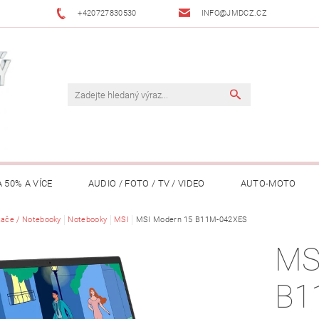
+420727830530
INFO@JMDCZ.CZ
 50% A VÍCE
AUDIO / FOTO / TV / VIDEO
AUTO-MOTO
ÁŘADÍ / ZAHRADA
tače / Notebooky
Notebooky
DOMÁCÍ SPOTŘEBIČE
MSI
MSI Modern 15 B11M-042XES
DRONY
FIT
MS
LY / TABLETY / PŘÍSLUŠENSTVÍ
KANCELÁŘ
KONCERTNÍ TE
B1
PENĚŽENKY, ...)
OSOBNÍ POMŮCKY
OSTATNÍ
OSVĚ