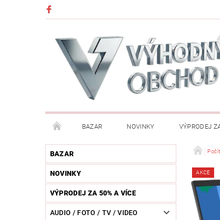
BAZAR
NOVINKY
VÝPRODEJ ZA
DĚTI (HRAČKY, CHŮVIČKY, VÝBAVA)
DÍLNA / N
Počí
BAZAR
NOVINKY
AKCE
HUDEBNÍ NÁSTROJE
CHYTRÉ HODINKY / MOBI
VÝPRODEJ ZA 50% A VÍCE
KOSMETIKA / ŠPERKY
KOŽENÝ SVĚT (OPASKY, 
AUDIO / FOTO / TV / VIDEO