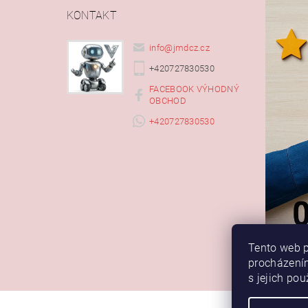
KONTAKT
info
@
jmdcz.cz
+420727830530
FACEBOOK VÝHODNÝ
OBCHOD
+420727830530
Tento web p
procházením
s jejich po