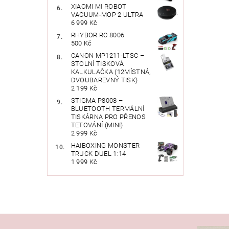
XIAOMI MI ROBOT
VACUUM-MOP 2 ULTRA
6 999 Kč
RHYBOR RC 8006
500 Kč
CANON MP1211-LTSC –
Vlože
STOLNÍ TISKOVÁ
KALKULAČKA (12MÍSTNÁ,
DVOUBAREVNÝ TISK)
2 199 Kč
STIGMA P8008 –
BLUETOOTH TERMÁLNÍ
TISKÁRNA PRO PŘENOS
TETOVÁNÍ (MINI)
2 999 Kč
HAIBOXING MONSTER
TRUCK DUEL 1:14
1 999 Kč