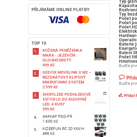
Typ graf
Kapacit
PŘIJÍMÁME ONLINE PLATBY
Rozhraní
Typ bezd
Počet po
Počet po
Počet HD
Elektric
Hardwar
Operačn
TOP 10
Baterie 
Energeti
KOŽENÁ PENĚŽENKA
Balení li
MARA - JEZEVČÍK
Počet li
DLOUHOSRSTÝ
Hmotnos
499 Kč
Buďte prvn
GODOX MOVELINK II M2 –
BEZDRÁTOVÝ KLIPOVÝ
Přid
MIKROFONNÍ SYSTÉM
Buďte prvn
2 999 Kč
SHIRYLZEE PODHLEDOVÉ
Přidat
SVÍTIDLO DO KUCHYNĚ
LED, 4 KUSY
599 Kč
AIMKAP ‎PSD-FR
1 600 Kč
KIZEEFUN RC 20 KM/H
499 Kč