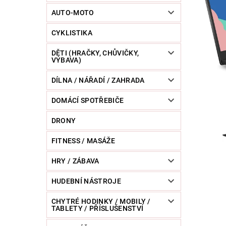
POWERBANKY
RC MODELY
SPORT / O
AUTO-MOTO
CYKLISTIKA
ZVÍŘATA / CHOVATELSKÉ POTŘEBY
RAZNICE 
DĚTI (HRAČKY, CHŮVIČKY,
VÝBAVA)
DÍLNA / NÁŘADÍ / ZAHRADA
DOMÁCÍ SPOTŘEBIČE
DRONY
FITNESS / MASÁŽE
HRY / ZÁBAVA
HUDEBNÍ NÁSTROJE
CHYTRÉ HODINKY / MOBILY /
TABLETY / PŘÍSLUŠENSTVÍ