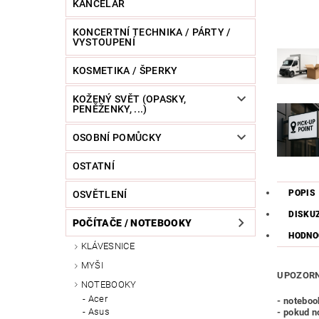
KANCELÁŘ
KONCERTNÍ TECHNIKA / PÁRTY /
VYSTOUPENÍ
KOSMETIKA / ŠPERKY
KOŽENÝ SVĚT (OPASKY,
PENĚŽENKY, ...)
OSOBNÍ POMŮCKY
OSTATNÍ
POPIS
OSVĚTLENÍ
DISKU
POČÍTAČE / NOTEBOOKY
HODNO
KLÁVESNICE
MYŠI
UPOZORN
NOTEBOOKY
Acer
- noteboo
Asus
- pokud n