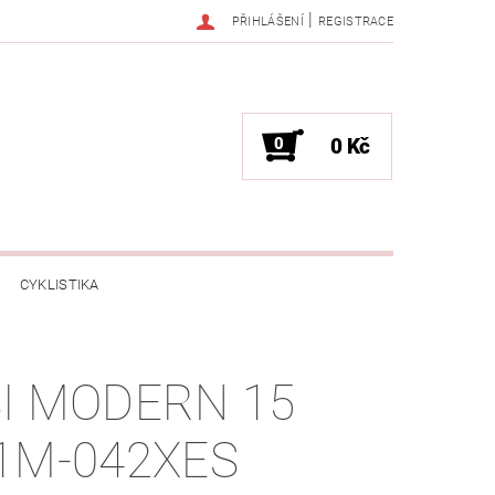
|
PŘIHLÁŠENÍ
REGISTRACE
0
0 Kč
CYKLISTIKA
NESS / MASÁŽE
HRY / ZÁBAVA
I MODERN 15
CHNIKA / PÁRTY / VYSTOUPENÍ
1M-042XES
TLENÍ
POČÍTAČE / NOTEBOOKY