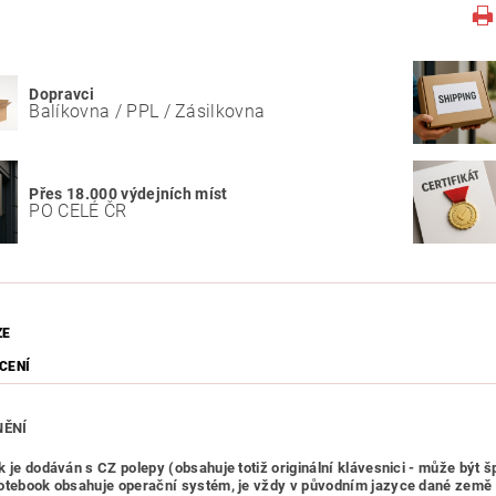
Dopravci
Balíkovna / PPL / Zásilkovna
Přes 18.000 výdejních míst
PO CELÉ ČR
ZE
CENÍ
ĚNÍ
k je dodáván s CZ polepy (obsahuje totiž originální klávesnici - může být 
otebook obsahuje operační systém, je vždy v původním jazyce dané země 