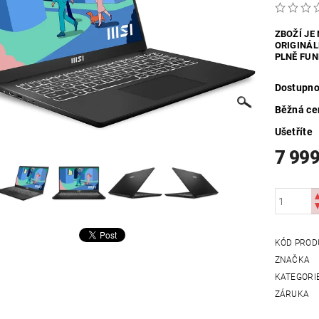
UTDOOR
VYHŘÍVANÝ TEXTIL
ZABEZPEČOVACÍ SYSTÉMY
ZBOŽÍ JE
ORIGINÁL
MOSAZNÉ - POPTÁVKA
OBCHODNÍ PODMÍNKY
KONTAKTY
PLNĚ FUN
Dostupno
Běžná ce
Ušetříte
7 999
KÓD PROD
ZNAČKA
KATEGORI
ZÁRUKA