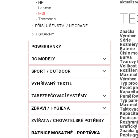
aktualizo
HP
Lenovo
TE
MSI
Thomson
PŘÍSLUŠENSTVÍ / UPGRADE
Značka
TISKÁRNY
Výrobce
Série
Rozměry
POWERBANKY
Baterie
Číslo mo
Barva
RC MODELY
Tvarový 
Velikost
Rozlišen
SPORT / OUTDOOR
Maximáln
Výrobce 
Typ proc
VYHŘÍVANÝ TEXTIL
Počet pr
Kapacit
ZABEZPEČOVACÍ SYSTÉMY
Paměťov
Typ pamě
Maximál
ZDRAVÍ / HYGIENA
Taktovac
Kapacita
Popis pe
ZVÍŘATA / CHOVATELSKÉ POTŘEBY
Rozhraní
Grafický
Značka g
RAZNICE MOSAZNÉ - POPTÁVKA
Popis gr