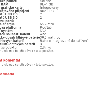
ické paměti
Sdílené
a RAM
8E+1 GB
 grafické karty
Integrovaný
rátového připojení
802.11ax
rtů USB 2.0
2
rtů USB 3.0
2
MI portů
1
ká energie
65 wattů
ová platforma
Počítač
í systém
DVA
jsou součástí balení
Ano
cký obsah lithiové baterie
39,3 watthodin
thiových baterií
Baterie integrované do zařízení
thium-iontových baterií
3
t produktu
2,87 kg
í, kdo napíše příspěvek k této položce.
at komentář
í, kdo napíše příspěvek k této položce.
 hodnocení