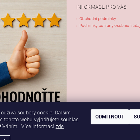
INFORMACE PRO VÁS
Obchodní podmínky
Podmínky ochrany osobních úda
oužívá soubory cookie. Dalším
ODMÍTNOUT
S
 tohoto webu vyjadřujete souhlas
užíváním.. Více informací
zde
.