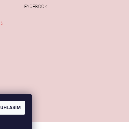
FACEBOOK
jů
OUHLASÍM