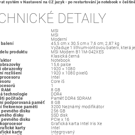
vat systém v Nastavení na CZ jazyk - po restartování je notebook v češtin
CHNICKÉ DETAILY
MSI
MSI
Moderní
 balení
‎45,5 cm x 30,5 cm x 7,6 cm; 2,87 kg
Vyžaduje 1 lithium-iontovou baterii, která j
delu produktu
MSI Modern B11M-042XES
Klasická černá
faktor
Notebook
 obrazovky
15,6 palce
í obrazovky
1920 × 1080
í rozlišení
1920 x 1080 pixelů
procesoru
Intel
esoru
Core i5
ocesorů
1
a RAM
8 GB
á technologie
DDR4
ti počítače
Paměť DDR4 SDRAM
ní podporovaná paměť
8 GB
í frekvence paměti
3200 Neznámý modifikátor
 pevného disku
256 GB
vného disku
SSD disk
 pevného disku
PCIe x 16
 koprocesor
Grafická karta Intel Iris Xe
rafické karty
Intel
afické karty
Integrovaný