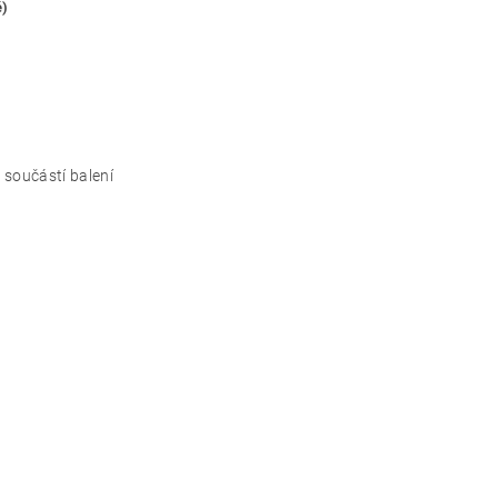
ě)
e součástí balení