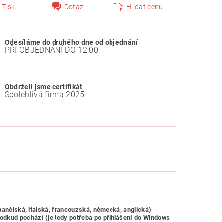
Tisk
Dotaz
Hlídat cenu
Odesíláme do druhého dne od objednání
PŘI OBJEDNÁNÍ DO 12:00
Obdrželi jsme certifikát
Spolehlivá firma 2025
španělská, italská, francouzská, německá, anglická)
odkud pochází (je tedy potřeba po přihlášení do Windows