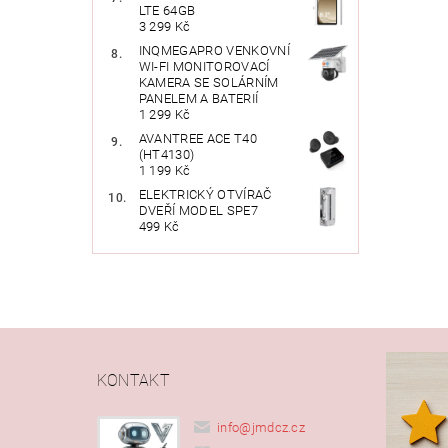
LTE 64GB
Vlože
3 299 Kč
INQMEGAPRO VENKOVNÍ
WI-FI MONITOROVACÍ
KAMERA SE SOLÁRNÍM
PANELEM A BATERIÍ
1 299 Kč
AVANTREE ACE T40
(HT4130)
1 199 Kč
ELEKTRICKÝ OTVÍRAČ
DVEŘÍ MODEL SPE7
499 Kč
KONTAKT
info
@
jmdcz.cz