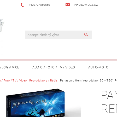
+420727830530
INFO@JMDCZ.CZ
 50% A VÍCE
AUDIO / FOTO / TV / VIDEO
AUTO-MOTO
ÁŘADÍ / ZAHRADA
 / Foto / TV / Video
Reproduktory / Rádia
DOMÁCÍ SPOTŘEBIČE
Panasonic Herní reproduktor SC-HTB01 
DRONY
FIT
PA
LY / TABLETY / PŘÍSLUŠENSTVÍ
KANCELÁŘ
KONCERTNÍ TE
RE
PENĚŽENKY, ...)
OSOBNÍ POMŮCKY
OSTATNÍ
OSVĚ