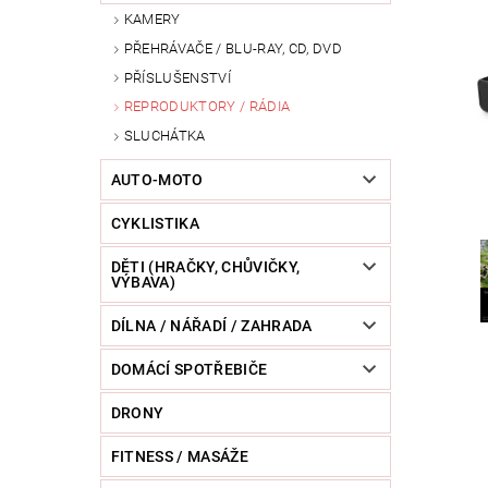
KAMERY
POWERBANKY
RC MODELY
SPORT / O
PŘEHRÁVAČE / BLU-RAY, CD, DVD
ZVÍŘATA / CHOVATELSKÉ POTŘEBY
RAZNICE 
PŘÍSLUŠENSTVÍ
REPRODUKTORY / RÁDIA
SLUCHÁTKA
AUTO-MOTO
CYKLISTIKA
DĚTI (HRAČKY, CHŮVIČKY,
VÝBAVA)
DÍLNA / NÁŘADÍ / ZAHRADA
DOMÁCÍ SPOTŘEBIČE
DRONY
FITNESS / MASÁŽE