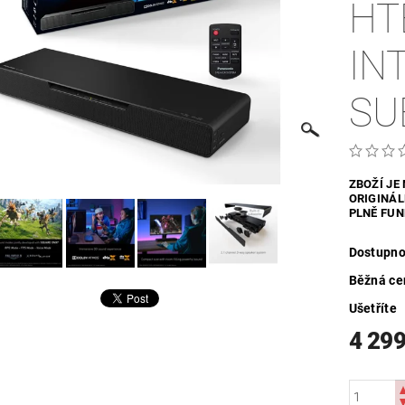
HT
UTDOOR
VYHŘÍVANÝ TEXTIL
ZABEZPEČOVACÍ SYSTÉMY
IN
MOSAZNÉ - POPTÁVKA
OBCHODNÍ PODMÍNKY
KONTAKTY
SU
ZBOŽÍ JE
ORIGINÁL
PLNĚ FUN
Dostupno
Běžná ce
Ušetříte
4 299