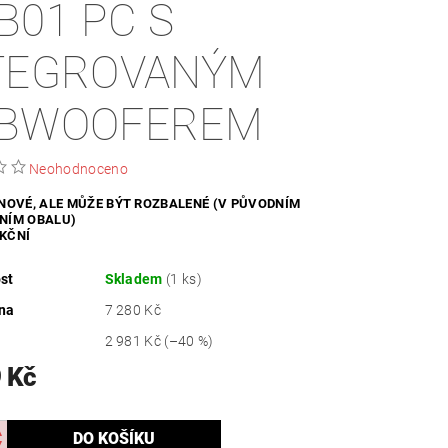
B01 PC S
ZDRAVÍ / HYGIENA
TEGROVANÝM
BWOOFEREM
Neohodnoceno
 NOVÉ, ALE MŮŽE BÝT ROZBALENÉ (V PŮVODNÍM
NÍM OBALU)
KČNÍ
st
Skladem
(1 ks)
na
7 280 Kč
2 981 Kč
(–40 %)
 Kč