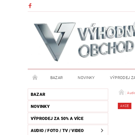
BAZAR
NOVINKY
VÝPRODEJ ZA
DĚTI (HRAČKY, CHŮVIČKY, VÝBAVA)
DÍLNA / N
Audio
BAZAR
NOVINKY
AKCE
HUDEBNÍ NÁSTROJE
CHYTRÉ HODINKY / MOBI
VÝPRODEJ ZA 50% A VÍCE
KOSMETIKA / ŠPERKY
KOŽENÝ SVĚT (OPASKY, 
AUDIO / FOTO / TV / VIDEO