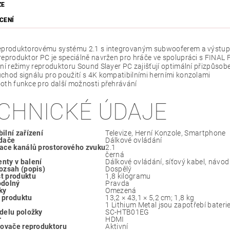
ZE
CENÍ
reproduktorovému systému 2.1 s integrovaným subwooferem a výstu
 reproduktor PC je speciálně navržen pro hráče ve spolupráci s FIN
rní režimy reproduktoru Sound Slayer PC zajišťují optimální přizpůsob
chod signálu pro použití s 4K kompatibilními herními konzolami
oth funkce pro další možnosti přehrávání
CHNICKÉ ÚDAJE
ilní zařízení
‎Televize, Herní Konzole, Smartphone
dače
‎Dálkové ovládání
ace kanálů prostorového zvuku
‎2.1
‎černá
nty v balení
‎Dálkové ovládání, síťový kabel, návod
ozsah (popis)
‎Dospělý
t produktu
1,8 kilogramu
odolný
Pravda
ky
‎Omezená
 produktu
13,2 × 43,1 × 5,2 cm; 1,8 kg
‎1 Lithium Metal jsou zapotřebí baterie
delu položky
‎SC-HTB01EG
r
HDMI
lovače reproduktoru
‎Aktivní