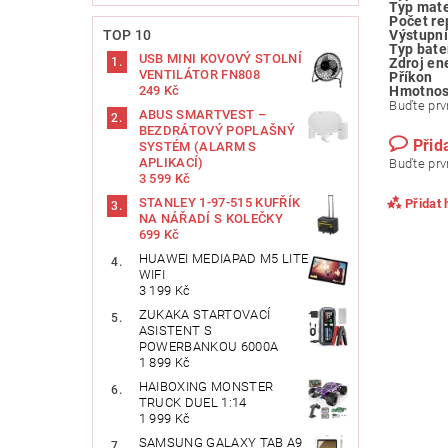
Typ mate
Počet re
TOP 10
Výstupní
Typ bate
USB MINI KOVOVÝ STOLNÍ
Zdroj en
VENTILÁTOR FN808
Příkon
249 Kč
Hmotnos
Buďte prvn
ABUS SMARTVEST –
BEZDRÁTOVÝ POPLAŠNÝ
Přid
SYSTÉM (ALARM S
APLIKACÍ)
Buďte prvn
3 599 Kč
STANLEY 1-97-515 KUFŘÍK
Přidat
NA NÁŘADÍ S KOLEČKY
699 Kč
HUAWEI MEDIAPAD M5 LITE
WIFI
3 199 Kč
ZUKAKA STARTOVACÍ
ASISTENT S
POWERBANKOU 6000A
1 899 Kč
HAIBOXING MONSTER
TRUCK DUEL 1:14
1 999 Kč
SAMSUNG GALAXY TAB A9