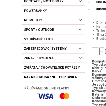
POČÍTAČE / NOTEBOOKY
DISKU
HODNO
POWERBANKY
RC MODELY
Díky 
Herní
SPORT / OUTDOOR
Tři he
4K prů
Blueto
VYHŘÍVANÝ TEXTIL
TE
ZABEZPEČOVACÍ SYSTÉMY
ZDRAVÍ / HYGIENA
Kompatib
Typ ovla
ZVÍŘATA / CHOVATELSKÉ POTŘEBY
Konfigur
Barva
Kompone
RAZNICE MOSAZNÉ - POPTÁVKA
Věkový r
Hmotnos
Je vodě
Typ záru
PŘIJÍMÁME ONLINE PLATBY
Rozměry
Baterie
Číslo mo
Konekto
Typ zesi