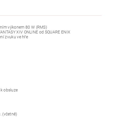
pním výkonem 80 W (RMS)
AL FANTASY XIV ONLINE od SQUARE ENIX
ení zvuku ve hře
 k obsluze
. (včetně)