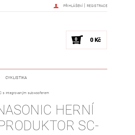
|
PŘIHLÁŠENÍ
REGISTRACE
0
0 Kč
CYKLISTIKA
PC s integrovaným subwooferem
NESS / MASÁŽE
HRY / ZÁBAVA
NASONIC HERNÍ
CHNIKA / PÁRTY / VYSTOUPENÍ
PRODUKTOR SC-
TLENÍ
POČÍTAČE / NOTEBOOKY