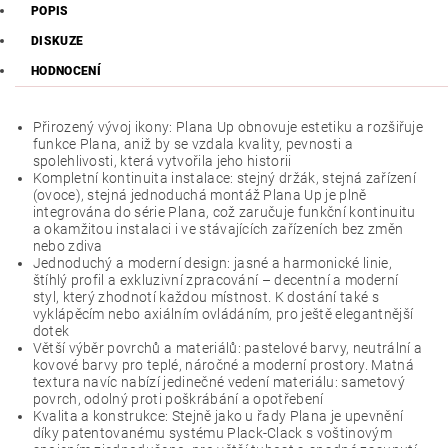
POPIS
DISKUZE
HODNOCENÍ
Přirozený vývoj ikony: Plana Up obnovuje estetiku a rozšiřuje
funkce Plana, aniž by se vzdala kvality, pevnosti a
spolehlivosti, která vytvořila jeho historii
Kompletní kontinuita instalace: stejný držák, stejná zařízení
(ovoce), stejná jednoduchá montáž Plana Up je plně
integrována do série Plana, což zaručuje funkční kontinuitu
a okamžitou instalaci i ve stávajících zařízeních bez změn
nebo zdiva
Jednoduchý a moderní design: jasné a harmonické linie,
štíhlý profil a exkluzivní zpracování – decentní a moderní
styl, který zhodnotí každou místnost. K dostání také s
vyklápěcím nebo axiálním ovládáním, pro ještě elegantnější
dotek
Větší výběr povrchů a materiálů: pastelové barvy, neutrální a
kovové barvy pro teplé, náročné a moderní prostory. Matná
textura navíc nabízí jedinečné vedení materiálu: sametový
povrch, odolný proti poškrábání a opotřebení
Kvalita a konstrukce: Stejně jako u řady Plana je upevnění
díky patentovanému systému Plack-Clack s voštinovým