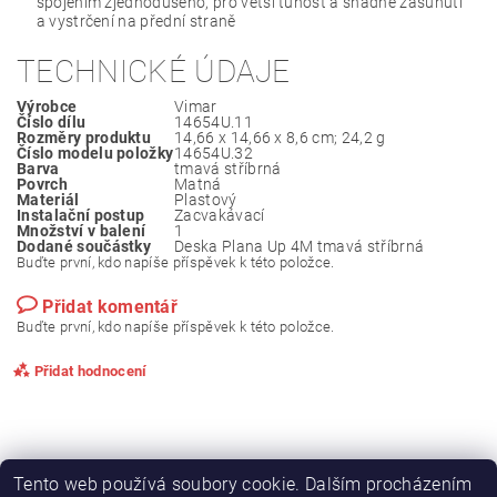
spojením zjednodušeno, pro větší tuhost a snadné zasunutí
a vystrčení na přední straně
TECHNICKÉ ÚDAJE
Výrobce
Vimar
Číslo dílu
‎14654U.11
Rozměry produktu
14,66 x 14,66 x 8,6 cm; 24,2 g
Číslo modelu položky
‎14654U.32
Barva
tmavá stříbrná
Povrch
‎Matná
Materiál
‎Plastový
Instalační postup
‎Zacvakávací
Množství v balení
‎1
Dodané součástky
‎Deska Plana Up 4M tmavá stříbrná
Buďte první, kdo napíše příspěvek k této položce.
Přidat komentář
Buďte první, kdo napíše příspěvek k této položce.
Přidat hodnocení
Tento web používá soubory cookie. Dalším procházením