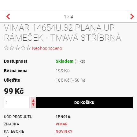
1
z 4
VIMAR 14654U.32 PLANA UP
RÁMEČEK - TMAVÁ STŘÍBRNÁ
Neohodnoceno
Dostupnost
Skladem
(1 ks)
Běžná cena
199 Kč
Ušetříte
100 Kč
(–50 %)
99 Kč
KÓD PRODUKTU
1PN096
ZNAČKA
VIMAR
KATEGORIE
NOVINKY