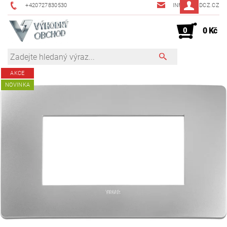
+420727830530
INFO@JMDCZ.CZ
0
0 Kč
AKCE
NOVINKA