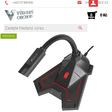
+420727830530
INFO@JMDCZ.CZ
0
0 Kč
NOVINKA