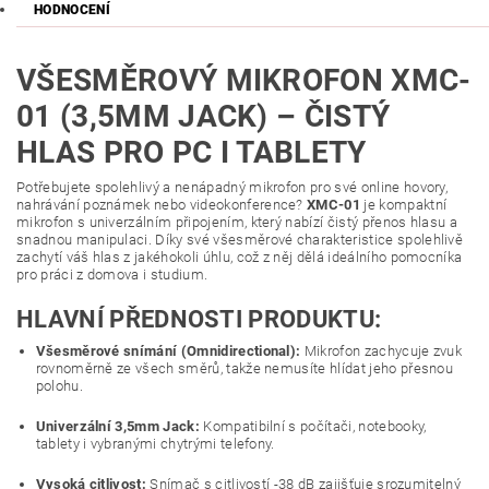
HODNOCENÍ
VŠESMĚROVÝ MIKROFON XMC-
01 (3,5MM JACK) – ČISTÝ
HLAS PRO PC I TABLETY
Potřebujete spolehlivý a nenápadný mikrofon pro své online hovory,
nahrávání poznámek nebo videokonference?
XMC-01
je kompaktní
mikrofon s univerzálním připojením, který nabízí čistý přenos hlasu a
snadnou manipulaci. Díky své všesměrové charakteristice spolehlivě
zachytí váš hlas z jakéhokoli úhlu, což z něj dělá ideálního pomocníka
pro práci z domova i studium.
HLAVNÍ PŘEDNOSTI PRODUKTU:
Všesměrové snímání (Omnidirectional):
Mikrofon zachycuje zvuk
rovnoměrně ze všech směrů, takže nemusíte hlídat jeho přesnou
polohu.
Univerzální 3,5mm Jack:
Kompatibilní s počítači, notebooky,
tablety i vybranými chytrými telefony.
Vysoká citlivost:
Snímač s citlivostí -38 dB zajišťuje srozumitelný