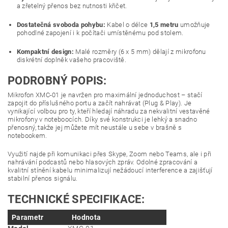
a zřetelný přenos bez nutnosti křičet.
Dostatečná svoboda pohybu:
Kabel o délce
1,5 metru
umožňuje
pohodlné zapojení i k počítači umístěnému pod stolem.
Kompaktní design:
Malé rozměry (6 x 5 mm) dělají z mikrofonu
diskrétní doplněk vašeho pracoviště.
PODROBNÝ POPIS:
Mikrofon XMC-01 je navržen pro maximální jednoduchost – stačí
zapojit do příslušného portu a začít nahrávat (Plug & Play). Je
vynikající volbou pro ty, kteří hledají náhradu za nekvalitní vestavěné
mikrofony v noteboocích. Díky své konstrukci je lehký a snadno
přenosný, takže jej můžete mít neustále u sebe v brašně s
notebookem.
Využití najde při komunikaci přes Skype, Zoom nebo Teams, ale i při
nahrávání podcastů nebo hlasových zpráv. Odolné zpracování a
kvalitní stínění kabelu minimalizují nežádoucí interference a zajišťují
stabilní přenos signálu.
TECHNICKÉ SPECIFIKACE:
Parametr
Hodnota