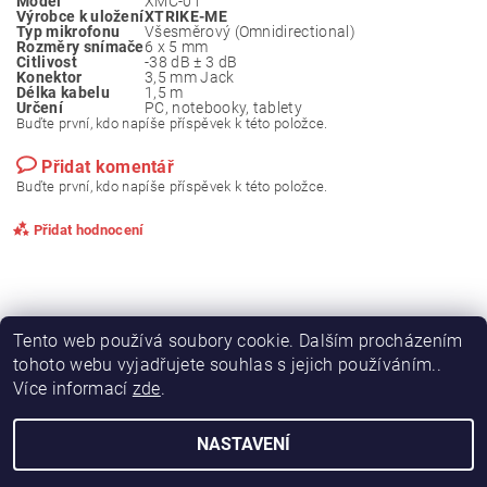
Model
XMC-01
Výrobce k uložení
XTRIKE-ME
Typ mikrofonu
Všesměrový (Omnidirectional)
Rozměry snímače
6 x 5 mm
Citlivost
-38 dB ± 3 dB
Konektor
3,5 mm Jack
Délka kabelu
1,5 m
Určení
PC, notebooky, tablety
Buďte první, kdo napíše příspěvek k této položce.
Přidat komentář
Buďte první, kdo napíše příspěvek k této položce.
Přidat hodnocení
Tento web používá soubory cookie. Dalším procházením
tohoto webu vyjadřujete souhlas s jejich používáním..
Více informací
zde
.
NASTAVENÍ
2026 © VÝHODNÝ OBCHOD, všechna práva vyhrazena