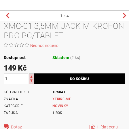
1
z 4
XMC-01 3,5MM JACK MIKROFON
PRO PC/TABLET
Neohodnoceno
Dostupnost
Skladem
(2 ks)
149 Kč
KÓD PRODUKTU
1PS041
ZNAČKA
XTRIKE-ME
KATEGORIE
NOVINKY
ZÁRUKA
1 ROK
Dotaz
Hlídat cenu