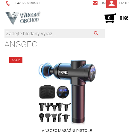
+420727830530
INFO@JMDCZ.CZ
0
0 Kč
ANSGEC
AKCE
ANSGEC MASÁŽNÍ PISTOLE