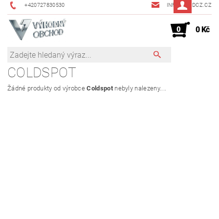
+420727830530
INFO@JMDCZ.CZ
0
0 Kč
COLDSPOT
Žádné produkty od výrobce
Coldspot
nebyly nalezeny....