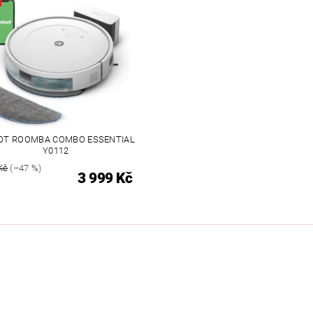
UTDOOR
VYHŘÍVANÝ TEXTIL
ZABEZPEČOVACÍ SYSTÉMY
MOSAZNÉ - POPTÁVKA
OBCHODNÍ PODMÍNKY
KONTAKTY
OT ROOMBA COMBO ESSENTIAL
Y0112
Kč
(–47 %)
3 999 Kč