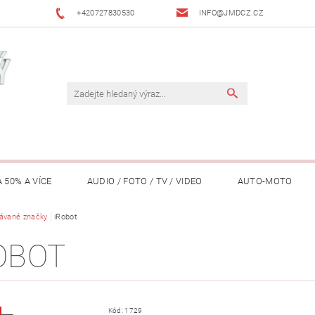
+420727830530
INFO@JMDCZ.CZ
 50% A VÍCE
AUDIO / FOTO / TV / VIDEO
AUTO-MOTO
ÁŘADÍ / ZAHRADA
ávané značky
iRobot
DOMÁCÍ SPOTŘEBIČE
DRONY
FIT
OBOT
LY / TABLETY / PŘÍSLUŠENSTVÍ
KANCELÁŘ
KONCERTNÍ TE
PENĚŽENKY, ...)
OSOBNÍ POMŮCKY
OSTATNÍ
OSVĚ
Kód:
1729