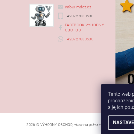
info
@
jmdcz.cz
+420727830530
FACEBOOK VÝHODNÝ
OBCHOD
+420727830530
Tento web p
procházením
s jejich po
NASTAVE
2026 © VÝHODNÝ OBCHOD, všechna práva vyhrazena