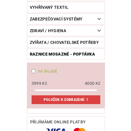
VYHŘÍVANÝ TEXTIL
ZABEZPEČOVACÍ SYSTÉMY
ZDRAVÍ / HYGIENA
ZVÍŘATA / CHOVATELSKÉ POTŘEBY
RAZNICE MOSAZNÉ - POPTÁVKA
NA SKLADĚ
3999
Kč
4000
Kč
POLOŽEK K ZOBRAZENÍ:
1
PŘIJÍMÁME ONLINE PLATBY