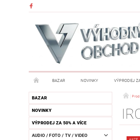
BAZAR
NOVINKY
VÝPRODEJ ZA
DĚTI (HRAČKY, CHŮVIČKY, VÝBAVA)
DÍLNA / N
Prod
BAZAR
IR
NOVINKY
HUDEBNÍ NÁSTROJE
CHYTRÉ HODINKY / MOBI
VÝPRODEJ ZA 50% A VÍCE
KOSMETIKA / ŠPERKY
KOŽENÝ SVĚT (OPASKY, 
AUDIO / FOTO / TV / VIDEO
AKCE