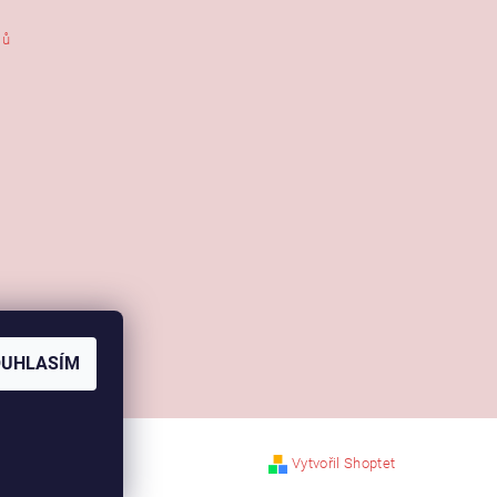
jů
OUHLASÍM
Vytvořil Shoptet