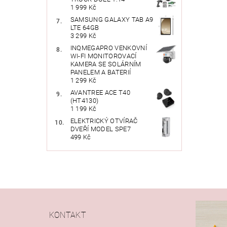
1 999 Kč
SAMSUNG GALAXY TAB A9
LTE 64GB
3 299 Kč
INQMEGAPRO VENKOVNÍ
WI-FI MONITOROVACÍ
KAMERA SE SOLÁRNÍM
PANELEM A BATERIÍ
1 299 Kč
AVANTREE ACE T40
(HT4130)
1 199 Kč
ELEKTRICKÝ OTVÍRAČ
DVEŘÍ MODEL SPE7
499 Kč
KONTAKT