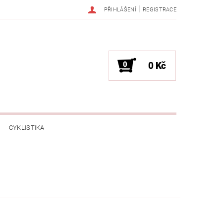
|
PŘIHLÁŠENÍ
REGISTRACE
0
0 Kč
CYKLISTIKA
NESS / MASÁŽE
HRY / ZÁBAVA
CHNIKA / PÁRTY / VYSTOUPENÍ
TLENÍ
POČÍTAČE / NOTEBOOKY