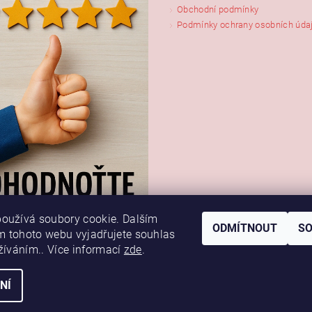
Obchodní podmínky
Podmínky ochrany osobních úda
oužívá soubory cookie. Dalším
ODMÍTNOUT
S
 tohoto webu vyjadřujete souhlas
užíváním.. Více informací
zde
.
NÍ