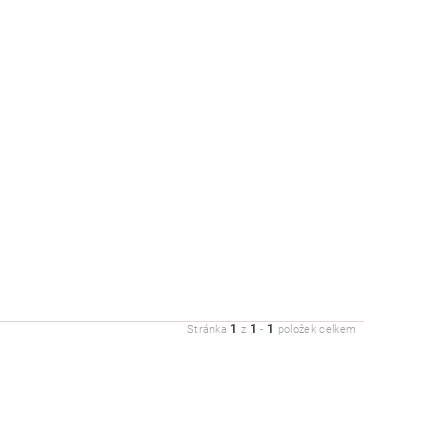
ZDRAVÍ / HYGIENA
1
1
1
Stránka
z
-
položek celkem