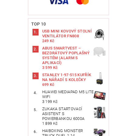
TOP 10
USB MINI KOVOVÝ STOLNÍ
VENTILÁTOR FN808
249 Kč
ABUS SMARTVEST –
BEZDRÁTOVÝ POPLAŠNÝ
SYSTÉM (ALARM S
APLIKACÍ)
3 599 Kč
STANLEY 1-97-515 KUFŘÍK
NA NÁŘADÍ S KOLEČKY
699 Kč
HUAWEI MEDIAPAD M5 LITE
WIFI
3 199 Kč
ZUKAKA STARTOVACÍ
ASISTENT S
POWERBANKOU 6000A
1 899 Kč
HAIBOXING MONSTER
TRUCK DUEL 1:14