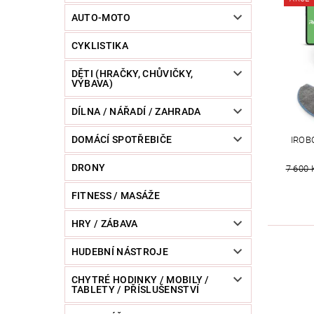
POWERBANKY
RC MODELY
SPORT / O
AUTO-MOTO
CYKLISTIKA
ZVÍŘATA / CHOVATELSKÉ POTŘEBY
RAZNICE 
DĚTI (HRAČKY, CHŮVIČKY,
VÝBAVA)
DÍLNA / NÁŘADÍ / ZAHRADA
DOMÁCÍ SPOTŘEBIČE
IROB
DRONY
7 600 
FITNESS / MASÁŽE
HRY / ZÁBAVA
HUDEBNÍ NÁSTROJE
CHYTRÉ HODINKY / MOBILY /
TABLETY / PŘÍSLUŠENSTVÍ