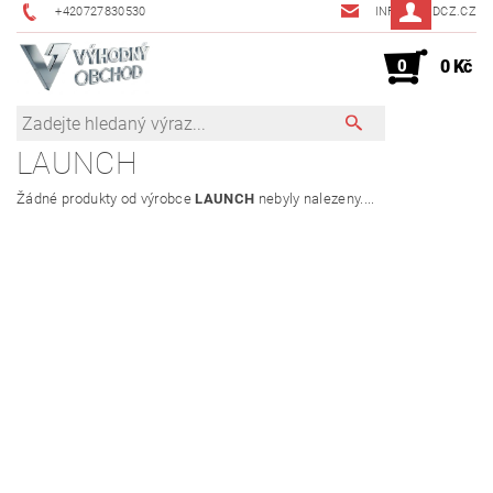
+420727830530
INFO@JMDCZ.CZ
0
0 Kč
LAUNCH
Žádné produkty od výrobce
LAUNCH
nebyly nalezeny....