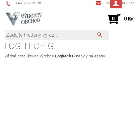
+420727830530
INFO@JMDCZ.CZ
0
0 Kč
LOGITECH G
Žádné produkty od výrobce
Logitech G
nebyly nalezeny....