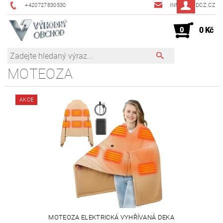
+420727830530
INFO@JMDCZ.CZ
0
0 Kč
MOTEOZA
AKCE
MOTEOZA ELEKTRICKÁ VYHŘÍVANÁ DEKA