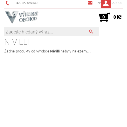
+420727830530
INFO@JMDCZ.CZ
0
0 Kč
NIVILLI
Žádné produkty od výrobce
Nivilli
nebyly nalezeny....