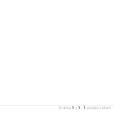
ZDRAVÍ / HYGIENA
1
1
1
Stránka
z
-
položek celkem