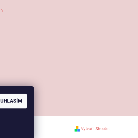
jů
OUHLASÍM
Vytvořil Shoptet