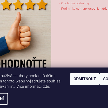
Obchodní podmínky
Podmínky ochrany osobních úda
oužívá soubory cookie. Dalším
ODMÍTNOUT
S
 tohoto webu vyjadřujete souhlas
užíváním.. Více informací
zde
.
NÍ