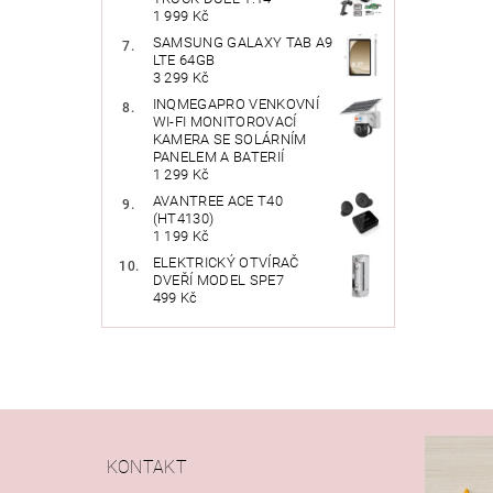
1 999 Kč
SAMSUNG GALAXY TAB A9
LTE 64GB
3 299 Kč
INQMEGAPRO VENKOVNÍ
WI-FI MONITOROVACÍ
KAMERA SE SOLÁRNÍM
PANELEM A BATERIÍ
1 299 Kč
AVANTREE ACE T40
(HT4130)
1 199 Kč
ELEKTRICKÝ OTVÍRAČ
DVEŘÍ MODEL SPE7
499 Kč
KONTAKT