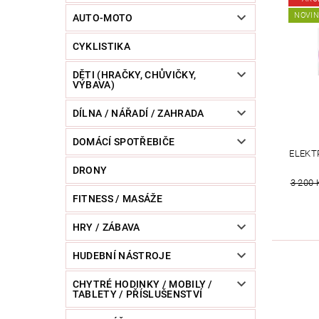
POWERBANKY
RC MODELY
SPORT / O
NOVI
AUTO-MOTO
CYKLISTIKA
ZVÍŘATA / CHOVATELSKÉ POTŘEBY
RAZNICE 
DĚTI (HRAČKY, CHŮVIČKY,
VÝBAVA)
DÍLNA / NÁŘADÍ / ZAHRADA
DOMÁCÍ SPOTŘEBIČE
ELEKT
DRONY
3 200 
FITNESS / MASÁŽE
HRY / ZÁBAVA
HUDEBNÍ NÁSTROJE
CHYTRÉ HODINKY / MOBILY /
TABLETY / PŘÍSLUŠENSTVÍ