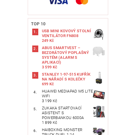
TOP 10
USB MINI KOVOVÝ STOLNÍ
VENTILÁTOR FN808
249 Kč
ABUS SMARTVEST –
BEZDRÁTOVÝ POPLAŠNÝ
SYSTÉM (ALARM S
APLIKACÍ)
3 599 Kč
STANLEY 1-97-515 KUFŘÍK
NA NÁŘADÍ S KOLEČKY
699 Kč
HUAWEI MEDIAPAD M5 LITE
WIFI
3 199 Kč
ZUKAKA STARTOVACÍ
ASISTENT S
POWERBANKOU 6000A
1 899 Kč
HAIBOXING MONSTER
TRUCK DUEL 1:14