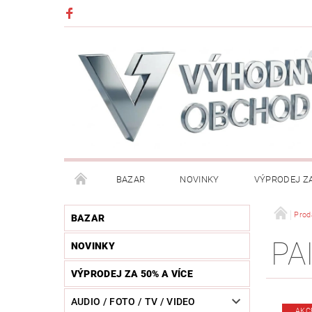
BAZAR
NOVINKY
VÝPRODEJ ZA
DĚTI (HRAČKY, CHŮVIČKY, VÝBAVA)
DÍLNA / N
Prod
BAZAR
PA
NOVINKY
HUDEBNÍ NÁSTROJE
CHYTRÉ HODINKY / MOBI
VÝPRODEJ ZA 50% A VÍCE
KOSMETIKA / ŠPERKY
KOŽENÝ SVĚT (OPASKY, 
AUDIO / FOTO / TV / VIDEO
AKC