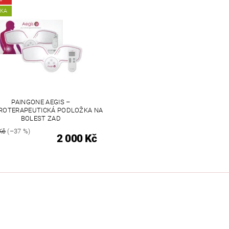
UTDOOR
VYHŘÍVANÝ TEXTIL
ZABEZPEČOVACÍ SYSTÉMY
NKA
MOSAZNÉ - POPTÁVKA
OBCHODNÍ PODMÍNKY
KONTAKTY
PAINGONE AEGIS –
ROTERAPEUTICKÁ PODLOŽKA NA
BOLEST ZAD
Kč
(–37 %)
2 000 Kč