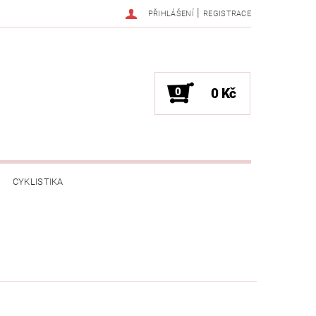
|
PŘIHLÁŠENÍ
REGISTRACE
0
0 Kč
CYKLISTIKA
NESS / MASÁŽE
HRY / ZÁBAVA
CHNIKA / PÁRTY / VYSTOUPENÍ
TLENÍ
POČÍTAČE / NOTEBOOKY