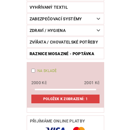
VYHŘÍVANÝ TEXTIL
ZABEZPEČOVACÍ SYSTÉMY
ZDRAVÍ / HYGIENA
ZVÍŘATA / CHOVATELSKÉ POTŘEBY
RAZNICE MOSAZNÉ - POPTÁVKA
NA SKLADĚ
2000
Kč
2001
Kč
POLOŽEK K ZOBRAZENÍ:
1
PŘIJÍMÁME ONLINE PLATBY