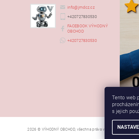
info
@
jmdcz.cz
+420727830530
FACEBOOK VÝHODNÝ
OBCHOD
+420727830530
Tento web p
procházením
s jejich po
NASTAVE
2026 © VÝHODNÝ OBCHOD, všechna práva vyhrazena