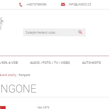
+420727830530
INFO@JMDCZ.CZ
 50% A VÍCE
AUDIO / FOTO / TV / VIDEO
AUTO-MOTO
ÁŘADÍ / ZAHRADA
ávané značky
Paingone
DOMÁCÍ SPOTŘEBIČE
DRONY
FIT
INGONE
LY / TABLETY / PŘÍSLUŠENSTVÍ
KANCELÁŘ
KONCERTNÍ TE
PENĚŽENKY, ...)
OSOBNÍ POMŮCKY
OSTATNÍ
OSVĚ
Kód:
2573
E