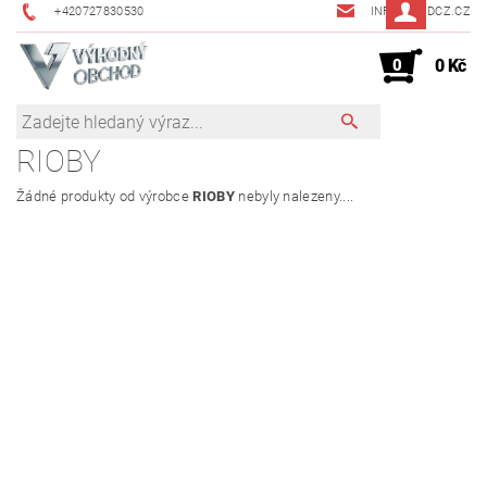
+420727830530
INFO@JMDCZ.CZ
0
0 Kč
RIOBY
Žádné produkty od výrobce
RIOBY
nebyly nalezeny....