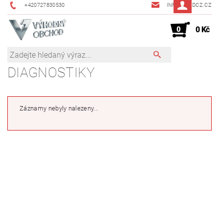
+420727830530
INFO@JMDCZ.CZ
0
0 Kč
DIAGNOSTIKY
Záznamy nebyly nalezeny...