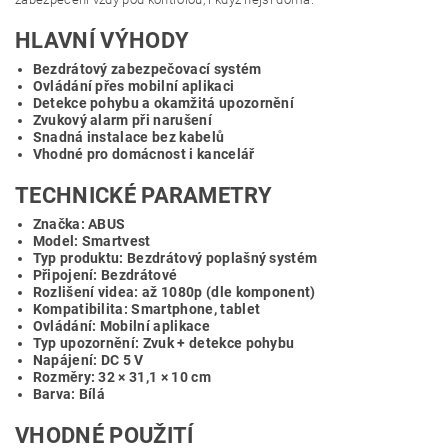
HLAVNÍ VÝHODY
Bezdrátový zabezpečovací systém
Ovládání přes mobilní aplikaci
Detekce pohybu a okamžitá upozornění
Zvukový alarm při narušení
Snadná instalace bez kabelů
Vhodné pro domácnost i kancelář
TECHNICKÉ PARAMETRY
Značka: ABUS
Model: Smartvest
Typ produktu: Bezdrátový poplašný systém
Připojení: Bezdrátové
Rozlišení videa: až 1080p (dle komponent)
Kompatibilita: Smartphone, tablet
Ovládání: Mobilní aplikace
Typ upozornění: Zvuk + detekce pohybu
Napájení: DC 5 V
Rozměry: 32 × 31,1 × 10 cm
Barva: Bílá
VHODNÉ POUŽITÍ