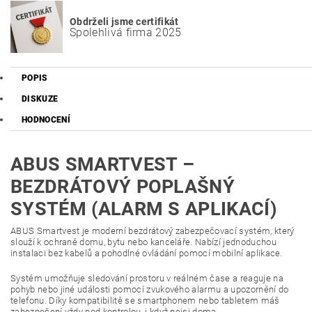
Obdrželi jsme certifikát
Spolehlivá firma 2025
POPIS
DISKUZE
HODNOCENÍ
ABUS SMARTVEST –
BEZDRÁTOVÝ POPLAŠNÝ
SYSTÉM (ALARM S APLIKACÍ)
ABUS Smartvest je moderní bezdrátový zabezpečovací systém, který
slouží k ochraně domu, bytu nebo kanceláře. Nabízí jednoduchou
instalaci bez kabelů a pohodlné ovládání pomocí mobilní aplikace.
Systém umožňuje sledování prostoru v reálném čase a reaguje na
pohyb nebo jiné události pomocí zvukového alarmu a upozornění do
telefonu. Díky kompatibilitě se smartphonem nebo tabletem máš
zabezpečení vždy pod kontrolou, i když nejsi doma.