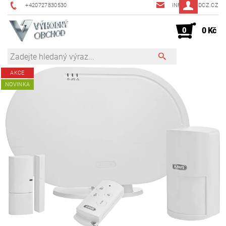
+420727830530
INFO@JMDCZ.CZ
0
0 Kč
AKCE
NOVINKA