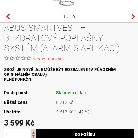
1
z 10
ABUS SMARTVEST –
BEZDRÁTOVÝ POPLAŠNÝ
SYSTÉM (ALARM S APLIKACÍ)
Neohodnoceno
ZBOŽÍ JE NOVÉ, ALE MŮŽE BÝT ROZBALENÉ (V PŮVODNÍM
ORIGINÁLNÍM OBALU)
PLNĚ FUNKČNÍ
Dostupnost
Skladem
(1 ks)
Běžná cena
6 212 Kč
Ušetříte
2 613 Kč
(–42 %)
3 599 Kč