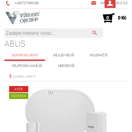
+420727830530
INFO@JMDCZ.CZ
0
0 Kč
ABUS
DOPORUČUJEME
NEJLEVNĚJŠÍ
NEJDRAŽŠÍ
NEJPRODÁVANĚJŠÍ
ABECEDNĚ
2
položek celkem
AKCE
NOVINKA