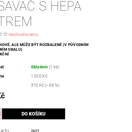
SAVAČ S HEPA
ZDRAVÍ / HYGIENA
LTREM
Neohodnoceno
 NOVÉ, ALE MŮŽE BÝT ROZBALENÉ (V PŮVODNÍM
NÍM OBALU)
KČNÍ
st
Skladem
(1 ks)
na
1 020 Kč
370 Kč
(–36 %)
Kč
UKTU
2627