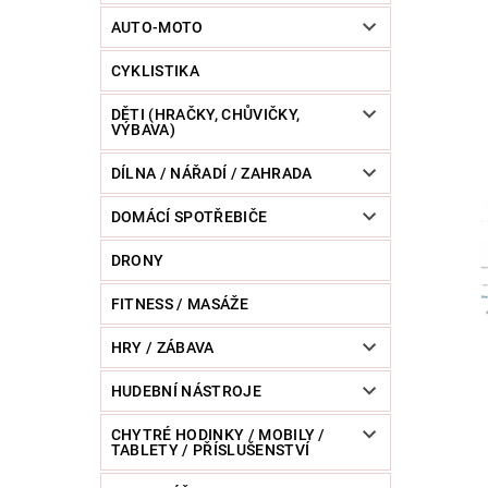
POWERBANKY
RC MODELY
SPORT / O
AUTO-MOTO
CYKLISTIKA
ZVÍŘATA / CHOVATELSKÉ POTŘEBY
RAZNICE 
DĚTI (HRAČKY, CHŮVIČKY,
VÝBAVA)
DÍLNA / NÁŘADÍ / ZAHRADA
DOMÁCÍ SPOTŘEBIČE
DRONY
FITNESS / MASÁŽE
HRY / ZÁBAVA
HUDEBNÍ NÁSTROJE
CHYTRÉ HODINKY / MOBILY /
TABLETY / PŘÍSLUŠENSTVÍ