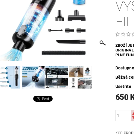
VY
UTDOOR
VYHŘÍVANÝ TEXTIL
ZABEZPEČOVACÍ SYSTÉMY
FI
MOSAZNÉ - POPTÁVKA
OBCHODNÍ PODMÍNKY
KONTAKTY
ZBOŽÍ JE
ORIGINÁL
PLNĚ FUN
Dostupno
Běžná ce
Ušetříte
650 
KÓD PROD