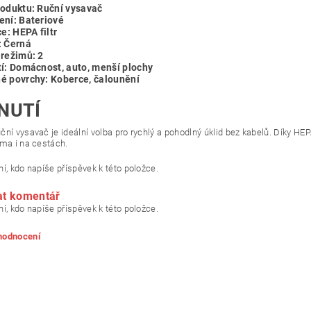
roduktu: Ruční vysavač
ení: Bateriové
ce: HEPA filtr
: Černá
 režimů: 2
tí: Domácnost, auto, menší plochy
é povrchy: Koberce, čalounění
NUTÍ
ční vysavač je ideální volba pro rychlý a pohodlný úklid bez kabelů. Díky HE
oma i na cestách.
í, kdo napíše příspěvek k této položce.
at komentář
í, kdo napíše příspěvek k této položce.
 hodnocení