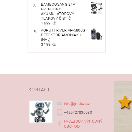
BAMBOOSANG 21V
PŘENOSNÝ
AKUMULÁTOROVÝ
TLAKOVÝ ČISTIČ
1 699 Kč
AOPUTTRIVER AP-5800G –
DETEKTOR AMONIAKU
(NH₃)
Vlože
3 199 Kč
KONTAKT
info
@
jmdcz.cz
+420727830530
FACEBOOK VÝHODNÝ
OBCHOD