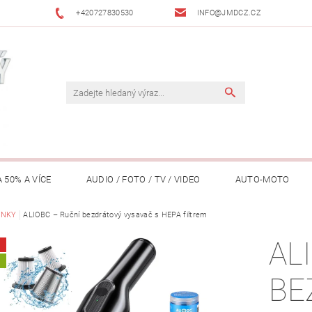
+420727830530
INFO@JMDCZ.CZ
 50% A VÍCE
AUDIO / FOTO / TV / VIDEO
AUTO-MOTO
ÁŘADÍ / ZAHRADA
INKY
ALIOBC – Ruční bezdrátový vysavač s HEPA filtrem
DOMÁCÍ SPOTŘEBIČE
DRONY
FIT
AL
LY / TABLETY / PŘÍSLUŠENSTVÍ
KANCELÁŘ
KONCERTNÍ TE
A
BE
PENĚŽENKY, ...)
OSOBNÍ POMŮCKY
OSTATNÍ
OSVĚ