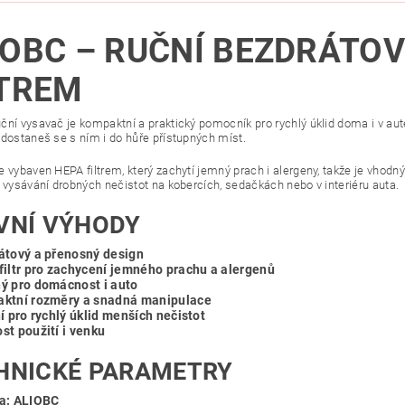
IOBC – RUČNÍ BEZDRÁTOV
LTREM
ční vysavač je kompaktní a praktický pomocník pro rychlý úklid doma i v a
 dostaneš se s ním i do hůře přístupných míst.
 vybaven HEPA filtrem, který zachytí jemný prach i alergeny, takže je vhodný
é vysávání drobných nečistot na kobercích, sedačkách nebo v interiéru auta.
VNÍ VÝHODY
átový a přenosný design
filtr pro zachycení jemného prachu a alergenů
ý pro domácnost i auto
ktní rozměry a snadná manipulace
í pro rychlý úklid menších nečistot
st použití i venku
HNICKÉ PARAMETRY
a: ALIOBC