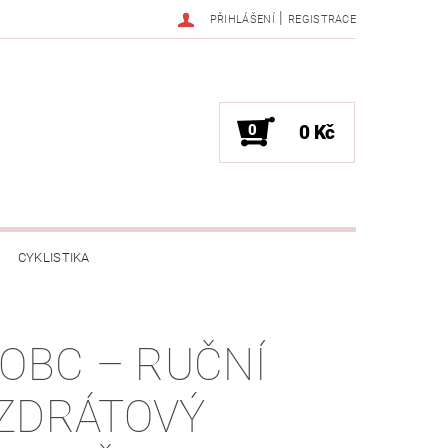
|
PŘIHLÁŠENÍ
REGISTRACE
0
0 Kč
CYKLISTIKA
NESS / MASÁŽE
HRY / ZÁBAVA
IOBC – RUČNÍ
CHNIKA / PÁRTY / VYSTOUPENÍ
ZDRÁTOVÝ
TLENÍ
POČÍTAČE / NOTEBOOKY