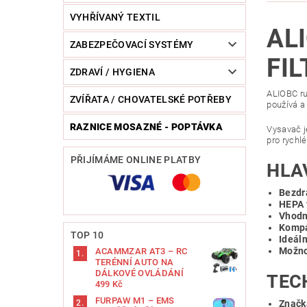
VYHŘÍVANÝ TEXTIL
AL
ZABEZPEČOVACÍ SYSTÉMY
FI
ZDRAVÍ / HYGIENA
ALIOBC ru
ZVÍŘATA / CHOVATELSKÉ POTŘEBY
používá a
RAZNICE MOSAZNÉ - POPTÁVKA
Vysavač je
pro rychl
PŘIJÍMÁME ONLINE PLATBY
HLA
Bezdr
HEPA 
Vhodn
Kompa
TOP 10
Ideáln
Možno
ACAMMZAR AT3 – RC
TERÉNNÍ AUTO NA
DÁLKOVÉ OVLÁDÁNÍ
TEC
499 Kč
FURPAW M1 – EMS
Značk