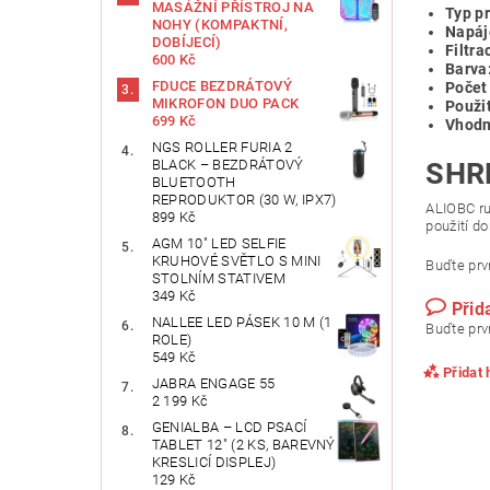
MASÁŽNÍ PŘÍSTROJ NA
Typ p
NOHY (KOMPAKTNÍ,
Napáj
DOBÍJECÍ)
Filtra
600 Kč
Barva
FDUCE BEZDRÁTOVÝ
Počet
MIKROFON DUO PACK
Použi
699 Kč
Vhodn
NGS ROLLER FURIA 2
BLACK – BEZDRÁTOVÝ
SHR
BLUETOOTH
REPRODUKTOR (30 W, IPX7)
ALIOBC ru
899 Kč
použití d
AGM 10" LED SELFIE
KRUHOVÉ SVĚTLO S MINI
Buďte prvn
STOLNÍM STATIVEM
349 Kč
Přid
NALLEE LED PÁSEK 10 M (1
Buďte prvn
ROLE)
549 Kč
Přidat
JABRA ENGAGE 55
2 199 Kč
GENIALBA – LCD PSACÍ
TABLET 12" (2 KS, BAREVNÝ
KRESLICÍ DISPLEJ)
129 Kč