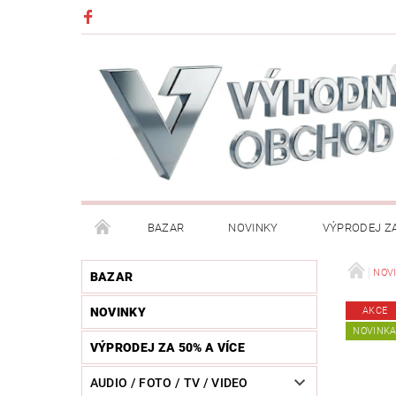
BAZAR
NOVINKY
VÝPRODEJ ZA
DĚTI (HRAČKY, CHŮVIČKY, VÝBAVA)
DÍLNA / N
NOV
BAZAR
NOVINKY
AKCE
HUDEBNÍ NÁSTROJE
CHYTRÉ HODINKY / MOBI
NOVINK
VÝPRODEJ ZA 50% A VÍCE
KOSMETIKA / ŠPERKY
KOŽENÝ SVĚT (OPASKY, 
AUDIO / FOTO / TV / VIDEO