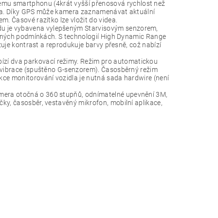
u smartphonu (4krát vyšší přenosová rychlost než
videa. Díky GPS může kamera zaznamenávat aktuální
m. Časové razítko lze vložit do videa.
u je vybavena vylepšeným Starvisovým senzorem,
telných podmínkách. S technologií High Dynamic Range
izuje kontrast a reprodukuje barvy přesně, což nabízí
zí dva parkovací režimy. Režim pro automatickou
o vibrace (spuštěno G-senzorem). Časosběrný režim
kce monitorování vozidla je nutná sada hardwire (není
mera otočná o 360 stupňů, odnímatelné upevnění 3M,
ky, časosběr, vestavěný mikrofon, mobilní aplikace,