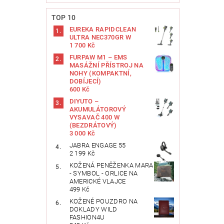
TOP 10
EUREKA RAPIDCLEAN
ULTRA NEC370GR W
1 700 Kč
FURPAW M1 – EMS
MASÁŽNÍ PŘÍSTROJ NA
NOHY (KOMPAKTNÍ,
DOBÍJECÍ)
Vlože
600 Kč
DIYUTO –
AKUMULÁTOROVÝ
VYSAVAČ 400 W
(BEZDRÁTOVÝ)
3 000 Kč
JABRA ENGAGE 55
2 199 Kč
KOŽENÁ PENĚŽENKA MARA
- SYMBOL - ORLICE NA
AMERICKÉ VLAJCE
499 Kč
KOŽENÉ POUZDRO NA
DOKLADY WILD
FASHION4U