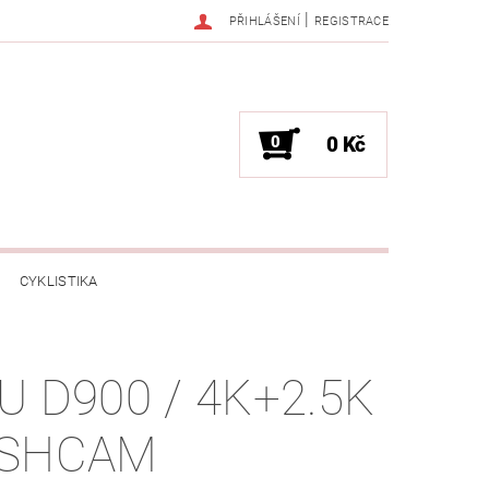
|
PŘIHLÁŠENÍ
REGISTRACE
0
0 Kč
CYKLISTIKA
NESS / MASÁŽE
HRY / ZÁBAVA
U D900 / 4K+2.5K
CHNIKA / PÁRTY / VYSTOUPENÍ
SHCAM
TLENÍ
POČÍTAČE / NOTEBOOKY