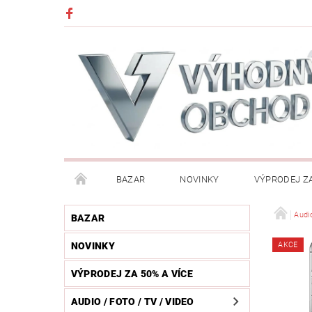
BAZAR
NOVINKY
VÝPRODEJ ZA
DĚTI (HRAČKY, CHŮVIČKY, VÝBAVA)
DÍLNA / N
Audio
BAZAR
NOVINKY
AKCE
HUDEBNÍ NÁSTROJE
CHYTRÉ HODINKY / MOBI
VÝPRODEJ ZA 50% A VÍCE
KOSMETIKA / ŠPERKY
KOŽENÝ SVĚT (OPASKY, 
AUDIO / FOTO / TV / VIDEO