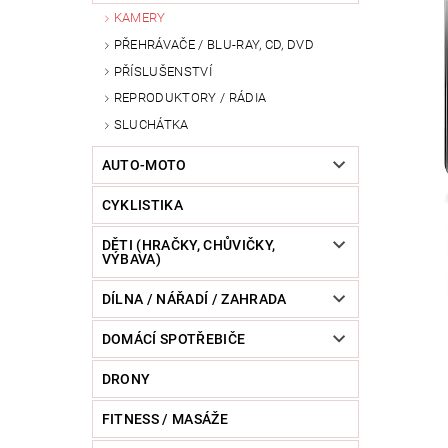
KAMERY
POWERBANKY
RC MODELY
SPORT / O
PŘEHRÁVAČE / BLU-RAY, CD, DVD
ZVÍŘATA / CHOVATELSKÉ POTŘEBY
RAZNICE 
PŘÍSLUŠENSTVÍ
REPRODUKTORY / RÁDIA
SLUCHÁTKA
AUTO-MOTO
CYKLISTIKA
DĚTI (HRAČKY, CHŮVIČKY,
VÝBAVA)
DÍLNA / NÁŘADÍ / ZAHRADA
DOMÁCÍ SPOTŘEBIČE
DRONY
FITNESS / MASÁŽE