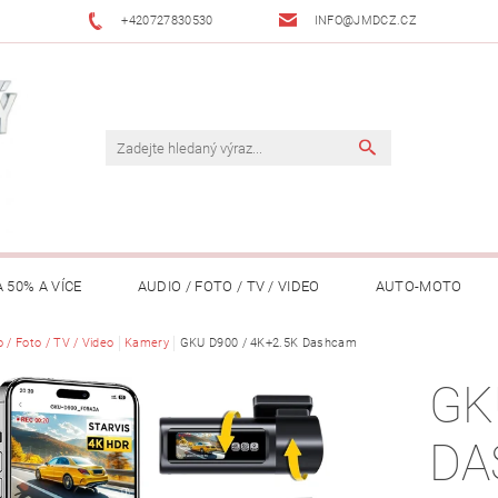
+420727830530
INFO@JMDCZ.CZ
 50% A VÍCE
AUDIO / FOTO / TV / VIDEO
AUTO-MOTO
ÁŘADÍ / ZAHRADA
 / Foto / TV / Video
Kamery
DOMÁCÍ SPOTŘEBIČE
GKU D900 / 4K+2.5K Dashcam
DRONY
FIT
GK
LY / TABLETY / PŘÍSLUŠENSTVÍ
KANCELÁŘ
KONCERTNÍ TE
DA
PENĚŽENKY, ...)
OSOBNÍ POMŮCKY
OSTATNÍ
OSVĚ