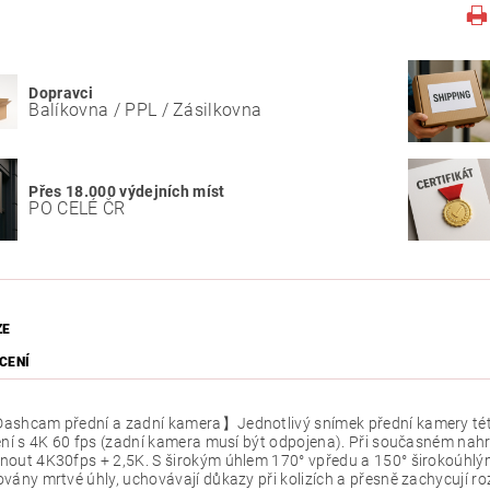
Dopravci
Balíkovna / PPL / Zásilkovna
Přes 18.000 výdejních míst
PO CELÉ ČR
ZE
CENÍ
ashcam přední a zadní kamera】Jednotlivý snímek přední kamery této
ení s 4K 60 fps (zadní kamera musí být odpojena). Při současném nah
out 4K30fps + 2,5K. S širokým úhlem 170° vpředu a 150° širokoúhlý
vány mrtvé úhly, uchovávají důkazy při kolizích a přesně zachycují roz