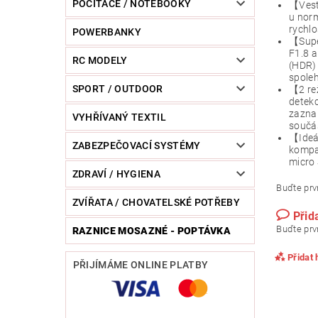
POČÍTAČE / NOTEBOOKY
【Vest
u norm
rychlo
POWERBANKY
【Supe
F1.8 a
RC MODELY
(HDR) 
spoleh
SPORT / OUTDOOR
【2 re
detekc
zaznam
VYHŘÍVANÝ TEXTIL
součá
【Ideá
ZABEZPEČOVACÍ SYSTÉMY
kompak
micro 
ZDRAVÍ / HYGIENA
Buďte prvn
ZVÍŘATA / CHOVATELSKÉ POTŘEBY
Přid
Buďte prvn
RAZNICE MOSAZNÉ - POPTÁVKA
Přidat
PŘIJÍMÁME ONLINE PLATBY