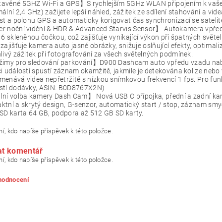
avěné 5GHZ Wi-Fi a GPS】S rychlejším 5GHz WLAN připojením k vašem
ální 2,4 GHz) zažijete lepší náhled, zážitek ze sdílení stahování a 
st a polohu GPS a automaticky korigovat čas synchronizací se satelite
r noční vidění & HDR & Advanced Starvis Sensor】 Autokamera vpřed
 6 skleněnou čočkou, což zajišťuje vynikající výkon při špatných svě
zajišťuje kamera auto jasné obrázky, snižuje oslňující efekty, optimal
livý zážitek při fotografování za všech světelných podmínek.
žimy pro sledování parkování】D900 Dashcam auto vpředu vzadu nabí
i událostí spustí záznam okamžitě, jakmile je detekována kolize neb
enává videa nepřetržitě s nízkou snímkovou frekvencí 1 fps. Pro fun
stí dodávky, ASIN: B0D8767X2N)
lní volba kamery Dash Cam】 Nová USB C přípojka, přední a zadní ka
tní a skrytý design, G-senzor, automatický start / stop, záznam smyč
SD karta 64 GB, podpora až 512 GB SD karty.
í, kdo napíše příspěvek k této položce.
at komentář
í, kdo napíše příspěvek k této položce.
 hodnocení