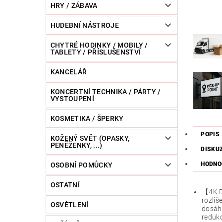
HRY / ZÁBAVA
HUDEBNÍ NÁSTROJE
CHYTRÉ HODINKY / MOBILY /
TABLETY / PŘÍSLUŠENSTVÍ
KANCELÁŘ
KONCERTNÍ TECHNIKA / PÁRTY /
VYSTOUPENÍ
KOSMETIKA / ŠPERKY
POPIS
KOŽENÝ SVĚT (OPASKY,
PENĚŽENKY, ...)
DISKU
HODNO
OSOBNÍ POMŮCKY
OSTATNÍ
【4K D
rozliš
OSVĚTLENÍ
dosáhn
reduko