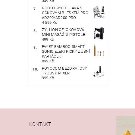
349 Kč
GODOX R200 HLAVA S
OČKOVÝM BLESKEM PRO
AD200/AD200 PRO
4 599 Kč
ZYLLION CELOKOVOVÁ
MINI MASÁŽNÍ PISTOLE
499 Kč
FAYET BAMBOO SMART
SONIC ELEKTRICKÝ ZUBNÍ
KARTÁČEK
899 Kč
POYOCOM BEZDRÁTOVÝ
TYČOVÝ MIXÉR
999 Kč
KONTAKT