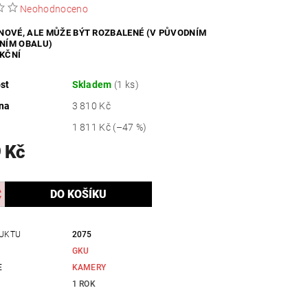
Neohodnoceno
ZDRAVÍ / HYGIENA
 NOVÉ, ALE MŮŽE BÝT ROZBALENÉ (V PŮVODNÍM
NÍM OBALU)
KČNÍ
st
Skladem
(1 ks)
na
3 810 Kč
1 811 Kč
(–47 %)
 Kč
UKTU
2075
GKU
E
KAMERY
1 ROK