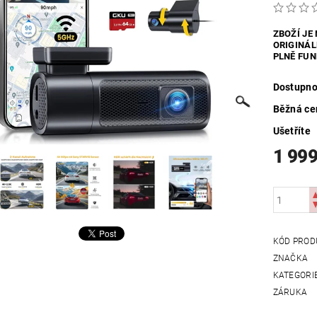
UTDOOR
VYHŘÍVANÝ TEXTIL
ZABEZPEČOVACÍ SYSTÉMY
ZBOŽÍ JE
ORIGINÁL
MOSAZNÉ - POPTÁVKA
OBCHODNÍ PODMÍNKY
KONTAKTY
PLNĚ FUN
Dostupno
Běžná ce
Ušetříte
1 999
KÓD PROD
ZNAČKA
KATEGORI
ZÁRUKA