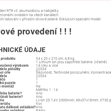
ení RTR vč. akumulátoru a nabíječky
cionální ovládání na všech kanálech
lní lakování v přírodní olivově zelené: Exkluzivní speciální model
ové provedení ! ! !
HNICKÉ ÚDAJE
 produktu
‎54 x 20 x 210 cm; 4,8 kg
‎1 Lithium ion jsou zapotřebí baterie. (včetně)
oručený výrobcem
‎14 roky a více
delu položky
‎22534
cí cíle
‎Šikovnost, Technické porozumění, Koncentrac
delu
‎22534
áčů
‎1
lků puzzle
‎1
e montáž
‎Ne
‎Měřítko 1 : 14
řeba baterie?
‎Ano
částí baterie?
‎Ano
rie
‎Li-Ion 2S 7,4V 2000mAh, 69x37x18mm, XT30 p
eriálu
‎Kov
uto dálkové ovládání?
‎Ano
ového ovládání
‎Rádio