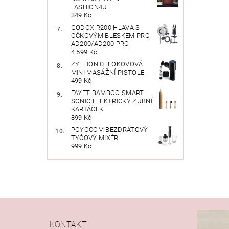
FASHION4U
349 Kč
GODOX R200 HLAVA S
OČKOVÝM BLESKEM PRO
AD200/AD200 PRO
4 599 Kč
ZYLLION CELOKOVOVÁ
MINI MASÁŽNÍ PISTOLE
499 Kč
FAYET BAMBOO SMART
SONIC ELEKTRICKÝ ZUBNÍ
KARTÁČEK
899 Kč
POYOCOM BEZDRÁTOVÝ
TYČOVÝ MIXÉR
999 Kč
KONTAKT