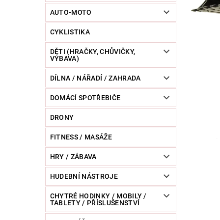
POWERBANKY
RC MODELY
SPORT / O
AUTO-MOTO
CYKLISTIKA
ZVÍŘATA / CHOVATELSKÉ POTŘEBY
RAZNICE 
DĚTI (HRAČKY, CHŮVIČKY,
VÝBAVA)
DÍLNA / NÁŘADÍ / ZAHRADA
DOMÁCÍ SPOTŘEBIČE
DRONY
FITNESS / MASÁŽE
HRY / ZÁBAVA
HUDEBNÍ NÁSTROJE
CHYTRÉ HODINKY / MOBILY /
TABLETY / PŘÍSLUŠENSTVÍ