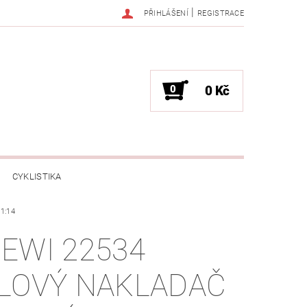
|
PŘIHLÁŠENÍ
REGISTRACE
0
0 Kč
CYKLISTIKA
1:14
NESS / MASÁŽE
HRY / ZÁBAVA
EWI 22534
CHNIKA / PÁRTY / VYSTOUPENÍ
LOVÝ NAKLADAČ
TLENÍ
POČÍTAČE / NOTEBOOKY