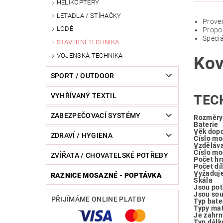
HELIKOPTÉRY
LETADLA / STÍHAČKY
Proved
LODĚ
Propor
Speciá
STAVEBNÍ TECHNIKA
VOJENSKÁ TECHNIKA
Kov
SPORT / OUTDOOR
VYHŘÍVANÝ TEXTIL
TEC
ZABEZPEČOVACÍ SYSTÉMY
Rozměry
Baterie
Věk dop
ZDRAVÍ / HYGIENA
Číslo mo
Vzděláva
Číslo mo
ZVÍŘATA / CHOVATELSKÉ POTŘEBY
Počet hr
Počet dí
Vyžaduj
RAZNICE MOSAZNÉ - POPTÁVKA
Škála
Jsou pot
Jsou sou
PŘIJÍMÁME ONLINE PLATBY
Typ bate
Typy mat
Je zahrn
Typ dálk