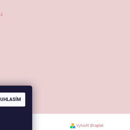
jů
OUHLASÍM
Vytvořil Shoptet