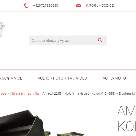
+420727830530
INFO@JMDCZ.CZ
 50% A VÍCE
AUDIO / FOTO / TV / VIDEO
AUTO-MOTO
ÁŘADÍ / ZAHRADA
odely
Stavební technika
Amewi 22534 Kolový nakladač (kovový) G485E ME vojenský 
DOMÁCÍ SPOTŘEBIČE
DRONY
FIT
AM
LY / TABLETY / PŘÍSLUŠENSTVÍ
KANCELÁŘ
KONCERTNÍ TE
KO
PENĚŽENKY, ...)
OSOBNÍ POMŮCKY
OSTATNÍ
OSVĚ