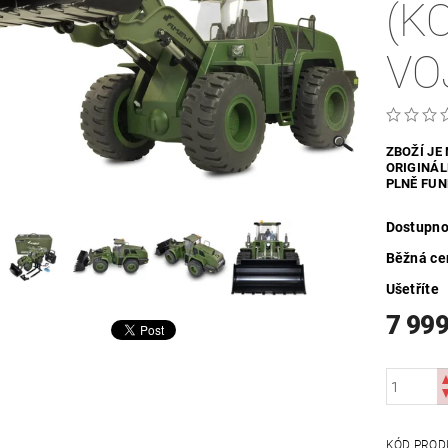
(K
UTDOOR
VYHŘÍVANÝ TEXTIL
ZABEZPEČOVACÍ SYSTÉMY
VO
MOSAZNÉ - POPTÁVKA
OBCHODNÍ PODMÍNKY
KONTAKTY
ZBOŽÍ JE
ORIGINÁL
PLNĚ FUN
Dostupno
Běžná ce
Ušetříte
7 999
KÓD PROD