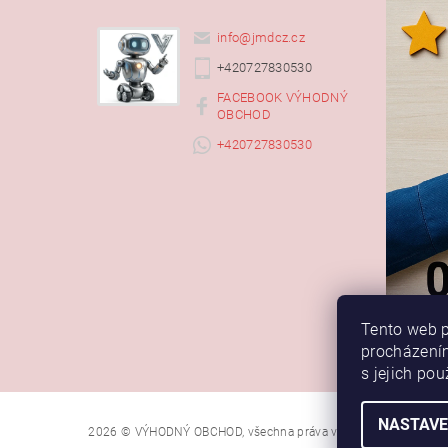
info
@
jmdcz.cz
+420727830530
FACEBOOK VÝHODNÝ
OBCHOD
+420727830530
Tento web p
procházením
s jejich po
NASTAVE
2026 © VÝHODNÝ OBCHOD, všechna práva vyhrazena