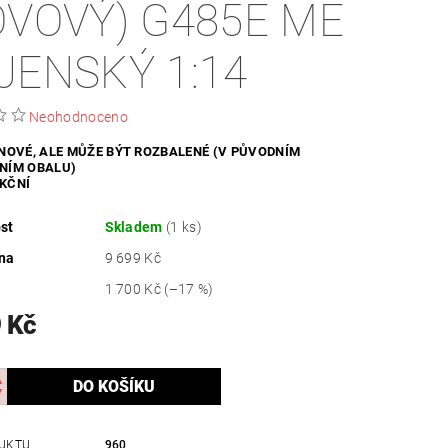
OVOVÝ) G485E ME
ZDRAVÍ / HYGIENA
JENSKÝ 1:14
Neohodnoceno
 NOVÉ, ALE MŮŽE BÝT ROZBALENÉ (V PŮVODNÍM
NÍM OBALU)
KČNÍ
st
Skladem
(1 ks)
na
9 699 Kč
1 700 Kč
(–17 %)
 Kč
UKTU
960