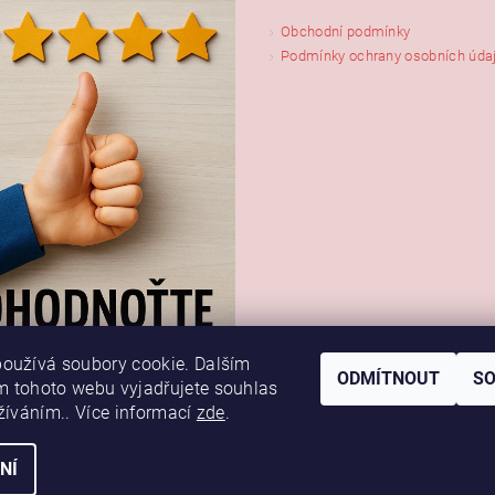
Obchodní podmínky
Podmínky ochrany osobních úda
oužívá soubory cookie. Dalším
ODMÍTNOUT
S
 tohoto webu vyjadřujete souhlas
užíváním.. Více informací
zde
.
NÍ