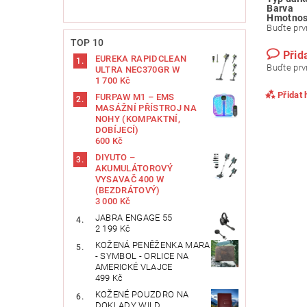
Barva
Hmotnos
Buďte prvn
TOP 10
Přid
EUREKA RAPIDCLEAN
Buďte prvn
ULTRA NEC370GR W
1 700 Kč
Přidat
FURPAW M1 – EMS
MASÁŽNÍ PŘÍSTROJ NA
NOHY (KOMPAKTNÍ,
DOBÍJECÍ)
600 Kč
DIYUTO –
AKUMULÁTOROVÝ
VYSAVAČ 400 W
(BEZDRÁTOVÝ)
3 000 Kč
JABRA ENGAGE 55
2 199 Kč
KOŽENÁ PENĚŽENKA MARA
- SYMBOL - ORLICE NA
AMERICKÉ VLAJCE
Vlože
499 Kč
KOŽENÉ POUZDRO NA
DOKLADY WILD