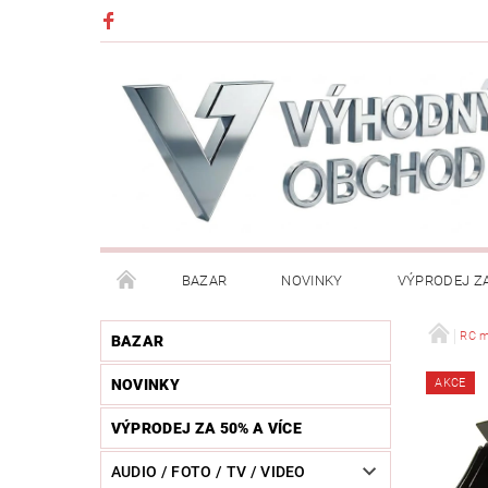
BAZAR
NOVINKY
VÝPRODEJ ZA
DĚTI (HRAČKY, CHŮVIČKY, VÝBAVA)
DÍLNA / N
RC m
BAZAR
NOVINKY
AKCE
HUDEBNÍ NÁSTROJE
CHYTRÉ HODINKY / MOBI
VÝPRODEJ ZA 50% A VÍCE
KOSMETIKA / ŠPERKY
KOŽENÝ SVĚT (OPASKY, 
AUDIO / FOTO / TV / VIDEO