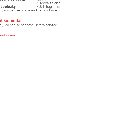
‎Olivová zelená
t položky
‎4,8 Kilograms
í, kdo napíše příspěvek k této položce.
at komentář
í, kdo napíše příspěvek k této položce.
 hodnocení
ním hodnocení souhlasíte s
podmínkami ochrany osobních údajů