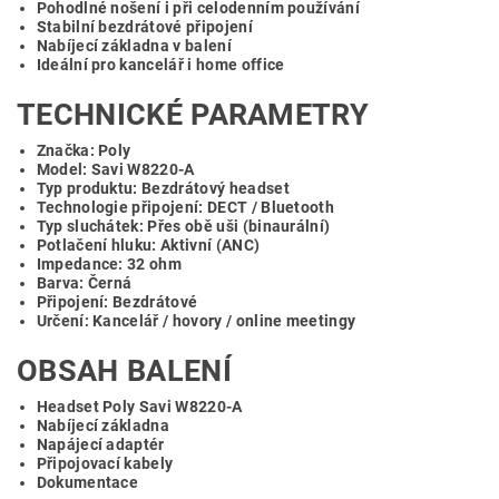
Pohodlné nošení i při celodenním používání
Stabilní bezdrátové připojení
Nabíjecí základna v balení
Ideální pro kancelář i home office
TECHNICKÉ PARAMETRY
Značka: Poly
Model: Savi W8220-A
Typ produktu: Bezdrátový headset
Technologie připojení: DECT / Bluetooth
Typ sluchátek: Přes obě uši (binaurální)
Potlačení hluku: Aktivní (ANC)
Impedance: 32 ohm
Barva: Černá
Připojení: Bezdrátové
Určení: Kancelář / hovory / online meetingy
OBSAH BALENÍ
Headset Poly Savi W8220-A
Nabíjecí základna
Napájecí adaptér
Připojovací kabely
Dokumentace