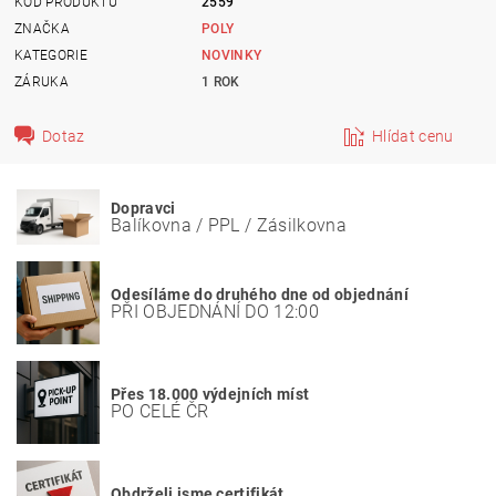
KÓD PRODUKTU
2559
ZNAČKA
POLY
KATEGORIE
NOVINKY
ZÁRUKA
1 ROK
Dotaz
Hlídat cenu
Dopravci
Balíkovna / PPL / Zásilkovna
Odesíláme do druhého dne od objednání
PŘI OBJEDNÁNÍ DO 12:00
Přes 18.000 výdejních míst
PO CELÉ ČR
Obdrželi jsme certifikát