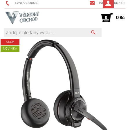
+420727830530
INFO@JMDCZ.CZ
0
0 Kč
AKCE
NOVINKA