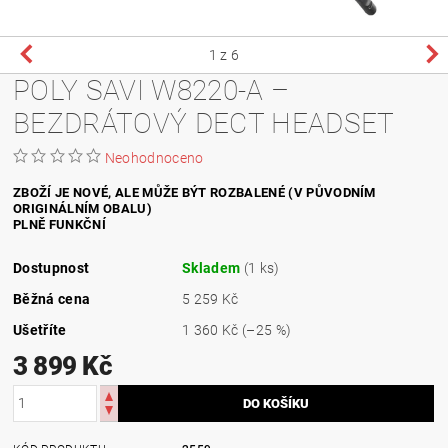
1
z 6
POLY SAVI W8220-A –
BEZDRÁTOVÝ DECT HEADSET
Neohodnoceno
ZBOŽÍ JE NOVÉ, ALE MŮŽE BÝT ROZBALENÉ (V PŮVODNÍM
ORIGINÁLNÍM OBALU)
PLNĚ FUNKČNÍ
Dostupnost
Skladem
(1 ks)
Běžná cena
5 259 Kč
Ušetříte
1 360 Kč
(–25 %)
3 899 Kč