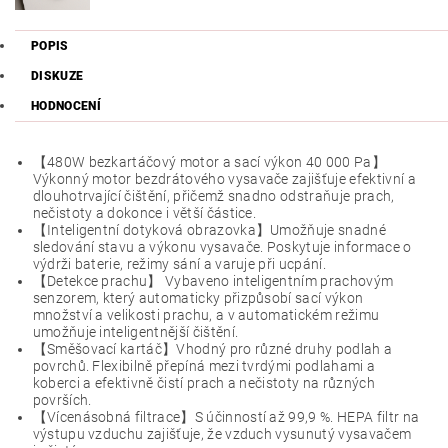
POPIS
DISKUZE
HODNOCENÍ
【480W bezkartáčový motor a sací výkon 40 000 Pa】
Výkonný motor bezdrátového vysavače zajišťuje efektivní a
dlouhotrvající čištění, přičemž snadno odstraňuje prach,
nečistoty a dokonce i větší částice.
【Inteligentní dotyková obrazovka】Umožňuje snadné
sledování stavu a výkonu vysavače. Poskytuje informace o
výdrži baterie, režimy sání a varuje při ucpání.
【Detekce prachu】 Vybaveno inteligentním prachovým
senzorem, který automaticky přizpůsobí sací výkon
množství a velikosti prachu, a v automatickém režimu
umožňuje inteligentnější čištění.
【Směšovací kartáč】Vhodný pro různé druhy podlah a
povrchů. Flexibilně přepíná mezi tvrdými podlahami a
koberci a efektivně čistí prach a nečistoty na různých
površích.
【Vícenásobná filtrace】S účinností až 99,9 %. HEPA filtr na
výstupu vzduchu zajišťuje, že vzduch vysunutý vysavačem