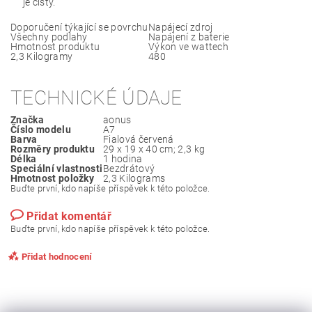
je čistý.
Doporučení týkající se povrchu
Napájecí zdroj
Všechny podlahy
Napájení z baterie
Hmotnost produktu
Výkon ve wattech
2,3 Kilogramy
480
TECHNICKÉ ÚDAJE
Značka
‎aonus
Číslo modelu
‎A7
Barva
‎Fialová červená
Rozměry produktu
‎29 x 19 x 40 cm; 2,3 kg
Délka
‎1 hodina
Speciální vlastnosti
‎Bezdrátový
Hmotnost položky
‎2,3 Kilograms
Buďte první, kdo napíše příspěvek k této položce.
Přidat komentář
Buďte první, kdo napíše příspěvek k této položce.
Přidat hodnocení