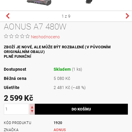
1
z 9
AONUS A7 480W
Neohodnoceno
ZBOŽÍ JE NOVÉ, ALE MŮŽE BÝT ROZBALENÉ (V PŮVODNÍM
ORIGINÁLNÍM OBALU)
PLNĚ FUNKČNÍ
Dostupnost
Skladem
(1 ks)
Běžná cena
5 080 Kč
Ušetříte
2 481 Kč
(–48 %)
2 599 Kč
KÓD PRODUKTU
1920
ZNAČKA
AONUS