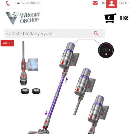
+420727830530
INFO@JMDCZ.CZ
0
0 Kč
AKCE