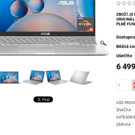
UTDOOR
VYHŘÍVANÝ TEXTIL
ZABEZPEČOVACÍ SYSTÉMY
ZBOŽÍ JE
ORIGINÁL
MOSAZNÉ - POPTÁVKA
OBCHODNÍ PODMÍNKY
KONTAKTY
PLNĚ FUN
Dostupno
Běžná ce
Ušetříte
6 499
KÓD PROD
ZNAČKA
KATEGORI
ZÁRUKA