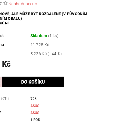
Neohodnoceno
ZDRAVÍ / HYGIENA
 NOVÉ, ALE MŮŽE BÝT ROZBALENÉ (V PŮVODNÍM
NÍM OBALU)
KČNÍ
st
Skladem
(1 ks)
na
11 725 Kč
5 226 Kč
(–44 %)
 Kč
UKTU
726
ASUS
E
ASUS
1 ROK