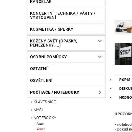
KANCELÁŘ
KONCERTNÍ TECHNIKA / PÁRTY /
VYSTOUPENÍ
KOSMETIKA / ŠPERKY
KOŽENÝ SVĚT (OPASKY,
PENĚŽENKY, ...)
OSOBNÍ POMŮCKY
OSTATNÍ
POPIS
OSVĚTLENÍ
DISKU
POČÍTAČE / NOTEBOOKY
HODNO
KLÁVESNICE
MYŠI
UPOZORN
NOTEBOOKY
Acer
- noteboo
Asus
- pokud n