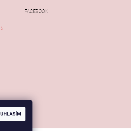
FACEBOOK
jů
OUHLASÍM