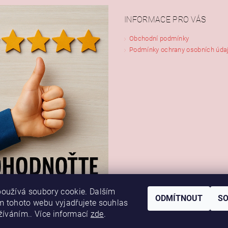
INFORMACE PRO VÁS
Obchodní podmínky
Podmínky ochrany osobních úda
oužívá soubory cookie. Dalším
ODMÍTNOUT
S
 tohoto webu vyjadřujete souhlas
užíváním.. Více informací
zde
.