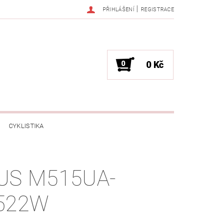
|
PŘIHLÁŠENÍ
REGISTRACE
0
0 Kč
CYKLISTIKA
NESS / MASÁŽE
HRY / ZÁBAVA
US M515UA-
CHNIKA / PÁRTY / VYSTOUPENÍ
522W
TLENÍ
POČÍTAČE / NOTEBOOKY