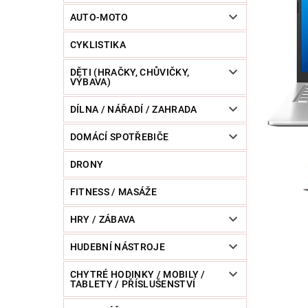
POWERBANKY
RC MODELY
SPORT / O
AUTO-MOTO
CYKLISTIKA
ZVÍŘATA / CHOVATELSKÉ POTŘEBY
RAZNICE 
DĚTI (HRAČKY, CHŮVIČKY,
VÝBAVA)
DÍLNA / NÁŘADÍ / ZAHRADA
DOMÁCÍ SPOTŘEBIČE
DRONY
FITNESS / MASÁŽE
HRY / ZÁBAVA
HUDEBNÍ NÁSTROJE
CHYTRÉ HODINKY / MOBILY /
TABLETY / PŘÍSLUŠENSTVÍ