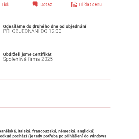
Tisk
Dotaz
Hlídat cenu
Odesíláme do druhého dne od objednání
PŘI OBJEDNÁNÍ DO 12:00
Obdrželi jsme certifikát
Spolehlivá firma 2025
španělská, italská, francouzská, německá, anglická)
odkud pochází (je tedy potřeba po přihlášení do Windows