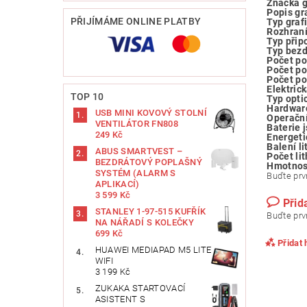
Značka g
Popis gr
PŘIJÍMÁME ONLINE PLATBY
Typ graf
Rozhraní
Typ přip
Typ bezd
Počet po
Počet po
Počet po
Elektric
TOP 10
Typ opti
Hardwar
USB MINI KOVOVÝ STOLNÍ
Operačn
VENTILÁTOR FN808
Baterie 
249 Kč
Energeti
Balení li
ABUS SMARTVEST –
Počet li
BEZDRÁTOVÝ POPLAŠNÝ
Hmotnos
SYSTÉM (ALARM S
Buďte prvn
APLIKACÍ)
3 599 Kč
Přid
STANLEY 1-97-515 KUFŘÍK
Buďte prvn
NA NÁŘADÍ S KOLEČKY
699 Kč
Přidat
HUAWEI MEDIAPAD M5 LITE
WIFI
3 199 Kč
ZUKAKA STARTOVACÍ
ASISTENT S