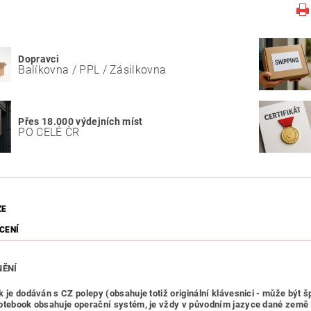
Dopravci
Balíkovna / PPL / Zásilkovna
Přes 18.000 výdejních míst
PO CELÉ ČR
ZE
CENÍ
ĚNÍ
k je dodáván s CZ polepy (obsahuje totiž originální klávesnici - může být 
otebook obsahuje operační systém, je vždy v původním jazyce dané země 