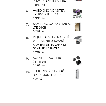
POWERBANKOU 6000A
1 899 Kč
HAIBOXING MONSTER
TRUCK DUEL 1:14
1 999 Kč
SAMSUNG GALAXY TAB A9
LTE 64GB
3 299 Kč
INQMEGAPRO VENKOVNÍ
Vlože
WI-FI MONITOROVACÍ
KAMERA SE SOLÁRNÍM
PANELEM A BATERIÍ
1 299 Kč
AVANTREE ACE T40
(HT4130)
1 199 Kč
ELEKTRICKÝ OTVÍRAČ
DVEŘÍ MODEL SPE7
499 Kč