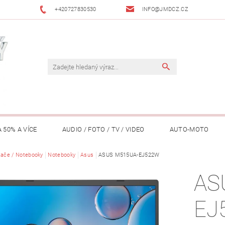
+420727830530
INFO@JMDCZ.CZ
 50% A VÍCE
AUDIO / FOTO / TV / VIDEO
AUTO-MOTO
ÁŘADÍ / ZAHRADA
tače / Notebooky
Notebooky
DOMÁCÍ SPOTŘEBIČE
Asus
ASUS M515UA-EJ522W
DRONY
FIT
AS
LY / TABLETY / PŘÍSLUŠENSTVÍ
KANCELÁŘ
KONCERTNÍ TE
EJ
PENĚŽENKY, ...)
OSOBNÍ POMŮCKY
OSTATNÍ
OSVĚ