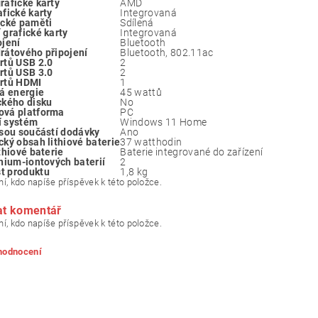
rafické karty
‎AMD
afické karty
‎Integrovaná
ické paměti
‎Sdílená
 grafické karty
‎Integrovaná
ojení
‎Bluetooth
rátového připojení
‎Bluetooth, 802.11ac
rtů USB 2.0
‎2
rtů USB 3.0
‎2
rtů HDMI
‎1
ká energie
45 wattů
ckého disku
‎No
ová platforma
‎PC
í systém
‎Windows 11 Home
jsou součástí dodávky
‎Ano
cký obsah lithiové baterie
37 watthodin
thiové baterie
Baterie integrované do zařízení
thium-iontových baterií
‎2
t produktu
‎1,8 kg
í, kdo napíše příspěvek k této položce.
at komentář
í, kdo napíše příspěvek k této položce.
 hodnocení