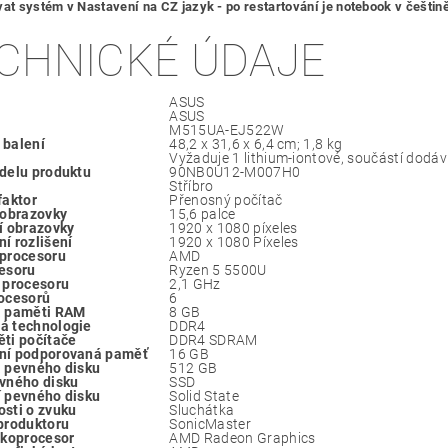
vat systém v Nastavení na CZ jazyk - po restartování je notebook v češtin
CHNICKÉ ÚDAJE
‎ASUS
‎ASUS
‎M515UA-EJ522W
 balení
‎48,2 x 31,6 x 6,4 cm; 1,8 kg
Vyžaduje 1 lithium-iontové, součástí dodá
delu produktu
‎90NB0U12-M007H0
‎Stříbro
faktor
Přenosný počítač
 obrazovky
‎15,6 palce
í obrazovky
‎1920 x 1080 píxeles
í rozlišení
‎1920 x 1080 Píxeles
procesoru
‎AMD
esoru
‎Ryzen 5
5500U
 procesoru
‎2,1 GHz
ocesorů
‎6
a paměti RAM
‎8 GB
á technologie
‎DDR4
ti počítače
‎DDR4 SDRAM
ní podporovaná paměť
‎16 GB
 pevného disku
‎512 GB
vného disku
‎SSD
 pevného disku
‎Solid State
sti o zvuku
Sluchátka
produktoru
‎SonicMaster
 koprocesor
‎AMD Radeon Graphics