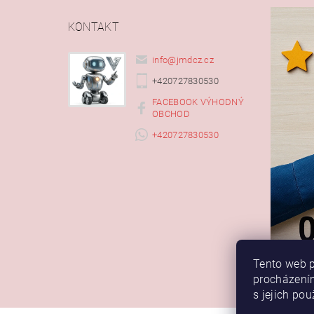
KONTAKT
info
@
jmdcz.cz
+420727830530
FACEBOOK VÝHODNÝ
OBCHOD
+420727830530
Tento web p
procházením
s jejich po