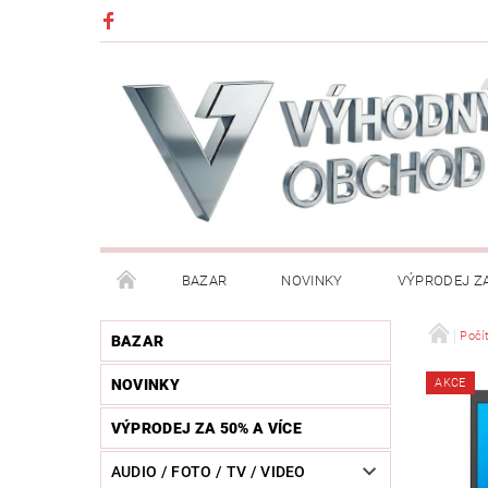
BAZAR
NOVINKY
VÝPRODEJ ZA
DĚTI (HRAČKY, CHŮVIČKY, VÝBAVA)
DÍLNA / N
Počí
BAZAR
NOVINKY
AKCE
HUDEBNÍ NÁSTROJE
CHYTRÉ HODINKY / MOBI
VÝPRODEJ ZA 50% A VÍCE
KOSMETIKA / ŠPERKY
KOŽENÝ SVĚT (OPASKY, 
AUDIO / FOTO / TV / VIDEO