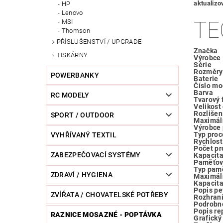
aktualizo
HP
Lenovo
TE
MSI
Thomson
PŘÍSLUŠENSTVÍ / UPGRADE
Značka
TISKÁRNY
Výrobce
Série
Rozměry
POWERBANKY
Baterie
Číslo mo
Barva
RC MODELY
Tvarový 
Velikost
Rozlišen
SPORT / OUTDOOR
Maximáln
Výrobce 
Typ proc
VYHŘÍVANÝ TEXTIL
Rychlost
Počet pr
ZABEZPEČOVACÍ SYSTÉMY
Kapacit
Paměťov
Typ pamě
ZDRAVÍ / HYGIENA
Maximál
Kapacita
Popis pe
ZVÍŘATA / CHOVATELSKÉ POTŘEBY
Rozhraní
Podrobno
Popis re
RAZNICE MOSAZNÉ - POPTÁVKA
Grafický