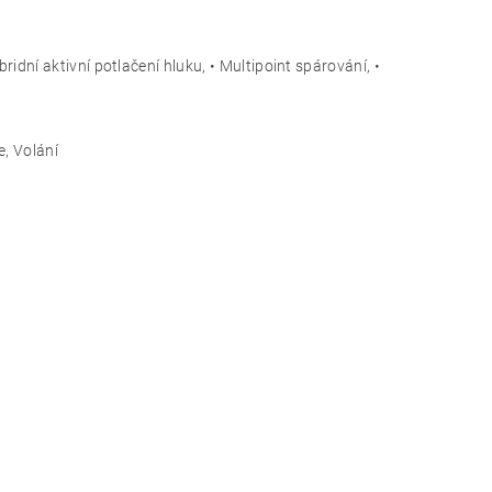
idní aktivní potlačení hluku, • Multipoint spárování, •
e, Volání