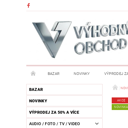
BAZAR
NOVINKY
VÝPRODEJ ZA
DĚTI (HRAČKY, CHŮVIČKY, VÝBAVA)
DÍLNA / N
NOV
BAZAR
NOVINKY
AKCE
HUDEBNÍ NÁSTROJE
CHYTRÉ HODINKY / MOBI
NOVINK
VÝPRODEJ ZA 50% A VÍCE
KOSMETIKA / ŠPERKY
KOŽENÝ SVĚT (OPASKY, 
AUDIO / FOTO / TV / VIDEO