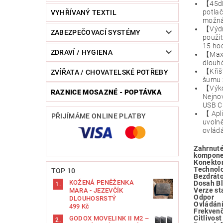
【45dB 
potlač
VYHŘÍVANÝ TEXTIL
možná 
【Výdrž
ZABEZPEČOVACÍ SYSTÉMY
použit
15 hod
ZDRAVÍ / HYGIENA
【Maxim
dlouhé
【Křišť
ZVÍŘATA / CHOVATELSKÉ POTŘEBY
šumu z
【Výko
RAZNICE MOSAZNÉ - POPTÁVKA
Nejnov
USB C 
【 Apli
PŘIJÍMÁME ONLINE PLATBY
uvolně
ovládá
Zahrnut
kompone
Konektor
Technolo
TOP 10
Bezdráto
KOŽENÁ PENĚŽENKA
Dosah B
Verze st
MARA - JEZEVČÍK
Odpor
DLOUHOSRSTÝ
Ovládán
499 Kč
Frekvenč
Citlivost
GODOX MOVELINK II M2 –