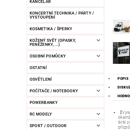
KANCELÁŘ
KONCERTNÍ TECHNIKA / PÁRTY /
VYSTOUPENÍ
KOSMETIKA / ŠPERKY
KOŽENÝ SVĚT (OPASKY,
PENĚŽENKY, ...)
OSOBNÍ POMŮCKY
OSTATNÍ
POPIS
OSVĚTLENÍ
DISKU
POČÍTAČE / NOTEBOOKY
HODNO
POWERBANKY
【Vyso
RC MODELY
okamži
širší 
SPORT / OUTDOOR
přizpů