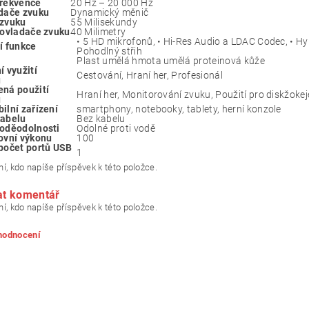
frekvence
20 Hz – 20 000 Hz
dače zvuku
Dynamický měnič
 zvuku
55 Milisekundy
 ovladače zvuku
40 Milimetry
• 5 HD mikrofonů, • Hi-Res Audio a LDAC Codec, • Hybr
í funkce
Pohodlný střih
Plast umělá hmota umělá proteinová kůže
í využití
Cestování, Hraní her, Profesionál
u
ná použití
Hraní her, Monitorování zvuku, Použití pro diskžokej
u
ilní zařízení
smartphony, notebooky, tablety, herní konzole
kabelu
Bez kabelu
oděodolnosti
Odolné proti vodě
ovní výkonu
100
počet portů USB
1
í, kdo napíše příspěvek k této položce.
at komentář
í, kdo napíše příspěvek k této položce.
 hodnocení