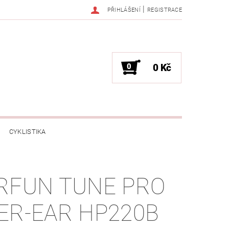
|
PŘIHLÁŠENÍ
REGISTRACE
0
0 Kč
CYKLISTIKA
NESS / MASÁŽE
HRY / ZÁBAVA
RFUN TUNE PRO
CHNIKA / PÁRTY / VYSTOUPENÍ
ER-EAR HP220B
TLENÍ
POČÍTAČE / NOTEBOOKY