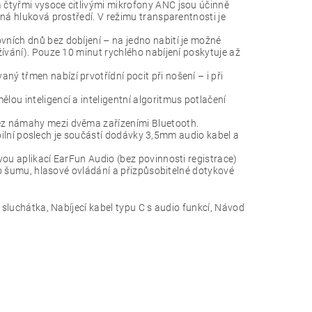
 čtyřmi vysoce citlivými mikrofony ANC jsou účinně
ná hluková prostředí. V režimu transparentnosti je
ních dnů bez dobíjení – na jedno nabití je možné
ívání). Pouze 10 minut rychlého nabíjení poskytuje až
 třmen nabízí prvotřídní pocit při nošení – i při
ou inteligencí a inteligentní algoritmus potlačení
ez námahy mezi dvěma zařízeními Bluetooth.
xibilní poslech je součástí dodávky 3,5mm audio kabel a
vou aplikací EarFun Audio (bez povinnosti registrace)
ého šumu, hlasové ovládání a přizpůsobitelné dotykové
luchátka, Nabíjecí kabel typu C s audio funkcí, Návod