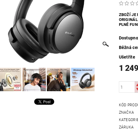
UTDOOR
VYHŘÍVANÝ TEXTIL
ZABEZPEČOVACÍ SYSTÉMY
ZBOŽÍ JE
ORIGINÁL
MOSAZNÉ - POPTÁVKA
OBCHODNÍ PODMÍNKY
KONTAKTY
PLNĚ FUN
Dostupno
Běžná ce
Ušetříte
1 249
KÓD PROD
ZNAČKA
KATEGORI
ZÁRUKA