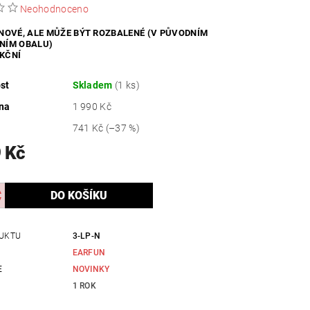
Neohodnoceno
ZDRAVÍ / HYGIENA
 NOVÉ, ALE MŮŽE BÝT ROZBALENÉ (V PŮVODNÍM
NÍM OBALU)
KČNÍ
st
Skladem
(1 ks)
na
1 990 Kč
741 Kč
(–37 %)
 Kč
UKTU
3-LP-N
EARFUN
E
NOVINKY
1 ROK