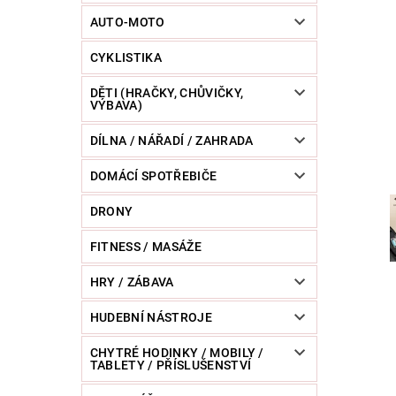
POWERBANKY
RC MODELY
SPORT / O
AUTO-MOTO
CYKLISTIKA
ZVÍŘATA / CHOVATELSKÉ POTŘEBY
RAZNICE 
DĚTI (HRAČKY, CHŮVIČKY,
VÝBAVA)
DÍLNA / NÁŘADÍ / ZAHRADA
DOMÁCÍ SPOTŘEBIČE
DRONY
FITNESS / MASÁŽE
HRY / ZÁBAVA
HUDEBNÍ NÁSTROJE
CHYTRÉ HODINKY / MOBILY /
TABLETY / PŘÍSLUŠENSTVÍ