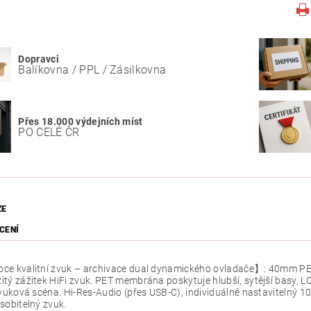
Dopravci
Balíkovna / PPL / Zásilkovna
Přes 18.000 výdejních míst
PO CELÉ ČR
ZE
CENÍ
ce kvalitní zvuk – archivace dual dynamického ovladače】: 40mm 
tý zážitek HiFi zvuk. PET membrána poskytuje hlubší, sytější basy, LC
zvuková scéna. Hi-Res-Audio (přes USB-C), individuálně nastavitelný 1
sobitelný zvuk.