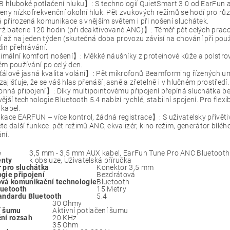
hluboké potlačení hluku】: S technologií QuietSmart 3.0 od EarFun a
eny nízkofrekvenční okolní hluk. Pět zvukových režimů se hodí pro růz
přirozená komunikace s vnějším světem i při nošení sluchátek.
 baterie 120 hodin (při deaktivované ANC)】: Téměř pět celých pracov
í až na jeden týden (skutečná doba provozu závisí na chování při použ
in přehrávání.
ální komfort nošení】: Měkké náušníky z proteinové kůže a polstrovaný
m používání po celý den.
álově jasná kvalita volání】: Pět mikrofonů Beamforming řízených uměl
ajišťuje, že se váš hlas přenáší jasně a zřetelně i v hlučném prostředí.
nná připojení】: Díky multipointovému připojení přepíná sluchátka b
ější technologie Bluetooth 5.4 nabízí rychlé, stabilní spojení. Pro fle
kabel.
kace EARFUN – více kontrol, žádná registrace】: S uživatelsky přívěti
te další funkce: pět režimů ANC, ekvalizér, kino režim, generátor bíl
ní.
é
3,5 mm - 3,5 mm AUX kabel, EarFun Tune Pro ANC Bluetooth s
nty
k obsluze, Uživatelská příručka
 pro sluchátka
Konektor 3,5 mm
gie připojení
Bezdrátová
vá komunikační technologie
Bluetooth
luetooth
15 Metry
andardu Bluetooth
5.4
30 Ohmy
í šumu
Aktivní potlačení šumu
ní rozsah
20 KHz
35 Ohm