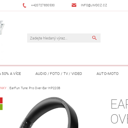
+420727830530
INFO@JMDCZ.CZ
 50% A VÍCE
AUDIO / FOTO / TV / VIDEO
AUTO-MOTO
ÁŘADÍ / ZAHRADA
INKY
EarFun Tune Pro Over-Ear HP220B
DOMÁCÍ SPOTŘEBIČE
DRONY
FIT
EA
LY / TABLETY / PŘÍSLUŠENSTVÍ
KANCELÁŘ
KONCERTNÍ TE
A
OV
PENĚŽENKY, ...)
OSOBNÍ POMŮCKY
OSTATNÍ
OSVĚ