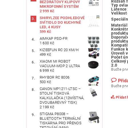
Rozsah 
BEZDRÁTOVÝ KLIPOVÝ
Typ ovla
MIKROFONNÍ SYSTÉM
Latence
2 999 Kč
Velikost
SHIRYLZEE PODHLEDOVÉ
Speciáln
SVÍTIDLO DO KUCHYNĚ
Materiál
LED, 4 KUSY
Konkrétn
599 Kč
produkt
Doporuče
AIMKAP ‎PSD-FR
produkt
1 600 Kč
Kompatib
Funkce 
KIZEEFUN RC 20 KM/H
Úroveň v
499 Kč
Počet úr
Celkový 
XIAOMI MI ROBOT
2.0
VACUUM-MOP 2 ULTRA
Buďte prvn
6 999 Kč
RHYBOR RC 8006
Přid
500 Kč
Buďte prvn
CANON MP1211-LTSC –
STOLNÍ TISKOVÁ
Přidat
KALKULAČKA (12MÍSTNÁ,
DVOUBAREVNÝ TISK)
2 199 Kč
STIGMA P8008 –
BLUETOOTH TERMÁLNÍ
TISKÁRNA PRO PŘENOS
TETOVÁNÍ (MINI)