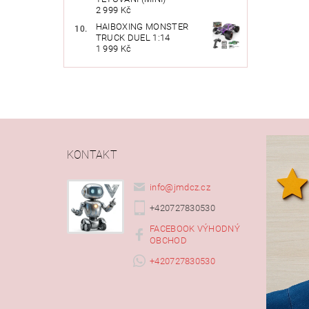
2 999 Kč
HAIBOXING MONSTER
TRUCK DUEL 1:14
1 999 Kč
Vlože
KONTAKT
info
@
jmdcz.cz
+420727830530
FACEBOOK VÝHODNÝ
OBCHOD
+420727830530