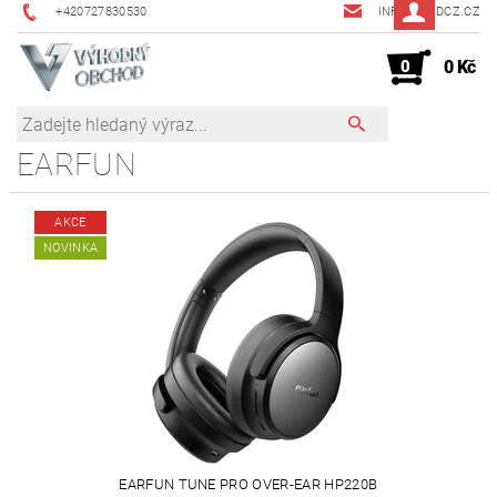
+420727830530
INFO@JMDCZ.CZ
0
0 Kč
EARFUN
AKCE
NOVINKA
EARFUN TUNE PRO OVER-EAR HP220B