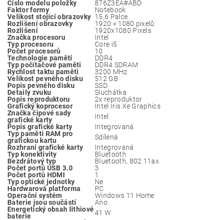
Číslo modelu položky
‎876Z3EA#ABD
Faktor formy
‎Notebook
Velikost stojící obrazovky
‎15,6 Palce
Rozlišení obrazovky
‎1920 × 1080 pixelů
Rozlišení
‎1920x1080 Pixels
Značka procesoru
‎Intel
Typ procesoru
‎Core i5
Počet procesorů
‎10
Technologie paměti
‎DDR4
Typ počítačové paměti
‎DDR4 SDRAM
Rychlost taktu paměti
‎3200 MHz
Velikost pevného disku
‎512 GB
Popis pevného disku
‎SSD
Detaily zvuku
‎Sluchátka
Popis reproduktoru
‎2x reproduktor
Grafický koprocesor
‎Intel Iris Xe Graphics
Značka čipové sady
‎Intel
grafické karty
Popis grafické karty
‎Integrovaná
Typ paměti RAM pro
‎Sdílená
grafickou kartu
Rozhraní grafické karty
‎Integrovaná
Typ konektivity
‎Bluetooth
Bezdrátový typ
‎Bluetooth, 802.11ax
Počet portů USB 3.0
‎3
Počet portů HDMI
‎1
Typ optické jednotky
‎Ne
Hardwarová platforma
‎PC
Operační systém
‎Windows 11 Home
Baterie jsou součástí
‎Ano
Energetický obsah lithiové
‎41 W
baterie