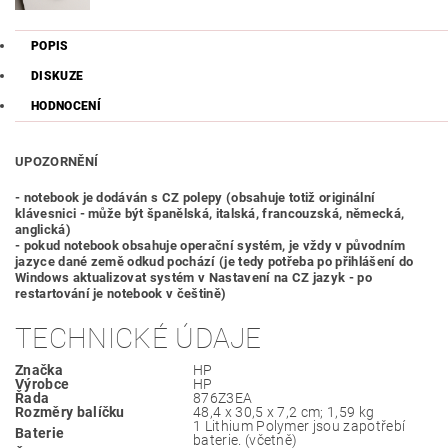
POPIS
DISKUZE
HODNOCENÍ
UPOZORNĚNÍ
- notebook je dodáván s CZ polepy (obsahuje totiž originální
klávesnici - může být španělská, italská, francouzská, německá,
anglická)
- pokud notebook obsahuje operační systém, je vždy v původním
jazyce dané země odkud pochází (je tedy potřeba po přihlášení do
Windows aktualizovat systém v Nastavení na CZ jazyk - po
restartování je notebook v češtině)
TECHNICKÉ ÚDAJE
Značka
‎HP
Výrobce
‎HP
Řada
‎876Z3EA
Rozměry balíčku
‎48,4 x 30,5 x 7,2 cm; 1,59 kg
‎1 Lithium Polymer jsou zapotřebí
Baterie
baterie. (včetně)