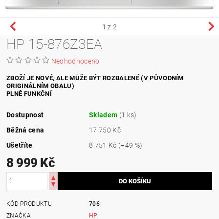
1
z 2
HP 15-876Z3EA
Neohodnoceno
ZBOŽÍ JE NOVÉ, ALE MŮŽE BÝT ROZBALENÉ (V PŮVODNÍM
ORIGINÁLNÍM OBALU)
PLNĚ FUNKČNÍ
Dostupnost
Skladem
(1 ks)
Běžná cena
17 750 Kč
Ušetříte
8 751 Kč
(–49 %)
8 999 Kč
KÓD PRODUKTU
706
ZNAČKA
HP