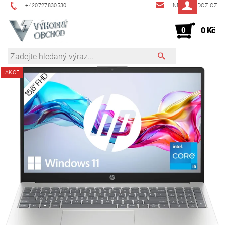
+420727830530
INFO@JMDCZ.CZ
0
0 Kč
AKCE